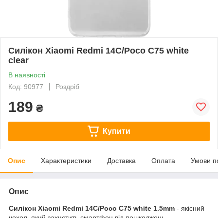
Силікон Xiaomi Redmi 14C/Poco C75 white
clear
В наявності
Код: 90977
Роздріб
189
₴
Купити
Опис
Характеристики
Доставка
Оплата
Умови п
Опис
Силікон Xiaomi Redmi 14C/Poco C75 white 1.5mm
- якісний
чохол, який захистить смартфон від пошкоджень.