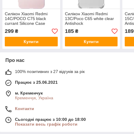
Силікон Xiaomi Redmi
Силікон Xiaomi Redmi
Силі
14C/POCO C75 black
13C/Poco C65 white clear
15C/
currant Silicone Case
Antishock
Anti
299
185
189
₴
₴
Купити
Купити
Про нас
100% позитивних з 27 відгуків за рік
Працює з 25.06.2021
м. Кременчук
Кременчук, Україна
Контакти
Сьогодні працює з 10:00 до 18:00
Показати весь графік роботи