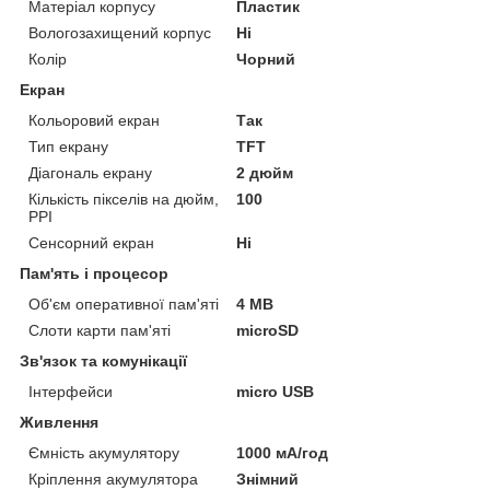
Матеріал корпусу
Пластик
Вологозахищений корпус
Ні
Колір
Чорний
Екран
Кольоровий екран
Так
Тип екрану
TFT
Діагональ екрану
2 дюйм
Кількість пікселів на дюйм,
100
PPI
Сенсорний екран
Ні
Пам'ять і процесор
Об'єм оперативної пам'яті
4 MB
Слоти карти пам'яті
microSD
Зв'язок та комунікації
Інтерфейси
micro USB
Живлення
Ємність акумулятору
1000 мА/год
Кріплення акумулятора
Знімний