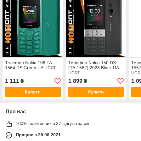
Телефон Nokia 106 TA-
Телефон Nokia 150 DS
Теле
1564 DS Green UA UCRF
(TA-1582) 2023 Black UA
1557
UCRF
UCR
1 111
1 899
1 0
₴
₴
Купити
Купити
Про нас
100% позитивних з 27 відгуків за рік
Працює з 25.06.2021