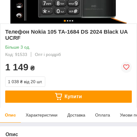
Телефон Nokia 105 TA-1684 DS 2024 Black UA
UCRF
Більше 3 од.
Код: 91533
Опт і роздріб
1 149
₴
1 038 ₴
від 20 шт.
Купити
Опис
Характеристики
Доставка
Оплата
Умови п
Опис