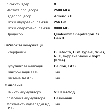
Кількість ядер
8
Частота процесора
2500 МГц
Відеопроцесор
Adreno 710
Об'єм вбудованої пам'яті
256 GB
Об'єм оперативної пам'яті
8000 MB
Процесор
Qualcomm Snapdragon 7s
Gen 3
Зв'язок та комунікації
Інтерфейси
Bluetooth, USB Type-C, Wi-Fi,
NFC, Інфрачервоний порт
(IRDA)
Супутникова навігація
Beidou, GPS
Синхронізація з ПК
Так
Система A-GPS
Так
Живлення
Ємність акумулятору
5110 мА/год
Кріплення акумулятора
Незнімний
Можливість підзарядки від
Так
USB