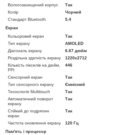
Вологозахищений корпус
Так
Колір
Чорний
Стандарт Bluetooth
5.4
Екран
Кольоровий екран
Так
Тип екрану
AMOLED
Діагональ екрану
6.67 дюйм
Роздільна здатність екрану
1220x2712
Кількість пікселів на дюйм,
446
PPI
Сенсорний екран
Так
Тип сенсорного екрану
Ємнісний
Технологія Multitouch
Так
Автоматичний поворот
Так
екрану
Стійкий до подряпин
Так
екран
Частота оновлення екрану
120 Гц
Пам'ять і процесор