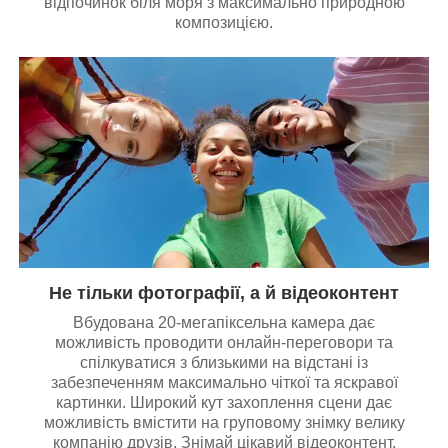
відпочинок біля моря з максимально природною
композицією.
Не тільки фотографії, а й відеоконтент
Вбудована 20-мегапіксельна камера дає
можливість проводити онлайн-переговори та
спілкуватися з близькими на відстані із
забезпеченням максимально чіткої та яскравої
картинки. Широкий кут захоплення сцени дає
можливість вмістити на груповому знімку велику
компанію друзів. Знімай цікавий відеоконтент,