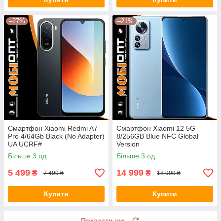
–27%
–21%
Смартфон Xiaomi Redmi A7
Смартфон Xiaomi 12 5G
Pro 4/64Gb Black (No Adapter)
8/256GB Blue NFC Global
UA UCRF#
Version
Більше 3 од.
Більше 3 од.
5 499
14 999
₴
₴
7 499 ₴
18 999 ₴
Купити
Купити
Показати ще