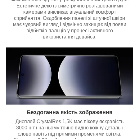
Естетичне деко із симетрично розташованими
камерами викликає візуальний комфорт
сприйняття. Оздоблення панелі зі штучної шкіри
має чудовий вигляд і відмінно захищає від появи
відбитків пальців у процесі активного
використання девайса.
Бездоганна якість зображення
Дисплей CrystalRes 1,5K має пікову яскравість
3000 ніт і на ньому точно видно кожну деталь і
слово навіть під прямими променями світла.