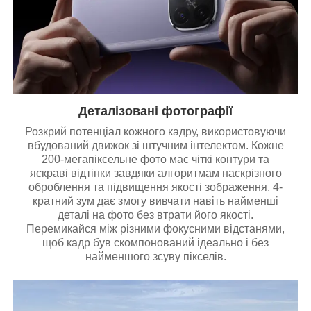
Деталізовані фотографії
Розкрий потенціал кожного кадру, використовуючи
вбудований движок зі штучним інтелектом. Кожне
200-мегапіксельне фото має чіткі контури та
яскраві відтінки завдяки алгоритмам наскрізного
оброблення та підвищення якості зображення. 4-
кратний зум дає змогу вивчати навіть найменші
деталі на фото без втрати його якості.
Перемикайся між різними фокусними відстанями,
щоб кадр був скомпонований ідеально і без
найменшого зсуву пікселів.