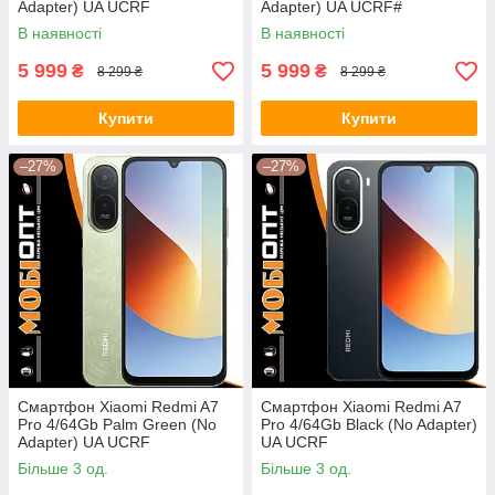
Adapter) UA UCRF
Adapter) UA UCRF#
В наявності
В наявності
5 999
5 999
₴
₴
8 299 ₴
8 299 ₴
Купити
Купити
–27%
–27%
Смартфон Xiaomi Redmi A7
Смартфон Xiaomi Redmi A7
Pro 4/64Gb Palm Green (No
Pro 4/64Gb Black (No Adapter)
Adapter) UA UCRF
UA UCRF
Більше 3 од.
Більше 3 од.