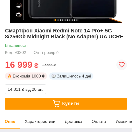
Смартфон Xiaomi Redmi Note 14 Pro+ 5G
8/256Gb Midnight Black (No Adapter) UA UCRF
В наявності
Код: 93202
Опт і роздріб
16 999
₴
17 999 ₴
Економія
1000 ₴
Залишилось
4 дні
14 811 ₴
від 20 шт.
Купити
Опис
Характеристики
Доставка
Оплата
Умови п