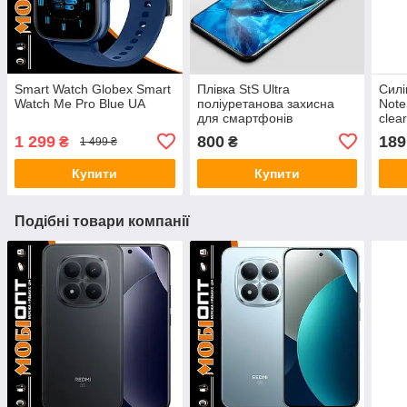
Smart Watch Globex Smart
Плівка StS Ultra
Силі
Watch Me Pro Blue UA
поліуретанова захисна
Note
для смартфонів
clea
1 299
800
189
₴
₴
1 499 ₴
Купити
Купити
Подібні товари компанії