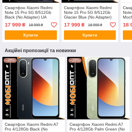
Смартфон Xiaomi Redmi
Смартфон Xiaomi Redmi
Сма
Note 15 Pro 5G 8/512Gb
Note 15 Pro 5G 8/512Gb
Note
Black (No Adapter) UA
Glacier Blue (No Adapter)
Moch
UCRF
UA UCRF
UA 
17 999
17 999
18 
₴
₴
18 999 ₴
18 999 ₴
Купити
Купити
Акційні пропозиції та новинки
–28%
–28%
Смартфон Xiaomi Redmi A7
Смартфон Xiaomi Redmi A7
Pro 4/128Gb Black (No
Pro 4/128Gb Palm Green (No