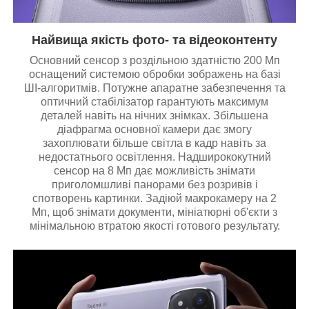
Найвища якість фото- та відеоконтенту
Основний сенсор з роздільною здатністю 200 Мп
оснащений системою обробки зображень на базі
ШІ-алгоритмів. Потужне апаратне забезпечення та
оптичний стабілізатор гарантують максимум
деталей навіть на нічних знімках. Збільшена
діафрагма основної камери дає змогу
захоплювати більше світла в кадр навіть за
недостатнього освітлення. Надширококутний
сенсор на 8 Мп дає можливість знімати
приголомшливі панорами без розривів і
спотворень картинки. Задіюй макрокамеру на 2
Мп, щоб знімати документи, мініатюрні об'єкти з
мінімальною втратою якості готового результату.