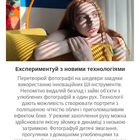
Експериментуй з новими технологіями
Перетворюй фотографії на шедеври завдяки
використанню інноваційних ШІ-інструментів.
Непомітно видаляй безлад і зайві об'єкти з
улюблених фотографій в один рух. Технології
дають можливість створювати портрети з
поліпшеною чіткістю облич і приголомшливим
ефектом боке. У режимі захоплення руху можна
здійснювати якісну зйомку в динаміці з низькою
затримкою. Фотографуй дитячі змагання,
прогулянки з домашніми улюбленцями та