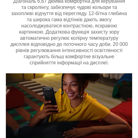
Діагональ 6,67 дюйма комфортна для керування
та скролінгу, забезпечує чудові кольори та
захопливі відчуття від перегляду. 12-бітна глибина
та широка гама відтінків дають змогу
насолоджуватися контрастною, яскравою
картинкою. Додаткова функція захисту зору
автоматично регулює колірну температуру
дисплея відповідно до поточного часу доби. 20 000
рівнів регулювання інтенсивності освітленості
гарантують більш комфортне візуальне
сприйняття інформації на дисплеї.