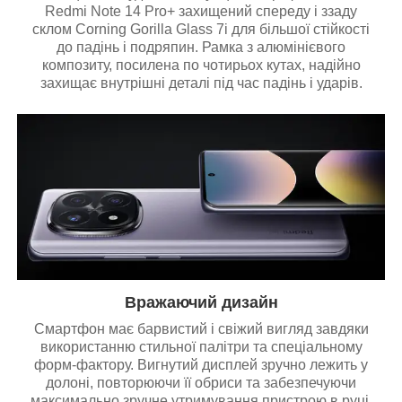
Redmi Note 14 Pro+ захищений спереду і ззаду
склом Corning Gorilla Glass 7i для більшої стійкості
до падінь і подряпин. Рамка з алюмінієвого
композиту, посилена по чотирьох кутах, надійно
захищає внутрішні деталі під час падінь і ударів.
Вражаючий дизайн
Смартфон має барвистий і свіжий вигляд завдяки
використанню стильної палітри та спеціальному
форм-фактору. Вигнутий дисплей зручно лежить у
долоні, повторюючи її обриси та забезпечуючи
максимально зручне утримування пристрою в руці.