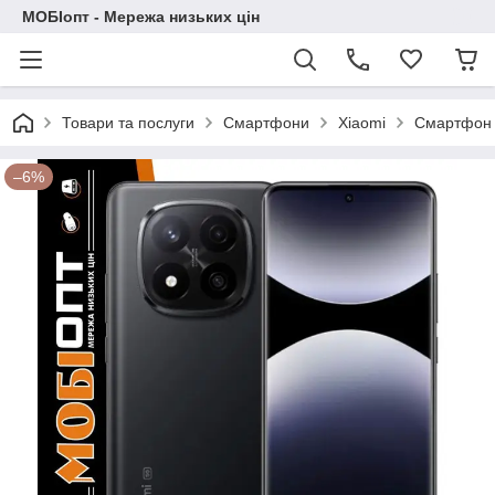
МОБІопт - Мережа низьких цін
Товари та послуги
Смартфони
Xiaomi
Смартфон X
–6%