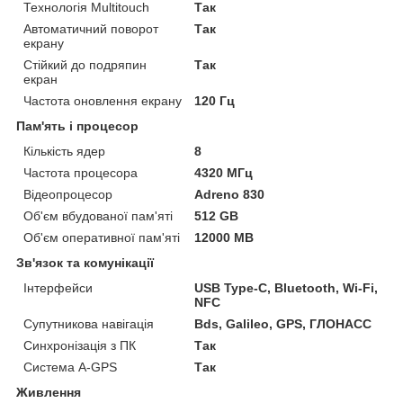
Технологія Multitouch
Так
Автоматичний поворот
Так
екрану
Стійкий до подряпин
Так
екран
Частота оновлення екрану
120 Гц
Пам'ять і процесор
Кількість ядер
8
Частота процесора
4320 МГц
Відеопроцесор
Adreno 830
Об'єм вбудованої пам'яті
512 GB
Об'єм оперативної пам'яті
12000 MB
Зв'язок та комунікації
Інтерфейси
USB Type-C, Bluetooth, Wi-Fi,
NFC
Супутникова навігація
Bds, Galileo, GPS, ГЛОНАСС
Синхронізація з ПК
Так
Система A-GPS
Так
Живлення