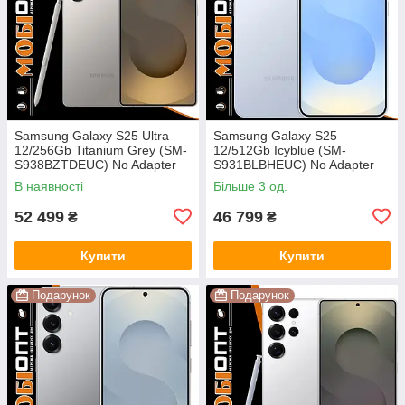
Samsung Galaxy S25 Ultra
Samsung Galaxy S25
12/256Gb Titanium Grey (SM-
12/512Gb Icyblue (SM-
S938BZTDEUC) No Adapter
S931BLBHEUC) No Adapter
UA UCRF
UA UCRF
В наявності
Більше 3 од.
52 499
46 799
₴
₴
Купити
Купити
Подарунок
Подарунок