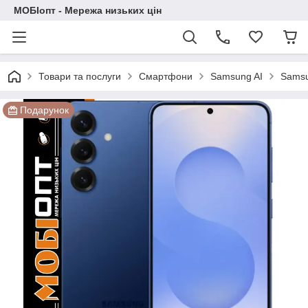
МОБІопт - Мережа низьких цін
Товари та послуги
Смартфони
Samsung AI
Samsu
Подарунок