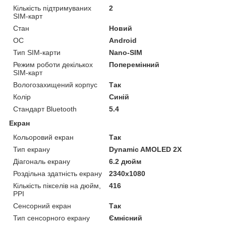
Кількість підтримуваних
2
SIM-карт
Стан
Новий
ОС
Android
Тип SIM-карти
Nano-SIM
Режим роботи декількох
Поперемінний
SIM-карт
Вологозахищений корпус
Так
Колір
Синій
Стандарт Bluetooth
5.4
Екран
Кольоровий екран
Так
Тип екрану
Dynamic AMOLED 2X
Діагональ екрану
6.2 дюйм
Роздільна здатність екрану
2340x1080
Кількість пікселів на дюйм,
416
PPI
Сенсорний екран
Так
Тип сенсорного екрану
Ємнісний