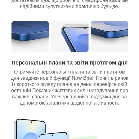
достатньо міцна, що робить ці смартфони вашими
надійними супутниками практично будь-де.
Персональні плани та звіти протягом дня
Отримуйте персональні плани та звіти протягом
дня завдяки новій функції Now Brief. Почніть ранок
із короткого огляду планів на день: перевірте свій
останній Показник життєвих сил і нагадування про
важливі справи. Увечері підбийте підсумки дня за
допомогою аналітики щоденної активності.