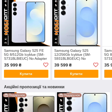
Samsung Galaxy S25 FE
Samsung Galaxy S25
Sams
5G 8/512Gb Icyblue (SM-
12/256Gb Icyblue (SM-
5G 8
S731BLBIEUC) No Adapter
S931BLBGEUC) No
S731
UA UCRF
Adapter UA UCRF
UA 
35 999
39 599
35 
₴
₴
Купити
Купити
Акційні пропозиції та новинки
Подарунок
Подарунок