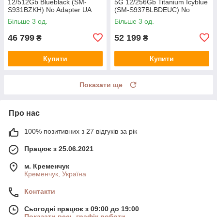
12/512Gb Blueblack (SM-
5G 12/256Gb Titanium Icyblue
S931BZKH) No Adapter UA
(SM-S937BLBDEUC) No
UCRF
Adapter UA UCRF
Більше 3 од.
Більше 3 од.
46 799
52 199
₴
₴
Купити
Купити
Показати ще
Про нас
100% позитивних з 27 відгуків за рік
Працює з 25.06.2021
м. Кременчук
Кременчук, Україна
Контакти
Сьогодні працює з 09:00 до 19:00
Показати весь графік роботи