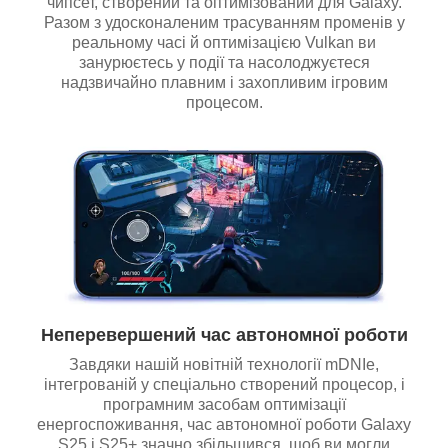
чипсет, створений та оптимізований для Galaxy.
Разом з удосконаленим трасуванням променів у
реальному часі й оптимізацією Vulkan ви
занурюєтесь у події та насолоджуєтеся
надзвичайно плавним і захопливим ігровим
процесом.
Неперевершений час автономної роботи
Завдяки нашій новітній технології mDNIe,
інтегрованій у спеціально створений процесор, і
програмним засобам оптимізації
енергоспоживання, час автономної роботи Galaxy
S25 і S25+ значно збільшився, щоб ви могли