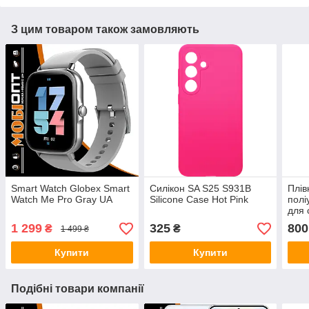
З цим товаром також замовляють
Smart Watch Globex Smart
Силікон SA S25 S931B
Плів
Watch Me Pro Gray UA
Silicone Case Hot Pink
полі
для 
1 299
325
800
₴
₴
1 499 ₴
Купити
Купити
Подібні товари компанії