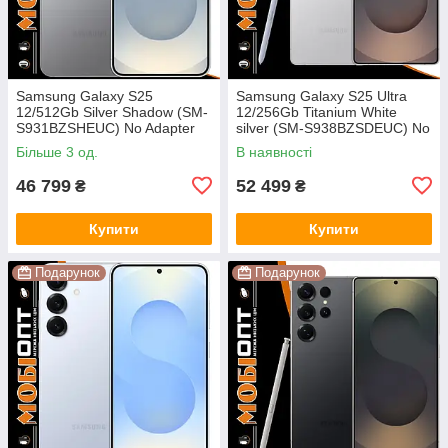
Samsung Galaxy S25
Samsung Galaxy S25 Ultra
12/512Gb Silver Shadow (SM-
12/256Gb Titanium White
S931BZSHEUC) No Adapter
silver (SM-S938BZSDEUC) No
UA UCRF
Adapter UA UCRF
Більше 3 од.
В наявності
46 799
52 499
₴
₴
Купити
Купити
Подарунок
Подарунок