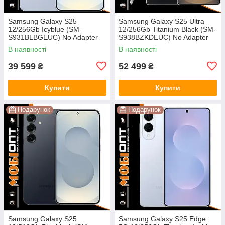
Samsung Galaxy S25
Samsung Galaxy S25 Ultra
12/256Gb Icyblue (SM-
12/256Gb Titanium Black (SM-
S931BLBGEUC) No Adapter
S938BZKDEUC) No Adapter
UA UCRF
UA UCRF
В наявності
В наявності
39 599
52 499
₴
₴
Купити
Купити
Подарунок
Подарунок
Samsung Galaxy S25
Samsung Galaxy S25 Edge