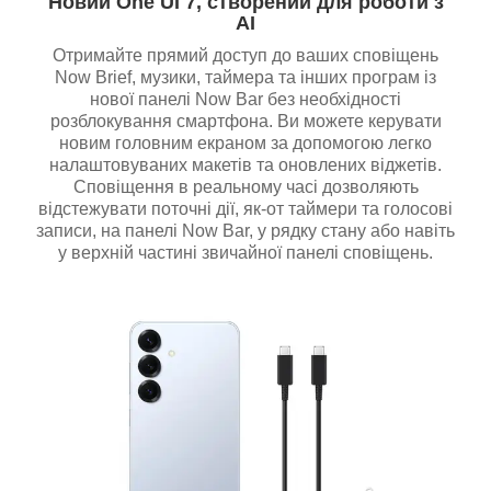
Новий One UI 7, створений для роботи з
AI
Отримайте прямий доступ до ваших сповіщень
Now Brief, музики, таймера та інших програм із
нової панелі Now Bar без необхідності
розблокування смартфона. Ви можете керувати
новим головним екраном за допомогою легко
налаштовуваних макетів та оновлених віджетів.
Сповіщення в реальному часі дозволяють
відстежувати поточні дії, як-от таймери та голосові
записи, на панелі Now Bar, у рядку стану або навіть
у верхній частині звичайної панелі сповіщень.