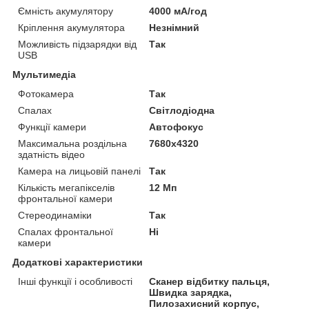
Ємність акумулятору
4000 мА/год
Кріплення акумулятора
Незнімний
Можливість підзарядки від
Так
USB
Мультимедіа
Фотокамера
Так
Спалах
Світлодіодна
Функції камери
Автофокус
Максимальна роздільна
7680x4320
здатність відео
Камера на лицьовій панелі
Так
Кількість мегапікселів
12 Мп
фронтальної камери
Стереодинаміки
Так
Спалах фронтальної
Ні
камери
Додаткові характеристики
Інші функції і особливості
Сканер відбитку пальця,
Швидка зарядка,
Пилозахисний корпус,