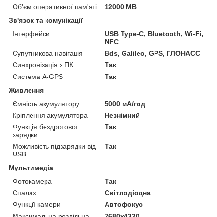
Об'єм оперативної пам'яті
12000 MB
Зв'язок та комунікації
Інтерфейси
USB Type-C, Bluetooth, Wi-Fi,
NFC
Супутникова навігація
Bds, Galileo, GPS, ГЛОНАСС
Синхронізація з ПК
Так
Система A-GPS
Так
Живлення
Ємність акумулятору
5000 мА/год
Кріплення акумулятора
Незнімний
Функція бездротової
Так
зарядки
Можливість підзарядки від
Так
USB
Мультимедіа
Фотокамера
Так
Спалах
Світлодіодна
Функції камери
Автофокус
Максимальна роздільна
7680x4320