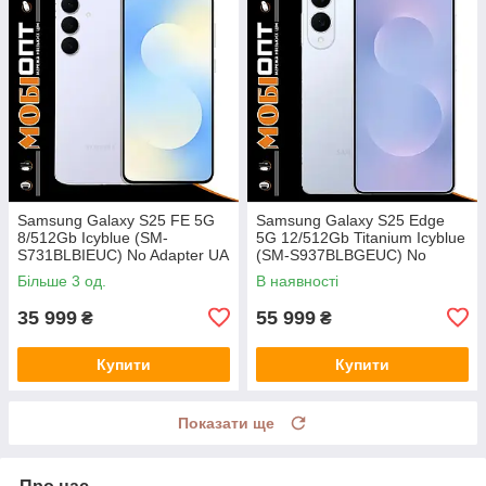
Samsung Galaxy S25 FE 5G
Samsung Galaxy S25 Edge
8/512Gb Icyblue (SM-
5G 12/512Gb Titanium Icyblue
S731BLBIEUC) No Adapter UA
(SM-S937BLBGEUC) No
UCRF
Adapter UA UCRF
Більше 3 од.
В наявності
35 999
55 999
₴
₴
Купити
Купити
Показати ще