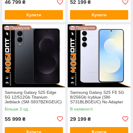
46 799
52 199
₴
₴
Купити
Купити
Подарунок
Подарунок
Samsung Galaxy S25 Edge
Samsung Galaxy S25 FE 5G
5G 12/512Gb Titanium
8/256Gb Icyblue (SM-
Jetblack (SM-S937BZKGEUC)
S731BLBGEUC) No Adapter
No Adapter UA UCRF
UA UCRF
Більше 3 од.
В наявності
55 999
29 199
₴
₴
Купити
Купити