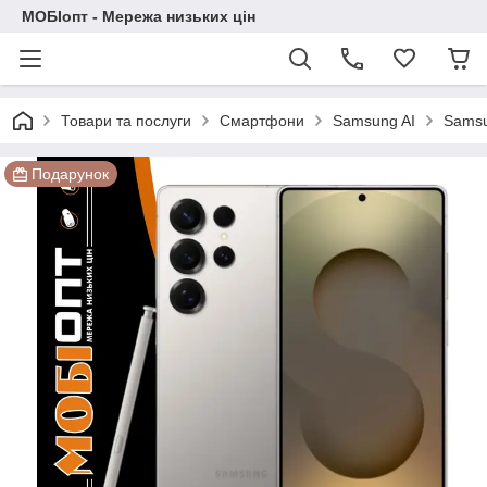
МОБІопт - Мережа низьких цін
Товари та послуги
Смартфони
Samsung AI
Samsu
Подарунок