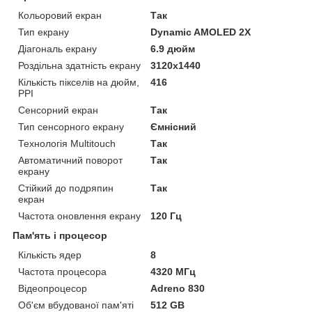
Кольоровий екран
Так
Тип екрану
Dynamic AMOLED 2X
Діагональ екрану
6.9 дюйм
Роздільна здатність екрану
3120x1440
Кількість пікселів на дюйм,
416
PPI
Сенсорний екран
Так
Тип сенсорного екрану
Ємнісний
Технологія Multitouch
Так
Автоматичний поворот
Так
екрану
Стійкий до подряпин
Так
екран
Частота оновлення екрану
120 Гц
Пам'ять і процесор
Кількість ядер
8
Частота процесора
4320 МГц
Відеопроцесор
Adreno 830
Об'єм вбудованої пам'яті
512 GB