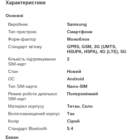
Характеристики
Основні
Виробник
Samsung
Тип пристрою
Смартфони
Форм-фактор
Моноблок
Стандарт зв'язку
GPRS, GSM, 3G (UMTS,
HSUPA, HSPA), 4G (LTE), 5G
Кількість підтримуваних
2
SIM-карт
Стан
Новий
ОС
Android
Тип SIM-карти
Nano-SIM
Режим роботи декількох
Поперемінний
SIM-карт
Матеріал корпусу
Титан, Скло
Вологозахищений корпус
Так
Колір
Сірий
Стандарт Bluetooth
5.4
Екран