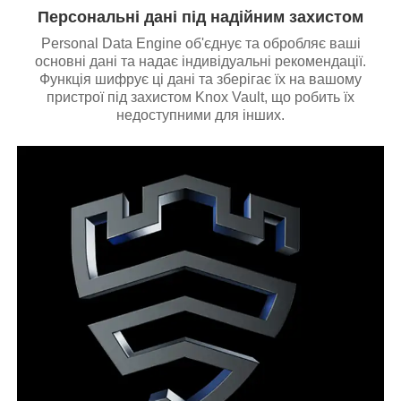
Персональні дані під надійним захистом
Personal Data Engine об'єднує та обробляє ваші
основні дані та надає індивідуальні рекомендації.
Функція шифрує ці дані та зберігає їх на вашому
пристрої під захистом Knox Vault, що робить їх
недоступними для інших.