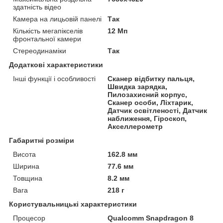
здатність відео
Камера на лицьовій панелі
Так
Кількість мегапікселів
12 Мп
фронтальної камери
Стереодинаміки
Так
Додаткові характеристики
Інші функції і особливості
Сканер відбитку пальця,
Швидка зарядка,
Пилозахисний корпус,
Сканер особи, Ліхтарик,
Датчик освітленості, Датчик
наближення, Гіроскоп,
Акселлерометр
Габаритні розміри
Висота
162.8 мм
Ширина
77.6 мм
Товщина
8.2 мм
Вага
218 г
Користувальницькі характеристики
Процесор
Qualcomm Snapdragon 8