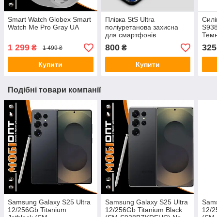
Smart Watch Globex Smart
Плівка StS Ultra
Силі
Watch Me Pro Gray UA
поліуретанова захисна
S938
для смартфонів
Тем
1 299
800
325
₴
₴
1 499 ₴
Купити
Купити
Подібні товари компанії
Samsung Galaxy S25 Ultra
Samsung Galaxy S25 Ultra
Sams
12/256Gb Titanium
12/256Gb Titanium Black
12/2