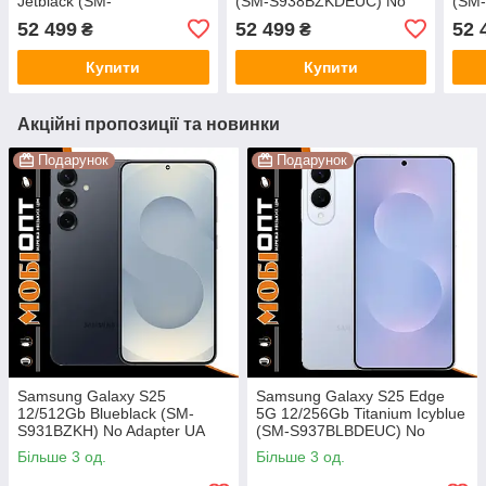
Jetblack (SM-
(SM-S938BZKDEUC) No
(SM
S938BAKDEUC) No
Adapter UA UCRF
Adap
52 499
52 499
52 
₴
₴
Adapter UA UCRF
Купити
Купити
Акційні пропозиції та новинки
Подарунок
Подарунок
Samsung Galaxy S25
Samsung Galaxy S25 Edge
12/512Gb Blueblack (SM-
5G 12/256Gb Titanium Icyblue
S931BZKH) No Adapter UA
(SM-S937BLBDEUC) No
UCRF
Adapter UA UCRF
Більше 3 од.
Більше 3 од.