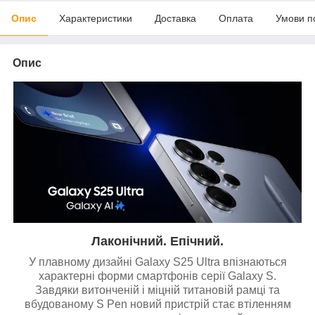
Опис
Характеристики
Доставка
Оплата
Умови п
Опис
Лаконічний. Епічний.
У плавному дизайні Galaxy S25 Ultra впізнаються
характерні форми смартфонів серії Galaxy S.
Завдяки витонченій і міцній титановій рамці та
вбудованому S Pen новий пристрій стає втіленням