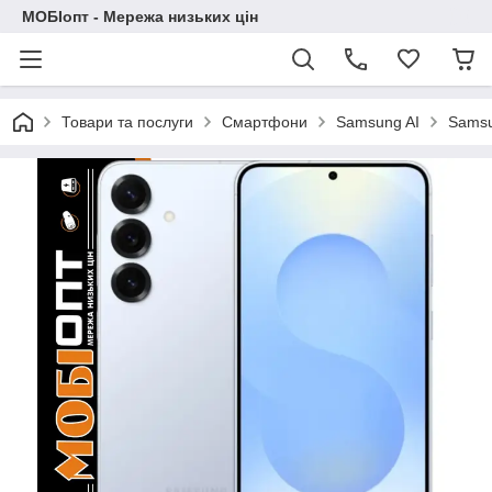
МОБІопт - Мережа низьких цін
Товари та послуги
Смартфони
Samsung AI
Samsu