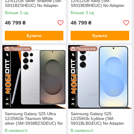
12/512Gb Silver Shadow (SM-
12/512Gb Navy (SM-
S931BZSHEUC) No Adapter
S931BDBHEUC) No Adapter
UA UCRF
UA UCRF
Більше 3 од.
Більше 3 од.
46 799
46 799
₴
₴
Купити
Купити
Подарунок
Подарунок
Samsung Galaxy S25 Ultra
Samsung Galaxy S25
12/256Gb Titanium White
12/256Gb Icyblue (SM-
silver (SM-S938BZSDEUC) No
S931BLBGEUC) No Adapter
Adapter UA UCRF
UA UCRF
В наявності
В наявності