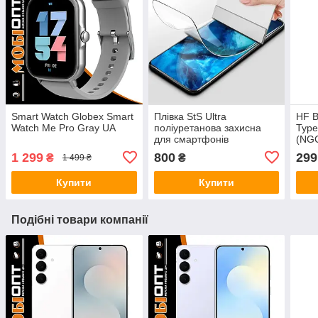
Smart Watch Globex Smart
Плівка StS Ultra
HF B
Watch Me Pro Gray UA
поліуретанова захисна
Type
для смартфонів
(NG
1 299
800
299
₴
₴
1 499 ₴
Купити
Купити
Подібні товари компанії