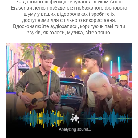
За допомогою функції керування звуком Audio
Eraser ви легко позбудетеся небажаного фонового
шуму у ваших відеороликах і зробите їх
доступними для спільного використання.
Вдосконалюйте аудіозаписи, коригуючи такі типи
звуків, як голоси, музика, вітер тощо.