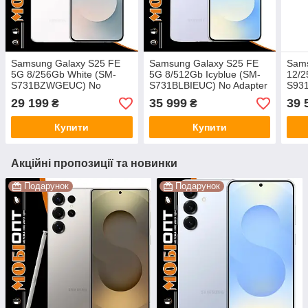
Samsung Galaxy S25 FE
Samsung Galaxy S25 FE
Sams
5G 8/256Gb White (SM-
5G 8/512Gb Icyblue (SM-
12/2
S731BZWGEUC) No
S731BLBIEUC) No Adapter
S93
Adapter UA UCRF
UA UCRF
Adap
29 199
35 999
39 
₴
₴
Купити
Купити
Акційні пропозиції та новинки
Подарунок
Подарунок