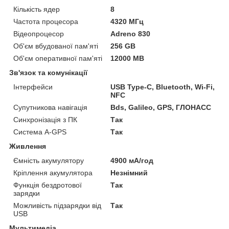
Кількість ядер
8
Частота процесора
4320 МГц
Відеопроцесор
Adreno 830
Об'єм вбудованої пам'яті
256 GB
Об'єм оперативної пам'яті
12000 MB
Зв'язок та комунікації
Інтерфейси
USB Type-C, Bluetooth, Wi-Fi,
NFC
Супутникова навігація
Bds, Galileo, GPS, ГЛОНАСС
Синхронізація з ПК
Так
Система A-GPS
Так
Живлення
Ємність акумулятору
4900 мА/год
Кріплення акумулятора
Незнімний
Функція бездротової
Так
зарядки
Можливість підзарядки від
Так
USB
Мультимедіа