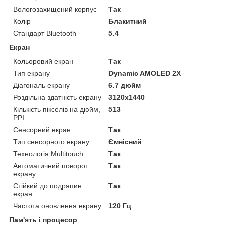
Вологозахищений корпус
Так
Колір
Блакитний
Стандарт Bluetooth
5.4
Екран
Кольоровий екран
Так
Тип екрану
Dynamic AMOLED 2X
Діагональ екрану
6.7 дюйм
Роздільна здатність екрану
3120x1440
Кількість пікселів на дюйм,
513
PPI
Сенсорний екран
Так
Тип сенсорного екрану
Ємнісний
Технологія Multitouch
Так
Автоматичний поворот
Так
екрану
Стійкий до подряпин
Так
екран
Частота оновлення екрану
120 Гц
Пам'ять і процесор