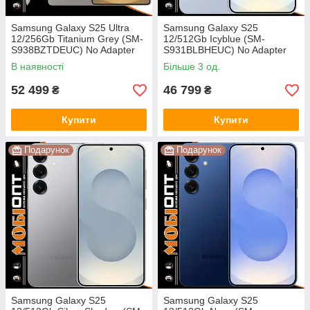
Samsung Galaxy S25 Ultra
Samsung Galaxy S25
12/256Gb Titanium Grey (SM-
12/512Gb Icyblue (SM-
S938BZTDEUC) No Adapter
S931BLBHEUC) No Adapter
UA UCRF
UA UCRF
В наявності
Більше 3 од.
52 499
46 799
₴
₴
Купити
Купити
Подарунок
Подарунок
Samsung Galaxy S25
Samsung Galaxy S25