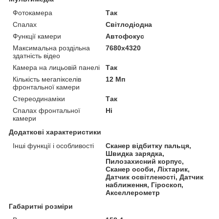
Фотокамера
Так
Спалах
Світлодіодна
Функції камери
Автофокус
Максимальна роздільна
7680x4320
здатність відео
Камера на лицьовій панелі
Так
Кількість мегапікселів
12 Мп
фронтальної камери
Стереодинаміки
Так
Спалах фронтальної
Ні
камери
Додаткові характеристики
Інші функції і особливості
Сканер відбитку пальця,
Швидка зарядка,
Пилозахисний корпус,
Сканер особи, Ліхтарик,
Датчик освітленості, Датчик
наближення, Гіроскоп,
Акселлерометр
Габаритні розміри