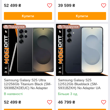
52 499
39 599
₴
₴
Купити
Купити
Подарунок
Подарунок
Samsung Galaxy S25 Ultra
Samsung Galaxy S25
12/256Gb Titanium Black (SM-
12/512Gb Blueblack (SM-
S938BZKDEUC) No Adapter
S931BZKH) No Adapter UA
UA UCRF
UCRF
В наявності
Більше 3 од.
52 499
46 799
₴
₴