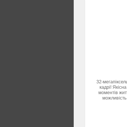
32-мегапіксел
кадрі! Якісн
моментів житт
можливість 