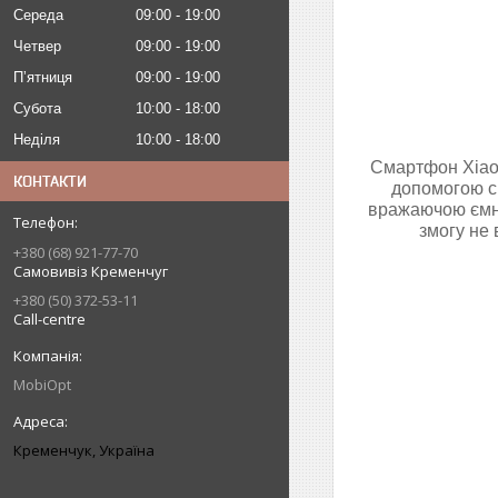
Середа
09:00
19:00
Четвер
09:00
19:00
Пʼятниця
09:00
19:00
Субота
10:00
18:00
Неділя
10:00
18:00
Смартфон Xiaom
КОНТАКТИ
допомогою си
вражаючою ємні
змогу не 
+380 (68) 921-77-70
Самовивіз Кременчуг
+380 (50) 372-53-11
Call-centre
MobiOpt
Кременчук, Україна