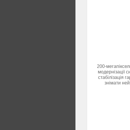
200-мегапіксел
модернізації 
стабілізація г
знімати ней