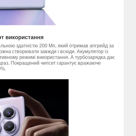
рт використання
льною здатністю 200 Мп, який отримав апгрейд за
ожна створювати завжди і всюди. Акумулятор із
тивному режимі використання. А турбозарядка дає
 зараз. Покращений чипсет гарантує вражаюче
0%.