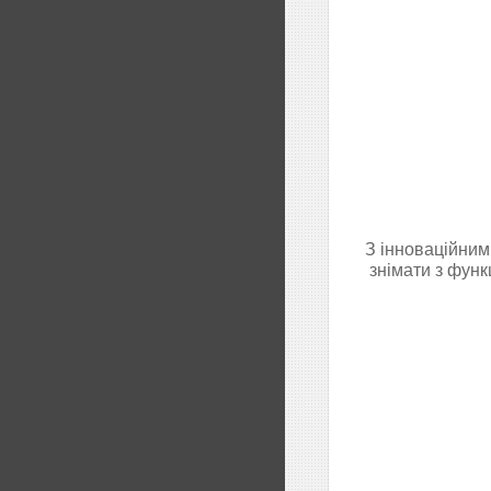
З інноваційним
знімати з функ