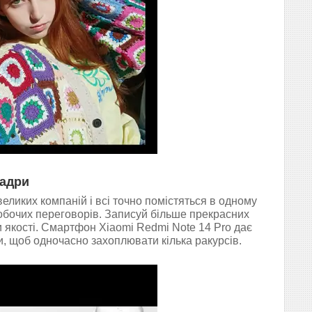
кадри
еликих компаній і всі точно помістяться в одному
робочих переговорів. Записуй більше прекрасних
и якості. Смартфон Xiaomi Redmi Note 14 Pro дає
и, щоб одночасно захоплювати кілька ракурсів.