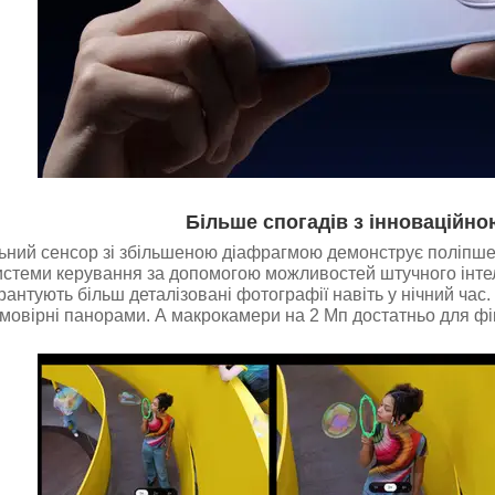
Більше спогадів з інноваційн
ьний сенсор зі збільшеною діафрагмою демонструє поліпше
системи керування за допомогою можливостей штучного інте
арантують більш деталізовані фотографії навіть у нічний ча
мовірні панорами. А макрокамери на 2 Мп достатньо для фікса