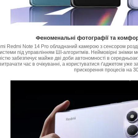
Феноменальні фотографії та комфо
i Redmi Note 14 Pro обладнаний камерою з сенсором розді
стеми під управлінням ШІ-алгоритмів. Неймовірні знімки м
стю забезпечує майже дві доби автономності в середньоак
витрачати час в очікуванні, а користуватися ґаджетом уже
прискорення процесів на 3