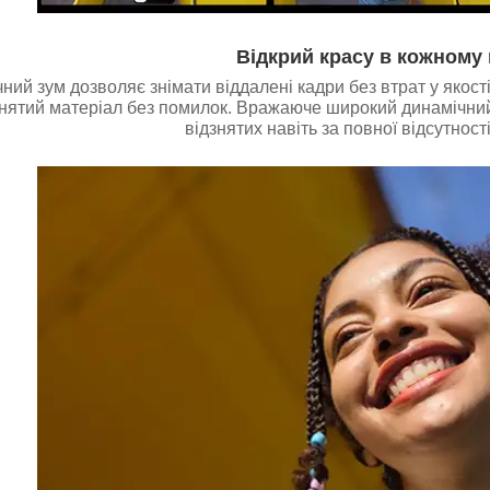
Відкрий красу в кожному 
чний зум дозволяє знімати віддалені кадри без втрат у яко
дзнятий матеріал без помилок. Вражаюче широкий динамічний
відзнятих навіть за повної відсутност