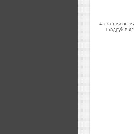
4-кратний опти
і кадруй ві