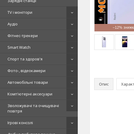
Зарядні станції
TV і монітори
Аудіо
–12%
Фітнес-трекери
Smart Watch
Спорт та здоров'я
Фото-, відеокамери
Автомобільні товари
Опис
Харак
Комп'ютерні аксесуари
Зволожувачі та очищувачі
повітря
Ігрові консолі