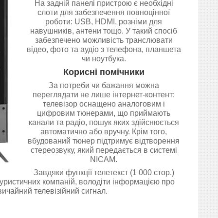
На задній панелі пристрою є необхідні
слоти для забезпечення повноцінної
роботи: USB, HDMI, розніми для
навушників, антени тощо. У такий спосіб
забезпечено можливість транслювати
відео, фото та аудіо з телефона, планшета
чи ноутбука.
Корисні помічники
За потреби чи бажання можна
переглядати не лише інтернет-контент:
телевізор оснащено аналоговим і
цифровим тюнерами, що приймають
канали та радіо, пошук яких здійснюється
автоматично або вручну. Крім того,
вбудований тюнер підтримує відтворення
стереозвуку, який передається в системі
NICAM.
Завдяки функції телетекст (1 000 стор.)
 туристичних компаній, володіти інформацією про
вичайний телевізійний сигнал.