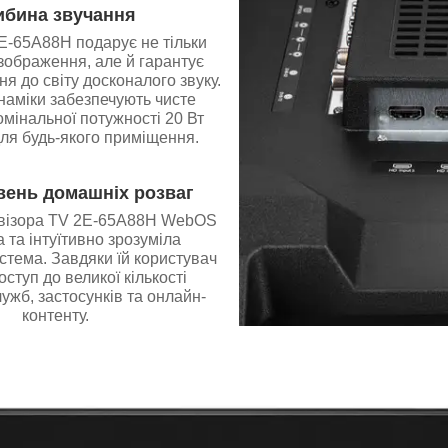
ибина звучання
E-65A88H подарує не тільки
зображення, але й гарантує
я до світу досконалого звуку.
наміки забезпечують чисте
омінальної потужності 20 Вт
ля будь-якого приміщення.
вень домашніх розваг
евізора TV 2E-65A88H WebOS
 та інтуїтивно зрозуміла
стема. Завдяки їй користувач
ступ до великої кількості
ужб, застосунків та онлайн-
контенту.