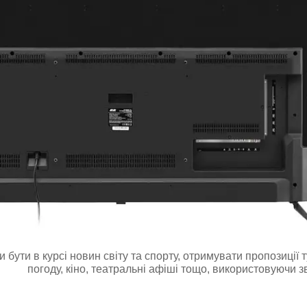
 бути в курсі новин світу та спорту, отримувати пропозиції
погоду, кіно, театральні афіші тощо, використовуючи з