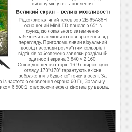
вибору місця встановлення.
Великий екран – великі можливості
Рідкокристалічний телевізор 2E-65A88H
оснащений MiniLED-панеллю 65″ із
функцією локального затемнення
забезпечить цілковито нові враження від
перегляду. Приголомшливий візуальний
досвід насолоди розмаїттям кольорів і
відтінків забезпечено завдяки роздільній
здатності екрана 3 840 × 2 160.
Співвідношення сторін 16:9 і широкі кути
огляду 178°/178° гарантують якісне
зображення з будь-якої точки в оселі. За
о із частотою оновлення екрана 60 Гц. Загальну
зником 6 500:1, створюючи ефект кінотеатру вдома.