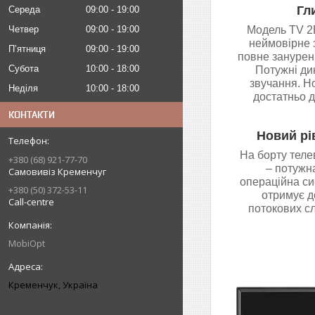
Гл
Середа
09:00
19:00
Четвер
09:00
19:00
Модель TV 2
неймовірне 
Пʼятниця
09:00
19:00
повне зануренн
Субота
10:00
18:00
Потужні ди
звучання. Н
Неділя
10:00
18:00
достатньо д
КОНТАКТИ
Новий рі
На борту тел
+380 (68) 921-77-70
– потужна
Самовивіз Кременчуг
операційна си
+380 (50) 372-53-11
отримує до
Call-centre
потокових сл
MobiOpt
Кременчук, Україна