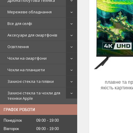
Дрібна побутова техніка
Мережеве обладнання
Все для селфі
Аксесуари для смартфонів
Освітлення
Чохли на смартфони
Чохли на планшети
Захисні стекла та плівки
плавне та пр
якість картинк
Захисні стекла та чохли для
техніки Apple
ГРАФІК РОБОТИ
Понеділок
09:00
19:00
Вівторок
09:00
19:00