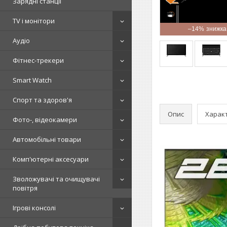
Зарядні станції
TV і монітори
–14%
Аудіо
Фітнес-трекери
Smart Watch
Спорт та здоров'я
Опис
Харак
Фото-, відеокамери
Автомобільні товари
Комп'ютерні аксесуари
Зволожувачі та очищувачі
повітря
Ігрові консолі