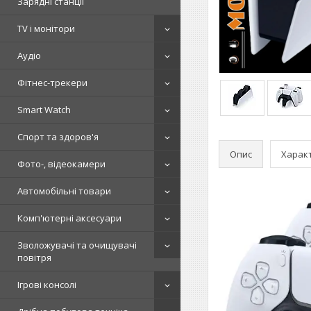
Зарядні станції
TV і монітори
Аудіо
Фітнес-трекери
Smart Watch
Спорт та здоров'я
Опис
Харак
Фото-, відеокамери
Автомобільні товари
Комп'ютерні аксесуари
Зволожувачі та очищувачі
повітря
Ігрові консолі