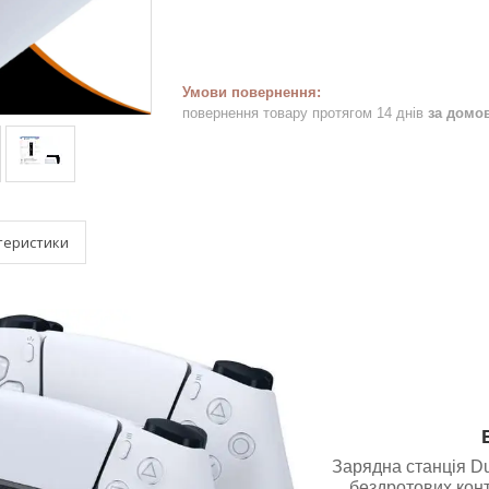
повернення товару протягом 14 днів
за домо
теристики
Зарядна станція Du
бездротових конт