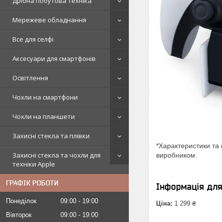
Дрібна побутова техніка
Мережеве обладнання
Все для селфі
Аксесуари для смартфонів
Освітлення
Чохли на смартфони
Чохли на планшети
Захисні стекла та плівки
*Характеристики та 
Захисні стекла та чохли для
виробником.
техніки Apple
ГРАФІК РОБОТИ
Інформація дл
Понеділок
09:00
19:00
Ціна:
1 299 ₴
Вівторок
09:00
19:00