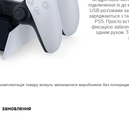
підключення їх до 
USB-роз'ємами зав
заряджаються з та
PS5. Просто вст
фіксацією забезп
одним рухом. Т
комплектація товару можуть змінюватися виробником без попереджен
я замовлення