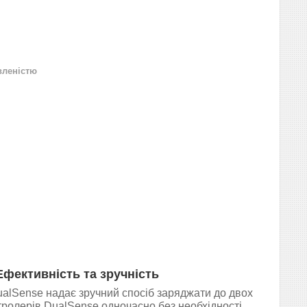
вленістю
Ефективність та зручність
alSense надає зручний спосіб заряджати до двох
ролерів DualSense одночасно без необхідності