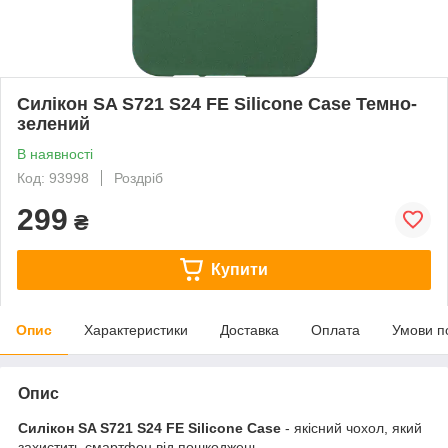
Силікон SA S721 S24 FE Silicone Case Темно-
зелений
В наявності
Код: 93998
Роздріб
299
₴
Купити
Опис
Характеристики
Доставка
Оплата
Умови п
Опис
Силікон SA S721 S24 FE Silicone Case
- якісний чохол, який
захистить смартфон від пошкоджень.