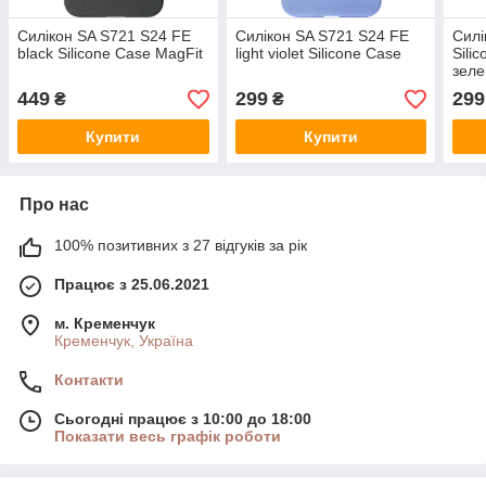
Силікон SA S721 S24 FE
Силікон SA S721 S24 FE
Силі
black Silicone Case MagFit
light violet Silicone Case
Sili
зел
449
299
299
₴
₴
Купити
Купити
Про нас
100% позитивних з 27 відгуків за рік
Працює з 25.06.2021
м. Кременчук
Кременчук, Україна
Контакти
Сьогодні працює з 10:00 до 18:00
Показати весь графік роботи