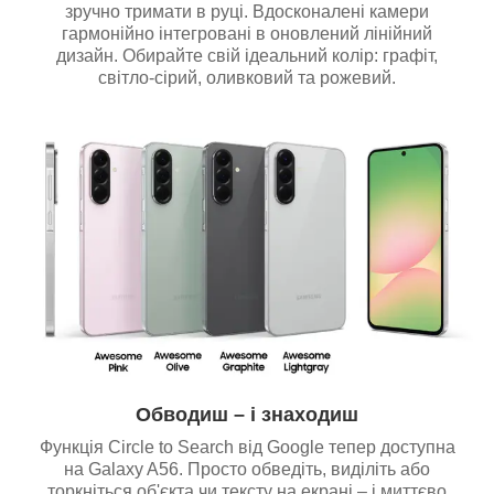
зручно тримати в руці. Вдосконалені камери
гармонійно інтегровані в оновлений лінійний
дизайн. Обирайте свій ідеальний колір: графіт,
світло-сірий, оливковий та рожевий.
Обводиш – і знаходиш
Функція Circle to Search від Google тепер доступна
на Galaxy A56. Просто обведіть, виділіть або
торкніться об'єкта чи тексту на екрані – і миттєво