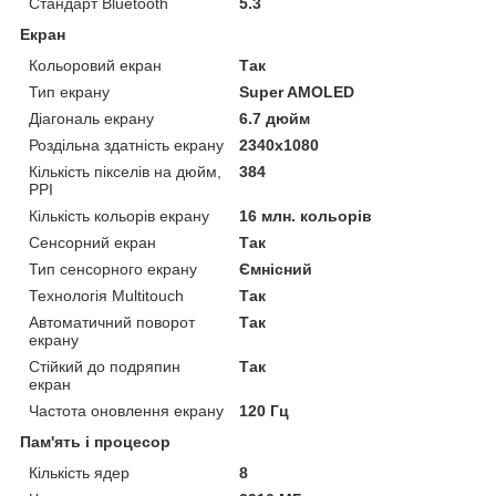
Стандарт Bluetooth
5.3
Екран
Кольоровий екран
Так
Тип екрану
Super AMOLED
Діагональ екрану
6.7 дюйм
Роздільна здатність екрану
2340х1080
Кількість пікселів на дюйм,
384
PPI
Кількість кольорів екрану
16 млн. кольорів
Сенсорний екран
Так
Тип сенсорного екрану
Ємнісний
Технологія Multitouch
Так
Автоматичний поворот
Так
екрану
Стійкий до подряпин
Так
екран
Частота оновлення екрану
120 Гц
Пам'ять і процесор
Кількість ядер
8