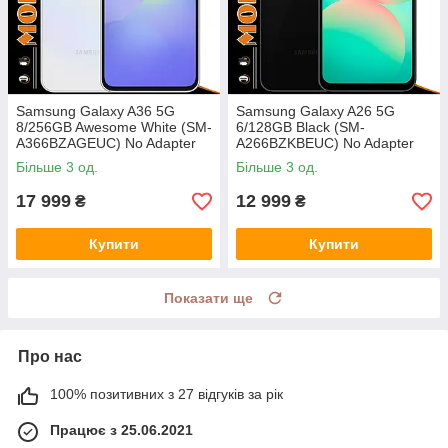
Samsung Galaxy A36 5G
Samsung Galaxy A26 5G
8/256GB Awesome White (SM-
6/128GB Black (SM-
A366BZAGEUC) No Adapter
A266BZKBEUC) No Adapter
UA UCRF
UA UCRF
Більше 3 од.
Більше 3 од.
17 999
12 999
₴
₴
Купити
Купити
Показати ще
Про нас
100% позитивних з 27 відгуків за рік
Працює з 25.06.2021