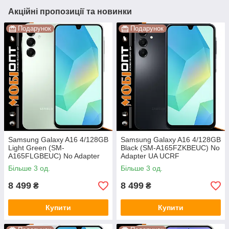
Акційні пропозиції та новинки
Подарунок
Подарунок
Samsung Galaxy A16 4/128GB
Samsung Galaxy A16 4/128GB
Light Green (SM-
Black (SM-A165FZKBEUC) No
A165FLGBEUС) No Adapter
Adapter UA UCRF
UA UCRF
Більше 3 од.
Більше 3 од.
8 499
8 499
₴
₴
Купити
Купити