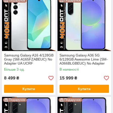
Подарунок
Подарунок
Samsung Galaxy A16 4/128GB
Samsung Galaxy A36 5G
Gray (SM-A165FZABEUC) No
6/128GB Awesome Lime (SM-
Adapter UA UCRF
A366BLGBEUC) No Adapter
UA UCRF
Більше 3 од.
В наявності
8 499
15 999
₴
₴
Купити
Купити
Подарунок
Подарунок