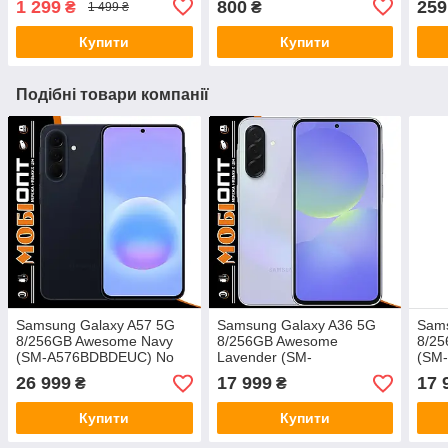
1 299
800
259
₴
₴
1 499 ₴
Купити
Купити
Подібні товари компанії
Samsung Galaxy A57 5G
Samsung Galaxy A36 5G
Sams
8/256GB Awesome Navy
8/256GB Awesome
8/25
(SM-A576BDBDEUC) No
Lavender (SM-
(SM
Adapter UA UCRF
A366BLVGEUC) No
Adap
26 999
17 999
17 
₴
₴
Adapter UA UCRF
Купити
Купити