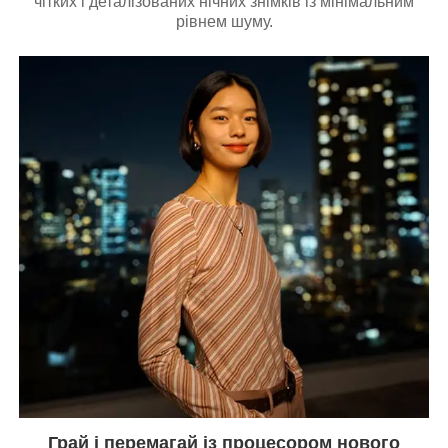
чітких і деталізованих нічних знімків із мінімальним
рівнем шуму.
Грай і перемагай із процесором нового