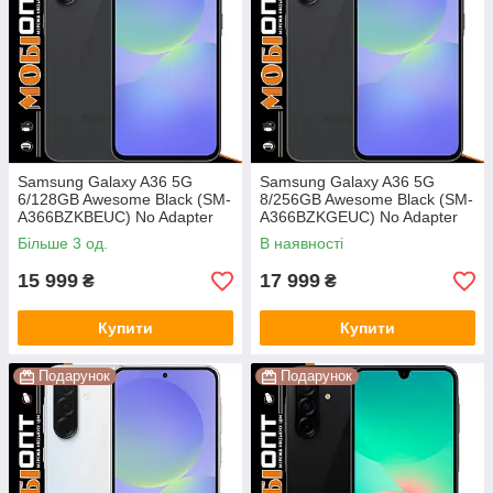
Samsung Galaxy A36 5G
Samsung Galaxy A36 5G
6/128GB Awesome Black (SM-
8/256GB Awesome Black (SM-
A366BZKBEUC) No Adapter
A366BZKGEUC) No Adapter
UA UCRF
UA UCRF
Більше 3 од.
В наявності
15 999
17 999
₴
₴
Купити
Купити
Подарунок
Подарунок