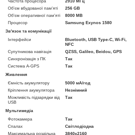
Частота процесора
2910 МГц
Об'єм вбудованої пам'яті
256 GB
Об'єм оперативної пам'яті
8000 MB
Процесор
Samsung Exynos 1580
Зв'язок та комунікації
Інтерфейси
Bluetooth, USB Type-C, Wi-Fi,
NFC
Супутникова навігація
QZSS, Galileo, Beidou, GPS
Синхронізація з ПК
Так
Система A-GPS
Так
Живлення
Ємність акумулятору
5000 мА/год
Кріплення акумулятора
Незнімний
Можливість підзарядки від
Так
USB
Мультимедіа
Фотокамера
Так
Спалах
Світлодіодна
Максимальна роздільна
3840x2160