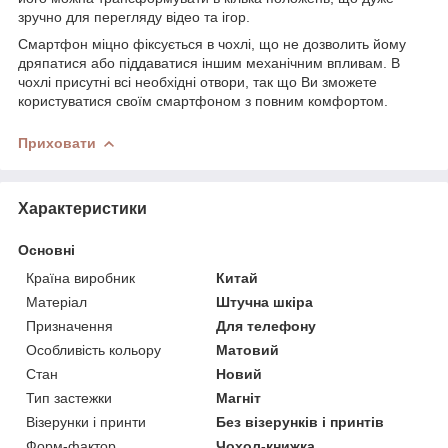
зручно для перегляду відео та ігор.
Смартфон міцно фіксується в чохлі, що не дозволить йому
дряпатися або піддаватися іншим механічним впливам. В
чохлі присутні всі необхідні отвори, так що Ви зможете
користуватися своїм смартфоном з повним комфортом.
Приховати
Характеристики
Основні
Країна виробник
Китай
Матеріал
Штучна шкіра
Призначення
Для телефону
Особливість кольору
Матовий
Стан
Новий
Тип застежки
Магніт
Візерунки і принти
Без візерунків і принтів
Форм-фактор
Чохол-книжка