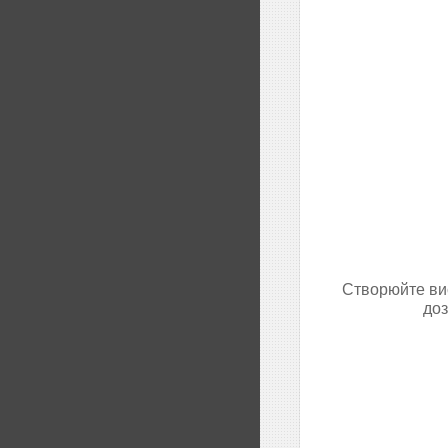
Створюйте вис
доз