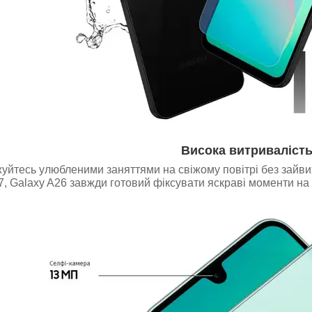
Висока витриваліст
йтесь улюбленими заняттями на свіжому повітрі без зайвих 
, Galaxy A26 завжди готовий фіксувати яскраві моменти на к