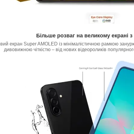
Більше розваг на великому екрані 
вий екран Super AMOLED із мінімалістичною рамкою занурює
дивовижною чіткістю – від нових відеороликів популярного