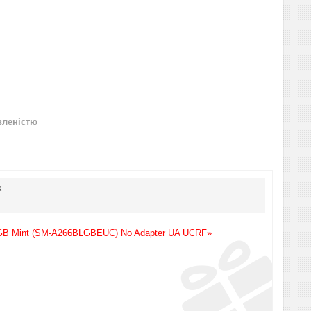
вленістю
к
8GB Mint (SM-A266BLGBEUC) No Adapter UA UCRF»