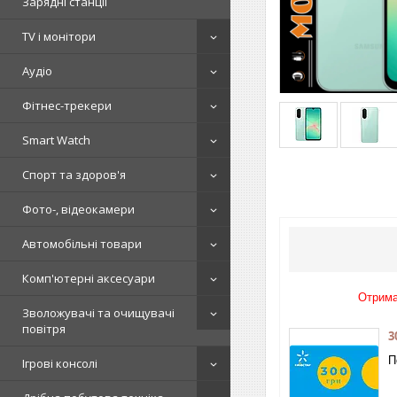
Зарядні станції
TV і монітори
Аудіо
Фітнес-трекери
Smart Watch
Спорт та здоров'я
Фото-, відеокамери
Автомобільні товари
Комп'ютерні аксесуари
Отрима
Зволожувачі та очищувачі
повітря
3
П
Ігрові консолі