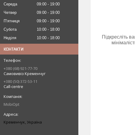
Середа
09:00
19:00
Четвер
09:00
19:00
Пʼятниця
09:00
19:00
Субота
10:00
18:00
Підкресліть ва
Неділя
10:00
18:00
мінімаліс
КОНТАКТИ
+380 (68) 921-77-70
Самовивіз Кременчуг
+380 (50) 372-53-11
Call-centre
MobiOpt
Кременчук, Україна