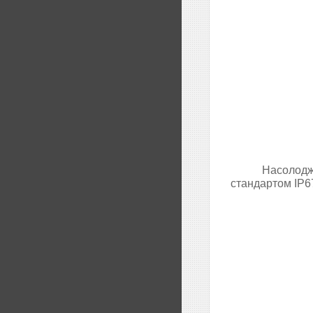
Насолоджу
стандартом IP67