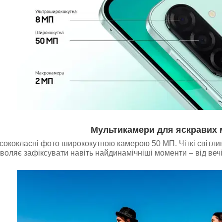
Мультикамери для яскравих 
ококласні фото ширококутною камерою 50 МП. Чіткі світлини
воляє зафіксувати навіть найдинамічніші моменти – від вечі