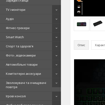
Зарядні станції
TV і монітори
Аудіо
Фітнес-трекери
Smart Watch
Опис
Харак
Спорт та здоров'я
Фото-, відеокамери
Автомобільні товари
Комп'ютерні аксесуари
Зволожувачі та очищувачі
повітря
Ігрові консолі