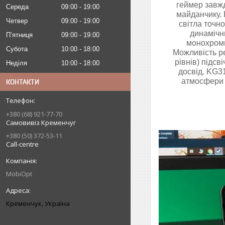
геймер завжд
Середа
09:00
19:00
майданчику. 
Четвер
09:00
19:00
світла точн
динамічни
Пʼятниця
09:00
19:00
монохромни
Субота
10:00
18:00
Можливість ре
рівнів) підс
Неділя
10:00
18:00
досвід. KG3
атмосфери 
КОНТАКТИ
+380 (68) 921-77-70
Самовивіз Кременчуг
+380 (50) 372-53-11
Call-centre
MobiOpt
Кременчук, Україна