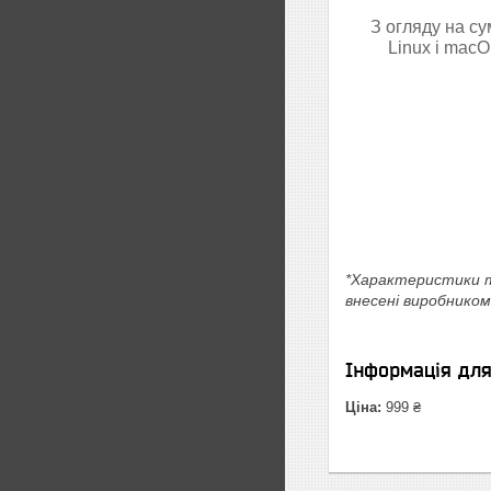
З огляду на су
Linux і macO
*Характеристики т
внесені виробником
Інформація дл
Ціна:
999 ₴