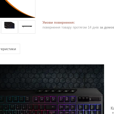
повернення товару протягом 14 днів
за домо
теристики
К
т