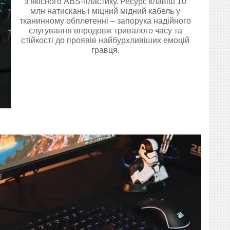
з якісного ABS-пластику. Ресурс клавіш 10
млн натискань і міцний мідний кабель у
тканинному обплетенні – запорука надійного
слугування впродовж тривалого часу та
стійкості до проявів найбурхливіших емоцій
гравця.