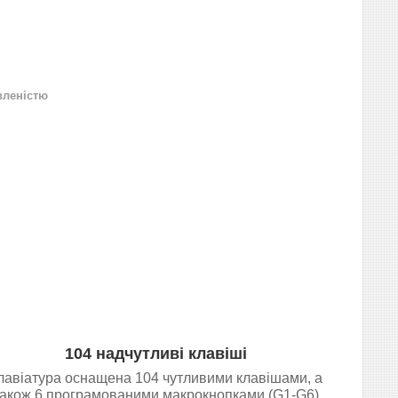
вленістю
104 надчутливі клавіші
лавіатура оснащена 104 чутливими клавішами, а
акож 6 програмованими макрокнопками (G1-G6)