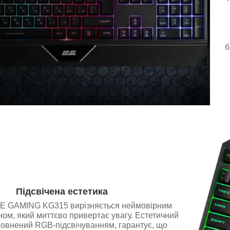
б
Підсвічена естетика
2E GAMING KG315 вирізняється неймовірним
ном, який миттєво привертає увагу. Естетичний
повнений RGB-підсвічуванням, гарантує, що