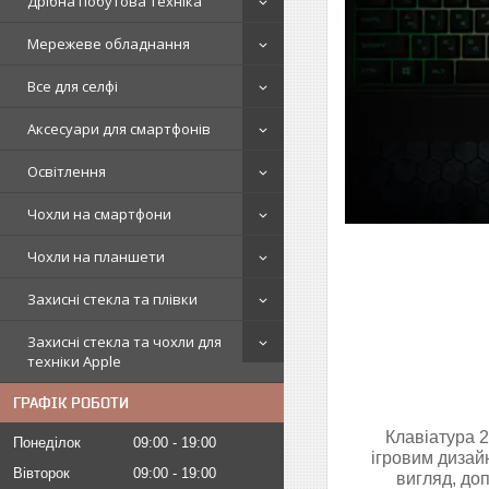
Дрібна побутова техніка
Мережеве обладнання
Все для селфі
Аксесуари для смартфонів
Освітлення
Чохли на смартфони
Чохли на планшети
Захисні стекла та плівки
Захисні стекла та чохли для
техніки Apple
ГРАФІК РОБОТИ
Клавіатура 
Понеділок
09:00
19:00
ігровим дизай
Вівторок
09:00
19:00
вигляд, до