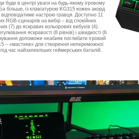
и буде в центрі уваги на будь-якому ігровому
Ба більше, із клавіатурою KG315 кожен акорд
о відповідатиме настрою гравця. Доступно 11
х RGB-сценаріїв на вибір – від спокійних
х (7) до яскравих кольорових вибухів (4).
гулювання яскравості (8 рівнів) і швидкості (6
вічування допоможе неабияк поглибити ігровий
15 – «мастхев» для створення непереможної
під час найзапекліших геймерських баталій.