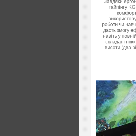
Завдяки ергон
тайпінгу KG
комфорт,
використову
роботи чи навч
дасть змогу е
навіть у повні
складані ніж
висоти (два р