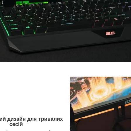
ий дизайн для тривалих
сесій