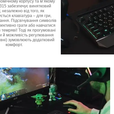
омічному корпусу та м’якому
315 забезпечує винятковий
 незалежно від того, як
ється клавіатура – для гри,
ання. Підсвічування символів
фективно грати або навчатися
й темряві! Тоді як прогумовані
ки й можливість регулювання
івні) зумовлюють додатковий
комфорт.