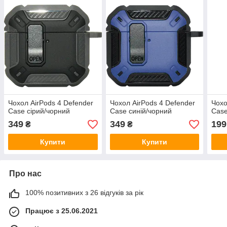
Чохол AirPods 4 Defender
Чохол AirPods 4 Defender
Чохо
Case сірий/чорний
Case синій/чорний
Case
349
349
199
₴
₴
Купити
Купити
Про нас
100% позитивних з 26 відгуків за рік
Працює з 25.06.2021