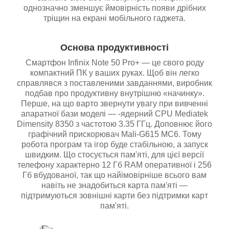
однозначно зменшує ймовірність появи дрібних
тріщин на екрані мобільного гаджета.
Основа продуктивності
Смартфон Infinix Note 50 Pro+ — це свого роду
компактний ПК у ваших руках. Щоб він легко
справлявся з поставленими завданнями, виробник
подбав про продуктивну внутрішню «начинку».
Перше, на що варто звернути увагу при вивченні
апаратної бази моделі — -ядерний CPU Mediatek
Dimensity 8350 з частотою 3.35 ГГц. Доповнює його
графічний прискорювач Mali-G615 MC6. Тому
робота програм та ігор буде стабільною, а запуск
швидким. Що стосується пам'яті, для цієї версії
телефону характерно 12 Гб RAM оперативної і 256
Гб вбудованої, так що найімовірніше всього вам
навіть не знадобиться карта пам'яті —
підтримуються зовнішні карти без підтримки карт
пам'яті.