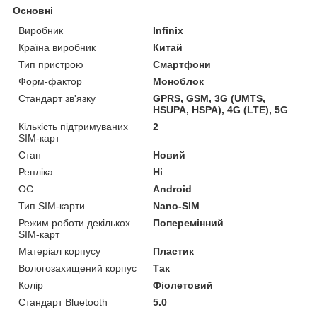
Основні
Виробник
Infinix
Країна виробник
Китай
Тип пристрою
Смартфони
Форм-фактор
Моноблок
Стандарт зв'язку
GPRS, GSM, 3G (UMTS,
HSUPA, HSPA), 4G (LTE), 5G
Кількість підтримуваних
2
SIM-карт
Стан
Новий
Репліка
Ні
ОС
Android
Тип SIM-карти
Nano-SIM
Режим роботи декількох
Поперемінний
SIM-карт
Матеріал корпусу
Пластик
Вологозахищений корпус
Так
Колір
Фіолетовий
Стандарт Bluetooth
5.0