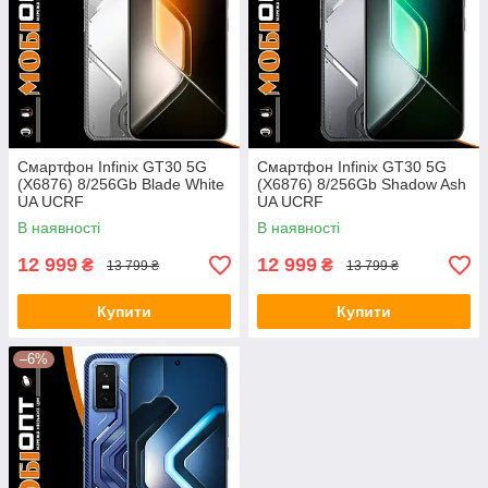
Смартфон Infinix GT30 5G
Смартфон Infinix GT30 5G
(X6876) 8/256Gb Blade White
(X6876) 8/256Gb Shadow Ash
UA UCRF
UA UCRF
В наявності
В наявності
12 999
12 999
₴
₴
13 799 ₴
13 799 ₴
Купити
Купити
–6%