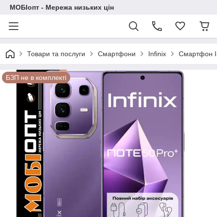
МОБІопт - Мережа низьких цін
Товари та послуги
Смартфони
Infinix
Смартфон In
БЗП не в комплекті