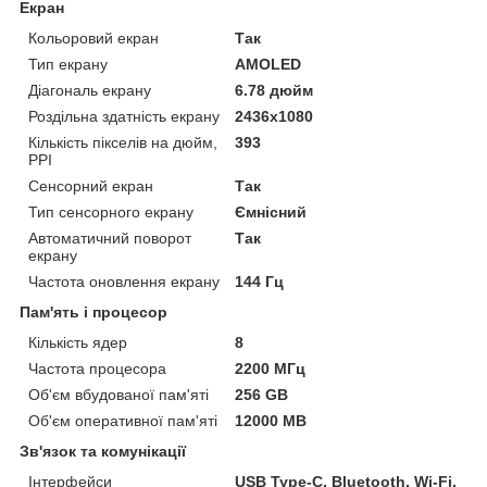
Екран
Кольоровий екран
Так
Тип екрану
AMOLED
Діагональ екрану
6.78 дюйм
Роздільна здатність екрану
2436x1080
Кількість пікселів на дюйм,
393
PPI
Сенсорний екран
Так
Тип сенсорного екрану
Ємнісний
Автоматичний поворот
Так
екрану
Частота оновлення екрану
144 Гц
Пам'ять і процесор
Кількість ядер
8
Частота процесора
2200 МГц
Об'єм вбудованої пам'яті
256 GB
Об'єм оперативної пам'яті
12000 MB
Зв'язок та комунікації
Інтерфейси
USB Type-C, Bluetooth, Wi-Fi,