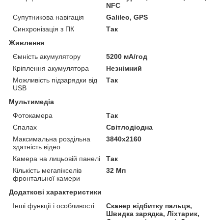
NFC
Супутникова навігація
Galileo, GPS
Синхронізація з ПК
Так
Живлення
Ємність акумулятору
5200 мА/год
Кріплення акумулятора
Незнімний
Можливість підзарядки від
Так
USB
Мультимедіа
Фотокамера
Так
Спалах
Світлодіодна
Максимальна роздільна
3840x2160
здатність відео
Камера на лицьовій панелі
Так
Кількість мегапікселів
32 Мп
фронтальної камери
Додаткові характеристики
Інші функції і особливості
Сканер відбитку пальця,
Швидка зарядка, Ліхтарик,