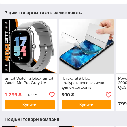
З цим товаром також замовляють
Smart Watch Globex Smart
Плівка StS Ultra
Powe
Watch Me Pro Gray UA
поліуретанова захисна
2000
для смартфонів
QC3.
1 299
800
₴
₴
1 499 ₴
799
Купити
Купити
Подібні товари компанії