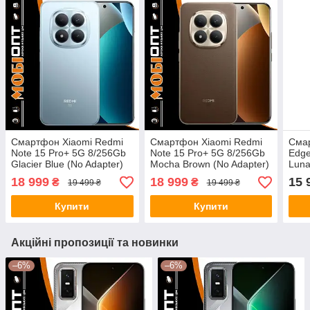
Смартфон Xiaomi Redmi
Смартфон Xiaomi Redmi
Смар
Note 15 Pro+ 5G 8/256Gb
Note 15 Pro+ 5G 8/256Gb
Edge
Glacier Blue (No Adapter)
Mocha Brown (No Adapter)
Luna
UA UCRF
UA UCRF
18 999
18 999
15 
₴
₴
19 499 ₴
19 499 ₴
Купити
Купити
Акційні пропозиції та новинки
–6%
–6%