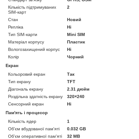
Кількість підтримуваних
2
SIM-карт
Стан
Новий
Репліка
Ні
Тип SIM-карти
Mini SIM
Матеріал корпусу
Пластик
Вологозахищений корпус
Ні
Колір
Чорний
Екран
Кольоровий екран
Так
Тип екрану
TFT
Діагональ екрану
2.31 дюйм
Роздільна здатність екрану
320×240
Сенсорний екран
Ні
Пам'ять і процесор
Кількість ядер
1
Об'єм вбудованої пам'яті
0.032 GB
Об'єм оперативної пам'яті
32 MB