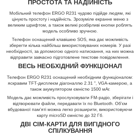
ПРОСТОТА ТА НАДІЙНІСТЬ
Мобільний телефон ERGO R231 чудово підійде людям, які
цінують простоту і надійність. Зрозуміле екранне меню з
великим шрифтом, а також великі розбірливі кнопки роблять
модель особливо зручною.
Телефон оснащений клавішею SOS, яка дає можливість
зберегти кілька найбільш використовуваних номерів. У разі
необхідності, за допомогою одного натискання, на них можна
відправити завчасно підготовлене текстове повідомлення.
ВЕСЬ НЕОБХІДНИЙ ФУНКЦІОНАЛ
Телефон ERGO R231 оснащений необхідним функціоналом:
яскравим TFT-дисплеєм діагоналлю 2.31 ", VGA-камерою, а
також акумулятором ємністю 1500 мАг.
Модель дає можливість прослуховувати FM-радіо, зберігати і
відтворювати файли, передавати їх по Bluetooth. Об'єм
вбудованої пам'яті можна легко розширити, використовуючи
карту microSD ємністю до 32 Гб.
ДВІ СІМ-КАРТИ ДЛЯ ВИГІДНОГО
СПІЛКУВАННЯ