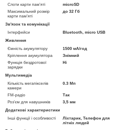
Слоти карти пам'яті
microSD
Максимальний розмір
до 32 Гб
карти пам'яті
Зв'язок та комунікації
Інтерфейси
Bluetooth, micro USB
Живлення
Ємність акумулятору
1500 мА/год
Кріплення акумулятора
Знімний
Функція бездротової
Ні
зарядки
Мультимедіа
Кількість мегапікселів
0.3 Мп
камери
FM-радіо
Так
Роз'єм для навушників
3,5 мм
Додаткові характеристики
Інші функції і особливості
Ліхтарик, Телефон для
літніх людей