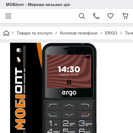
МОБІопт - Мережа низьких цін
Товари та послуги
Кнопкові телефони
ERGO
Тел