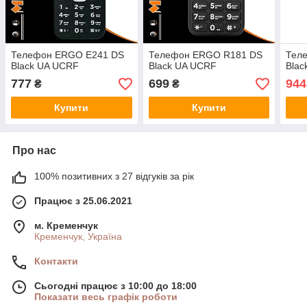
Телефон ERGO E241 DS
Телефон ERGO R181 DS
Тел
Black UA UCRF
Black UA UCRF
Blac
777
699
944
₴
₴
Купити
Купити
Про нас
100% позитивних з 27 відгуків за рік
Працює з 25.06.2021
м. Кременчук
Кременчук, Україна
Контакти
Сьогодні працює з 10:00 до 18:00
Показати весь графік роботи