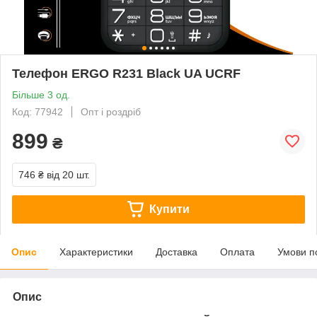
Телефон ERGO R231 Black UA UCRF
Більше 3 од.
Код: 77942
Опт і роздріб
899
₴
746 ₴
від 20 шт.
Купити
Опис
Характеристики
Доставка
Оплата
Умови п
Опис