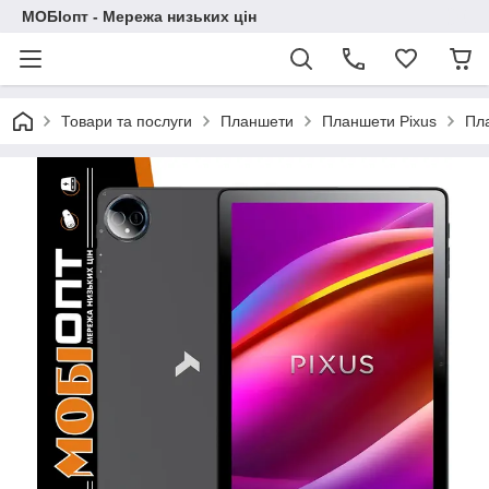
МОБІопт - Мережа низьких цін
Товари та послуги
Планшети
Планшети Pixus
Пл