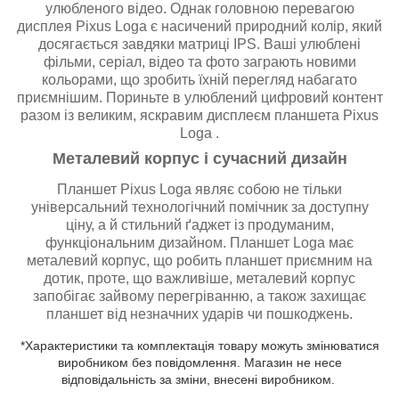
улюбленого відео. Однак головною перевагою
дисплея Pixus Loga є насичений природний колір, який
досягається завдяки матриці IPS. Ваші улюблені
фільми, серіал, відео та фото заграють новими
кольорами, що зробить їхній перегляд набагато
приємнішим. Пориньте в улюблений цифровий контент
разом із великим, яскравим дисплеєм планшета Pixus
Loga .
Металевий корпус і сучасний дизайн
Планшет Pixus Loga являє собою не тільки
універсальний технологічний помічник за доступну
ціну, а й стильний ґаджет із продуманим,
функціональним дизайном. Планшет Loga має
металевий корпус, що робить планшет приємним на
дотик, проте, що важливіше, металевий корпус
запобігає зайвому перегріванню, а також захищає
планшет від незначних ударів чи пошкоджень.
*Характеристики та комплектація товару можуть змінюватися
виробником без повідомлення. Магазин не несе
відповідальність за зміни, внесені виробником.