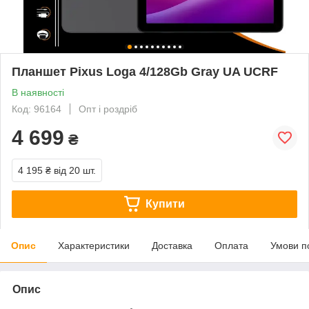
Планшет Pixus Loga 4/128Gb Gray UA UCRF
В наявності
Код: 96164
Опт і роздріб
4 699
₴
4 195 ₴
від 20 шт.
Купити
Опис
Характеристики
Доставка
Оплата
Умови п
Опис