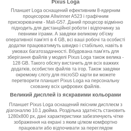
Pixus Loga
Планшет Loga оснащений ефективним 8-ядерним
процесором Allwinner A523 і графічним
прискорювачем - Mali-G57. Даний процесор відмінно
підходить для дистанційної роботи і відпочинку за
певними іграми. А завдяки великому об'єму
оперативної пам'яті в 4 GB, всі ваші робочі та особисті
додатки працюватимуть швидко і стабільно, навіть в
умовах багатозадачності. Вбудована пам'ять для
зберігання файлів у моделі Pixus Loga також велика -
128 GB. Такого обсягу вистачить для всіх важких
додатків, особистих файлів та ігор. Також завдяки
окремому слоту для microSD карти ви можете
перетворити планшет Pixus Loga на персональну
схованку всіх цифрових файлів.
Великий дисплей із яскравими кольорами
Планшет Pixus Loga оснащений якісним дисплеєм з
діагоналлю 10.1 дюйма. Роздільна здатність становить
1280х800 px, дані характеристики забезпечують чітке
зображення на екрані з яким цілком комфортно
працювати або відпочивати за переглядом