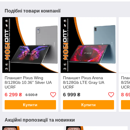
Подібні товари компанії
Планшет Pixus Wing
Планшет Pixus Arena
План
8/128Gb 10.36" Silver UA
8/128Gb LTE Gray UA
8/25
UCRF
UCRF
UCR
6 299
6 999
8 6
₴
₴
6 599 ₴
Купити
Купити
Акційні пропозиції та новинки
–20%
–12%