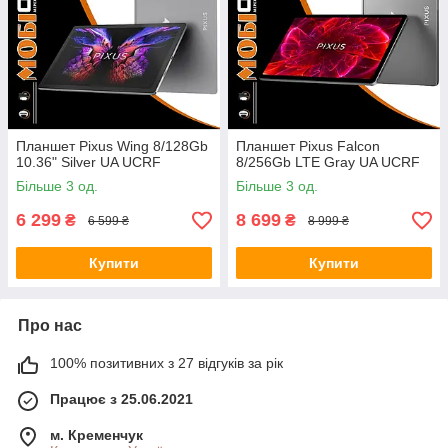
Планшет Pixus Wing 8/128Gb
Планшет Pixus Falcon
10.36" Silver UA UCRF
8/256Gb LTE Gray UA UCRF
Більше 3 од.
Більше 3 од.
6 299
8 699
₴
₴
6 599 ₴
8 999 ₴
Купити
Купити
Про нас
100% позитивних з 27 відгуків за рік
Працює з 25.06.2021
м. Кременчук