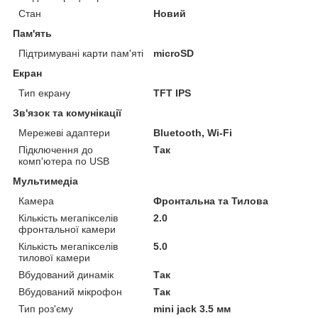
Стан
Новий
Пам'ять
Підтримувані карти пам'яті
microSD
Екран
Тип екрану
TFT IPS
Зв'язок та комунікації
Мережеві адаптери
Bluetooth, Wi-Fi
Підключення до
Так
комп'ютера по USB
Мультимедіа
Камера
Фронтальна та Тилова
Кількість мегапікселів
2.0
фронтальної камери
Кількість мегапікселів
5.0
тилової камери
Вбудований динамік
Так
Вбудований мікрофон
Так
Тип роз'єму
mini jack 3.5 мм