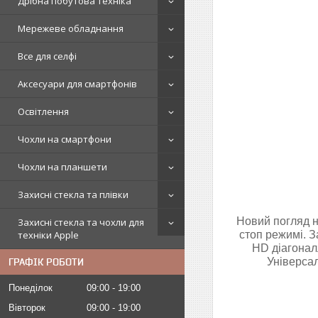
Дрібна побутова техніка
Мережеве обладнання
Все для селфі
Аксесуари для смартфонів
Освітлення
Чохли на смартфони
Чохли на планшети
Захисні стекла та плівки
Новий погляд н
Захисні стекла та чохли для
техніки Apple
стоп режимі. З
HD діагоналл
Універса
ГРАФІК РОБОТИ
Понеділок
09:00
19:00
Вівторок
09:00
19:00