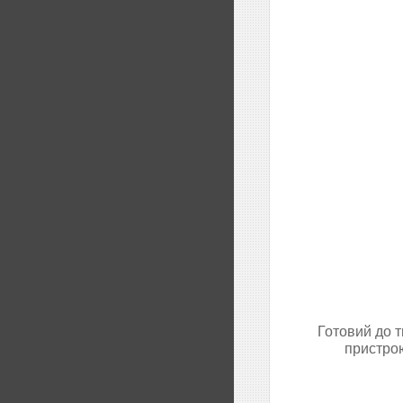
Готовий до т
пристрою