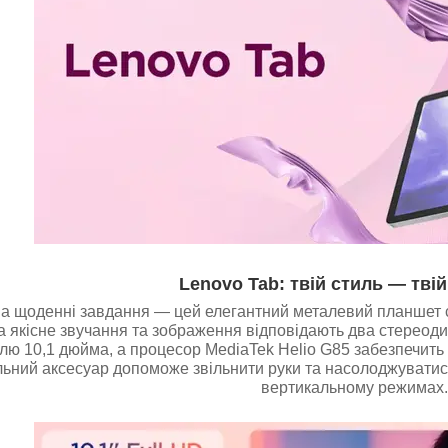
Lenovo Tab: твій стиль — тві
а щоденні завдання — цей елегантний металевий планшет ст
а якісне звучання та зображення відповідають два стереодин
ю 10,1 дюйма, а процесор MediaTek Helio G85 забезпечить п
льний аксесуар допоможе звільнити руки та насолоджуватис
вертикальному режимах.