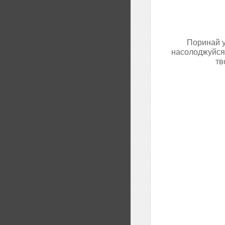
Поринай у
насолоджуйся 
тв