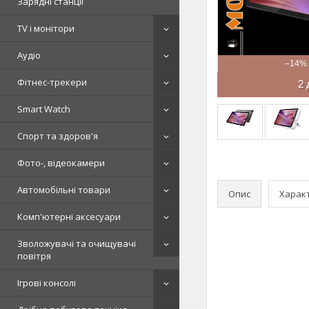
Зарядні станції
TV і монітори
Аудіо
–14%
Фітнес-трекери
2 
Smart Watch
Спорт та здоров'я
Фото-, відеокамери
Автомобільні товари
Опис
Харак
Комп'ютерні аксесуари
Зволожувачі та очищувачі
повітря
Ігрові консолі