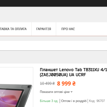
ТАВКА ТА ОПЛАТА
ГАРАНТІЯ
ПРО НАС
Планшет Lenovo Tab TB311XU 4/1
(ZAEJ0050UA) UA UCRF
8 999 ₴
10 499 ₴
Показати оптові ціни
Більше 3 од.
Оптом і в роздріб
Код:
96707