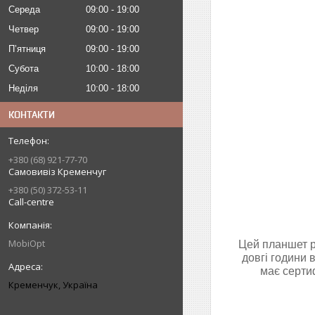
Середа
09:00
19:00
Четвер
09:00
19:00
Пʼятниця
09:00
19:00
Субота
10:00
18:00
Неділя
10:00
18:00
КОНТАКТИ
+380 (68) 921-77-70
Самовивіз Кременчуг
+380 (50) 372-53-11
Call-centre
MobiOpt
Цей планшет р
довгі години 
має серти
Кременчук, Україна