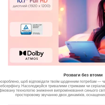
Розваги без втоми
озроблено, щоб відповідати твоїм щоденним потребам — чи
вебсерфінгу. Насолоджуйся тривалими стримами чи серіалам
фіковану технологію зниження випромінювання синього світ
просторовому звучанню двох динаміків, оснащених