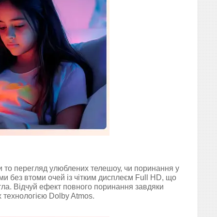
 то перегляд улюблених телешоу, чи поринання у
и без втоми очей із чітким дисплеєм Full HD, що
ла. Відчуй ефект повного поринання завдяки
 технологією Dolby Atmos.