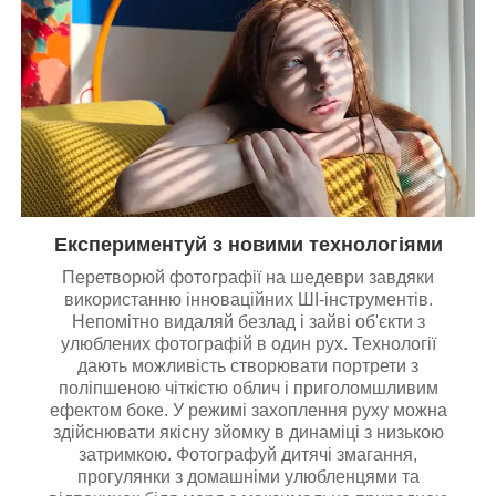
Експериментуй з новими технологіями
Перетворюй фотографії на шедеври завдяки
використанню інноваційних ШІ-інструментів.
Непомітно видаляй безлад і зайві об'єкти з
улюблених фотографій в один рух. Технології
дають можливість створювати портрети з
поліпшеною чіткістю облич і приголомшливим
ефектом боке. У режимі захоплення руху можна
здійснювати якісну зйомку в динаміці з низькою
затримкою. Фотографуй дитячі змагання,
прогулянки з домашніми улюбленцями та