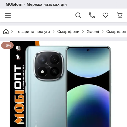
МОБІопт - Мережа низьких цін
Товари та послуги
Смартфони
Xiaomi
Смартфон X
–6%