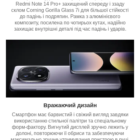
Redmi Note 14 Pro+ захищений спереду і ззаду
склом Corning Gorilla Glass 7i для більшої стійкості
до падінь і подряпин. Рамка з алюмінієвого
композиту, посилена по чотирьох кутах, надійно
захищає внутрішні деталі під час падінь і ударів.
Вражаючий дизайн
Смартфон має барвистий і свіжий вигляд завдяки
використанню стильної палітри та спеціальному
форм-фактору. Вигнутий дисплей зручно лежить у
долоні, повторюючи її обриси та забезпечуючи
максимально зручне утримування пристрою в руці.