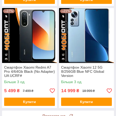
–27%
–21%
Смартфон Xiaomi Redmi A7
Смартфон Xiaomi 12 5G
Pro 4/64Gb Black (No Adapter)
8/256GB Blue NFC Global
UA UCRF#
Version
Більше 3 од.
Більше 3 од.
5 499
14 999
₴
₴
7 499 ₴
18 999 ₴
Купити
Купити
Показати ще