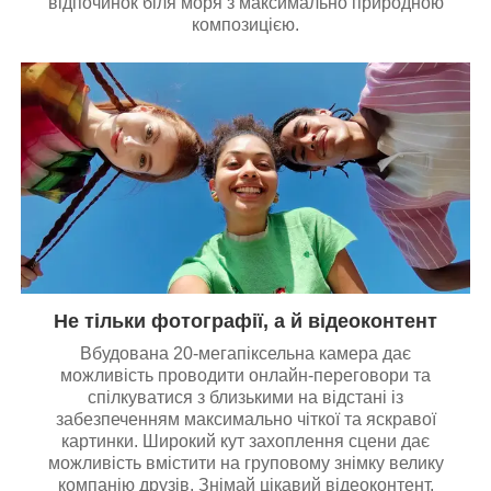
відпочинок біля моря з максимально природною
композицією.
Не тільки фотографії, а й відеоконтент
Вбудована 20-мегапіксельна камера дає
можливість проводити онлайн-переговори та
спілкуватися з близькими на відстані із
забезпеченням максимально чіткої та яскравої
картинки. Широкий кут захоплення сцени дає
можливість вмістити на груповому знімку велику
компанію друзів. Знімай цікавий відеоконтент,