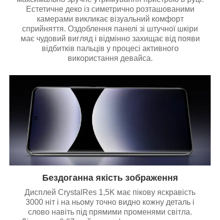
Естетичне деко із симетрично розташованими
камерами викликає візуальний комфорт
сприйняття. Оздоблення панелі зі штучної шкіри
має чудовий вигляд і відмінно захищає від появи
відбитків пальців у процесі активного
використання девайса.
Бездоганна якість зображення
Дисплей CrystalRes 1,5K має пікову яскравість
3000 ніт і на ньому точно видно кожну деталь і
слово навіть під прямими променями світла.