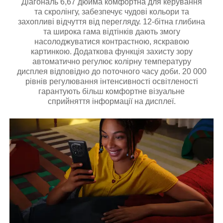
Діагональ 6,67 дюйма комфортна для керування
та скролінгу, забезпечує чудові кольори та
захопливі відчуття від перегляду. 12-бітна глибина
та широка гама відтінків дають змогу
насолоджуватися контрастною, яскравою
картинкою. Додаткова функція захисту зору
автоматично регулює колірну температуру
дисплея відповідно до поточного часу доби. 20 000
рівнів регулювання інтенсивності освітленості
гарантують більш комфортне візуальне
сприйняття інформації на дисплеї.