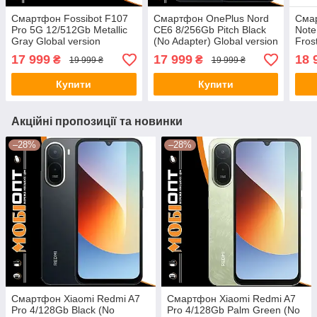
Смартфон Fossibot F107
Смартфон OnePlus Nord
Сма
Pro 5G 12/512Gb Metallic
CE6 8/256Gb Pitch Black
Note
Gray Global version
(No Adapter) Global version
Fros
Glob
17 999
17 999
18 
₴
₴
19 999 ₴
19 999 ₴
Купити
Купити
Акційні пропозиції та новинки
–28%
–28%
Смартфон Xiaomi Redmi A7
Смартфон Xiaomi Redmi A7
Pro 4/128Gb Black (No
Pro 4/128Gb Palm Green (No