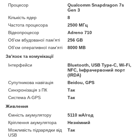
Процесор
Qualcomm Snapdragon 7s
Gen 3
Кількість ядер
8
Частота процесора
2500 МГц
Відеопроцесор
Adreno 710
Об'єм вбудованої пам'яті
256 GB
Об'єм оперативної пам'яті
8000 MB
Зв'язок та комунікації
Інтерфейси
Bluetooth, USB Type-C, Wi-Fi,
NFC, Інфрачервоний порт
(IRDA)
Супутникова навігація
Beidou, GPS
Синхронізація з ПК
Так
Система A-GPS
Так
Живлення
Ємність акумулятору
5110 мА/год
Кріплення акумулятора
Незнімний
Можливість підзарядки від
Так
USB