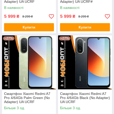
Adapter) UA UCRF
Adapter) UA UCRF#
В наявності
В наявності
5 999
5 999
₴
₴
8 299 ₴
8 299 ₴
Купити
Купити
–27%
–27%
Смартфон Xiaomi Redmi A7
Смартфон Xiaomi Redmi A7
Pro 4/64Gb Palm Green (No
Pro 4/64Gb Black (No Adapter)
Adapter) UA UCRF
UA UCRF
Більше 3 од.
Більше 3 од.