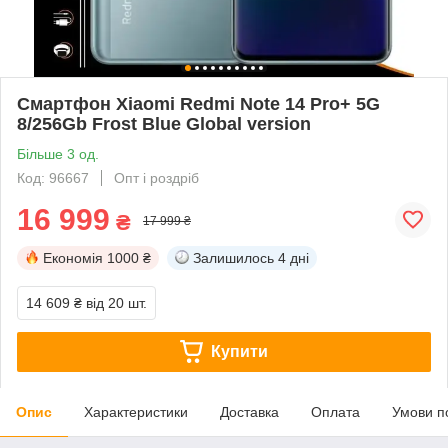
Смартфон Xiaomi Redmi Note 14 Pro+ 5G
8/256Gb Frost Blue Global version
Більше 3 од.
Код: 96667
Опт і роздріб
16 999
₴
17 999 ₴
Економія
1000 ₴
Залишилось
4 дні
14 609 ₴
від 20 шт.
Купити
Опис
Характеристики
Доставка
Оплата
Умови п