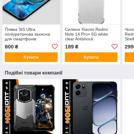
Плівка StS Ultra
Силікон Xiaomi Redmi
Чохо
поліуретанова захисна
Note 14 Pro+ 5G white
Redm
для смартфонів
clear Antishock
Shel
800
189
299
₴
₴
Купити
Купити
Подібні товари компанії