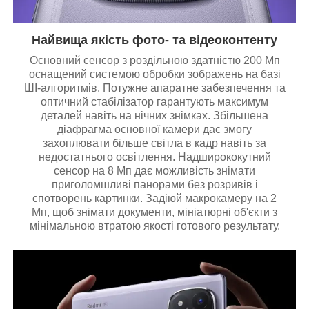
Найвища якість фото- та відеоконтенту
Основний сенсор з роздільною здатністю 200 Мп
оснащений системою обробки зображень на базі
ШІ-алгоритмів. Потужне апаратне забезпечення та
оптичний стабілізатор гарантують максимум
деталей навіть на нічних знімках. Збільшена
діафрагма основної камери дає змогу
захоплювати більше світла в кадр навіть за
недостатнього освітлення. Надширококутний
сенсор на 8 Мп дає можливість знімати
приголомшливі панорами без розривів і
спотворень картинки. Задіюй макрокамеру на 2
Мп, щоб знімати документи, мініатюрні об'єкти з
мінімальною втратою якості готового результату.