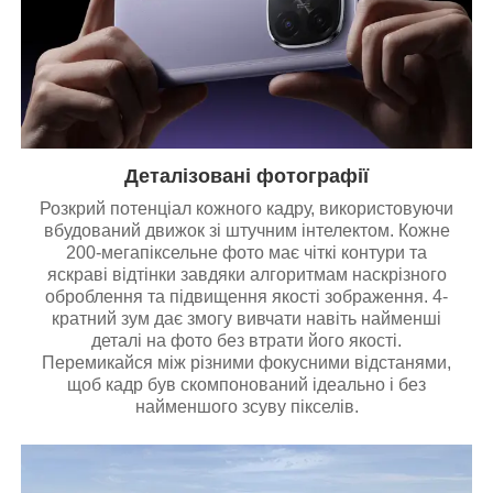
Деталізовані фотографії
Розкрий потенціал кожного кадру, використовуючи
вбудований движок зі штучним інтелектом. Кожне
200-мегапіксельне фото має чіткі контури та
яскраві відтінки завдяки алгоритмам наскрізного
оброблення та підвищення якості зображення. 4-
кратний зум дає змогу вивчати навіть найменші
деталі на фото без втрати його якості.
Перемикайся між різними фокусними відстанями,
щоб кадр був скомпонований ідеально і без
найменшого зсуву пікселів.