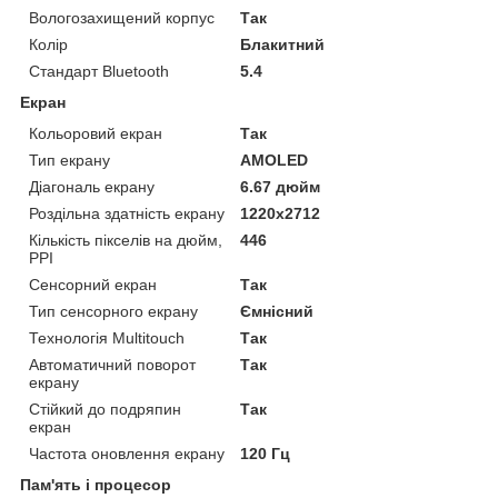
Вологозахищений корпус
Так
Колір
Блакитний
Стандарт Bluetooth
5.4
Екран
Кольоровий екран
Так
Тип екрану
AMOLED
Діагональ екрану
6.67 дюйм
Роздільна здатність екрану
1220x2712
Кількість пікселів на дюйм,
446
PPI
Сенсорний екран
Так
Тип сенсорного екрану
Ємнісний
Технологія Multitouch
Так
Автоматичний поворот
Так
екрану
Стійкий до подряпин
Так
екран
Частота оновлення екрану
120 Гц
Пам'ять і процесор