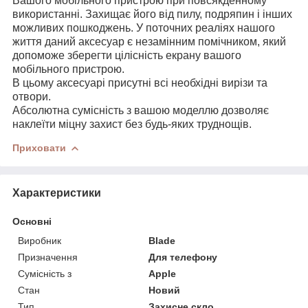
Вашого мобільного пристрою при повсякденному
використанні. Захищає його від пилу, подряпин і інших
можливих пошкоджень. У поточних реаліях нашого
життя даний аксесуар є незамінним помічником, який
допоможе зберегти цілісність екрану вашого
мобільного пристрою.
В цьому аксесуарі присутні всі необхідні вирізи та
отвори.
Абсолютна сумісність з вашою моделлю дозволяє
наклеїти міцну захист без будь-яких труднощів.
Приховати
Характеристики
Основні
Виробник
Blade
Призначення
Для телефону
Сумісність з
Apple
Стан
Новий
Тип
Захисне скло