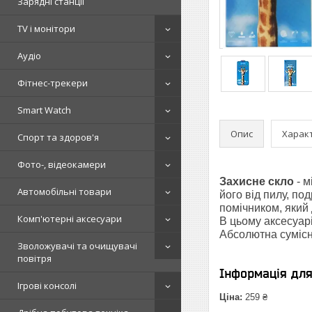
Зарядні станції
TV і монітори
Аудіо
Фітнес-трекери
Smart Watch
Опис
Харак
Спорт та здоров'я
Фото-, відеокамери
Захисне скло
- 
Автомобільні товари
його від пилу, п
помічником, який
Комп'ютерні аксесуари
В цьому аксесуарі
Абсолютна сумісн
Зволожувачі та очищувачі
повітря
Інформація дл
Ігрові консолі
Ціна:
259 ₴