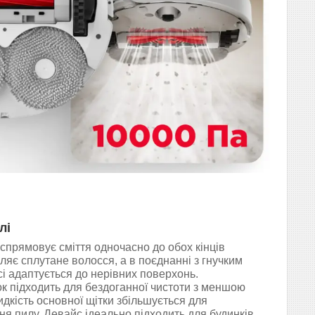
лі
спрямовує сміття одночасно до обох кінців
ляє сплутане волосся, а в поєднанні з гнучким
і адаптується до нерівних поверхонь.
к підходить для бездоганної чистоти з меншою
идкість основної щітки збільшується для
я пилу. Девайс ідеально підходить для будинків