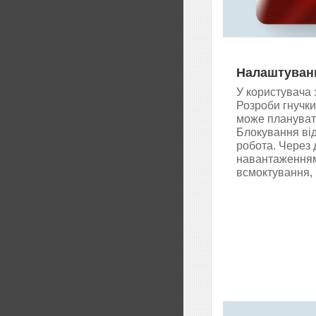
Налаштуванн
У користувача 
Розроби гнучки
може плануват
Блокування від
робота. Через 
навантаженням
всмоктування,