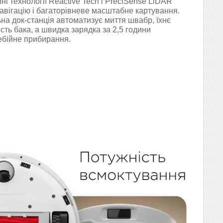
ні технології Reactive Tech і PreciSense LiDAR
авігацію і багаторівневе масштабне картування.
на док-станція автоматизує миття швабр, їхнє
сть бака, а швидка зарядка за 2,5 години
ебійне прибирання.