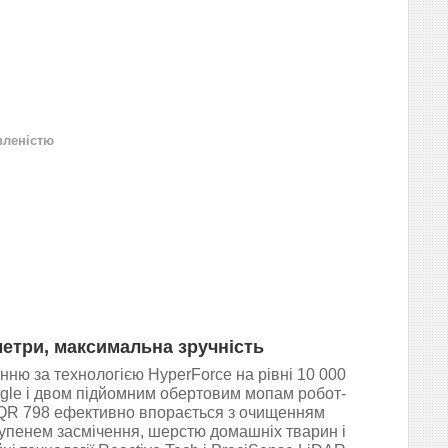
вленістю
етри, максимальна зручність
ню за технологією HyperForce на рівні 10 000
ngle і двом підйомним обертовим мопам робот-
QR 798 ефективно впорається з очищенням
тупенем засмічення, шерстю домашніх тварин і