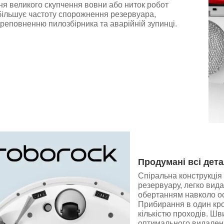
ня великого скупчення вовни або ниток робот
більшує частоту спорожнення резервуара,
реповненню пилозбірника та аварійній зупинці.
Продумані всі дета
Спіральна конструкція 
резервуару, легко вида
обертанням навколо ос
Прибирання в один кро
кількістю проходів. Шв
оптимального видаленн