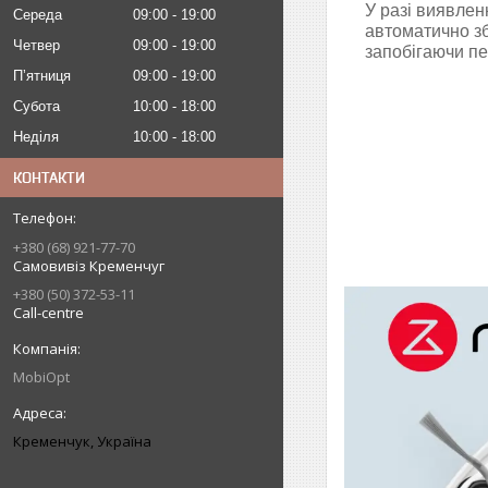
У разі виявлен
Середа
09:00
19:00
автоматично з
Четвер
09:00
19:00
запобігаючи пе
Пʼятниця
09:00
19:00
Субота
10:00
18:00
Неділя
10:00
18:00
КОНТАКТИ
+380 (68) 921-77-70
Самовивіз Кременчуг
+380 (50) 372-53-11
Call-centre
MobiOpt
Кременчук, Україна