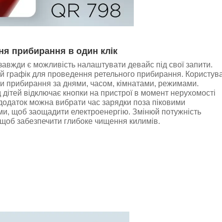
я прибирання в один клік
завжди є можливість налаштувати девайс під свої запити.
й графік для проведення ретельного прибирання. Користув
и прибирання за днями, часом, кімнатами, режимами.
 дітей відключає кнопки на пристрої в момент нерухомості
додаток можна вибрати час зарядки поза піковими
и, щоб заощадити електроенергію. Змінюй потужність
 щоб забезпечити глибоке чищення килимів.