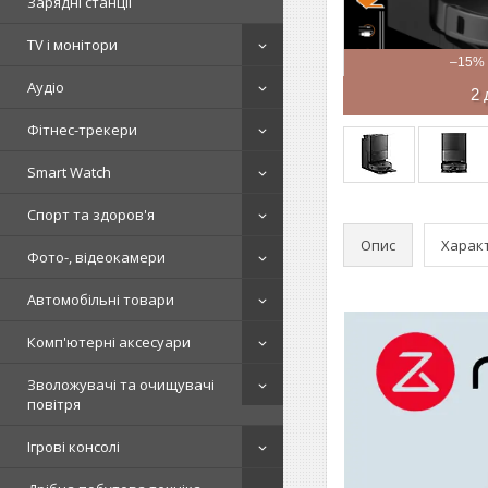
Зарядні станції
TV і монітори
–15%
Аудіо
2 
Фітнес-трекери
Smart Watch
Спорт та здоров'я
Опис
Харак
Фото-, відеокамери
Автомобільні товари
Комп'ютерні аксесуари
Зволожувачі та очищувачі
повітря
Ігрові консолі