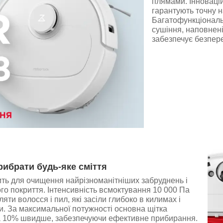
плямами. Інновацій
гарантують точну н
Багатофункціональ
сушіння, наповнені
забезпечує безпер
рибрати будь-яке сміття
ть для очищення найрізноманітніших забруднень і
ого покриття. Інтенсивність всмоктування 10 000 Па
яти волосся і пил, які засіли глибоко в килимах і
и. За максимальної потужності основна щітка
а 10% швидше, забезпечуючи ефективне прибирання.