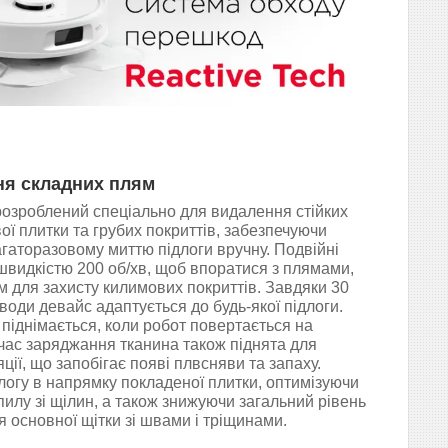
ня складних плям
озроблений спеціально для видалення стійких
ої плитки та грубих покриттів, забезпечуючи
агаторазовому миттю підлоги вручну. Подвійні
швидкістю 200 об/хв, щоб впоратися з плямами,
м для захисту килимових покриттів. Завдяки 30
води девайс адаптується до будь-якої підлоги.
іднімається, коли робот повертається на
 час заряджання тканина також піднята для
ії, що запобігає появі плвсняви та запаху.
логу в напрямку покладеної плитки, оптимізуючи
пилу зі щілин, а також знижуючи загальний рівень
я основної щітки зі швами і тріщинами.