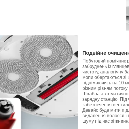
Подвійне очищен
Побутовий помічник р
забруднень із глянцев
чистоту, аналогічну б
мопи обертаються зі 
піднімаючись на 10 м
різним рівням потоку 
Швабра автоматично п
зарядну станцію. Під
забезпечення вентиляц
Девайс буде мити під
видалення волосся і 
шуму під час зіткненн