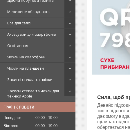
Дрібна побутова техніка
Мережеве обладнання
Все для селфі
Аксесуари для смартфонів
Освітлення
Чохли на смартфони
Чохли на планшети
Захисні стекла та плівки
Захисні стекла та чохли для
техніки Apple
Сила, щоб п
Девайс підходи
ГРАФІК РОБОТИ
типів підлогов
дає змогу видал
Понеділок
09:00
19:00
щілинах підлог
Вівторок
09:00
19:00
обертається н