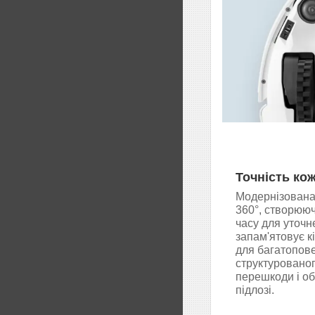
Точність ко
Модернізована 
360°, створююч
часу для уточн
запам'ятовує кі
для багатопов
структурованог
перешкоди і об
підлозі.