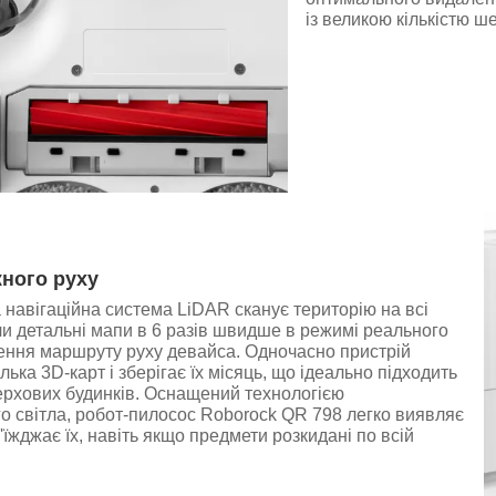
із великою кількістю ш
жного руху
навігаційна система LiDAR сканує територію на всі
и детальні мапи в 6 разів швидше в режимі реального
ення маршруту руху девайса. Одночасно пристрій
лька 3D-карт і зберігає їх місяць, що ідеально підходить
ерхових будинків. Оснащений технологією
о світла, робот-пилосос Roborock QR 798 легко виявляє
'їжджає їх, навіть якщо предмети розкидані по всій