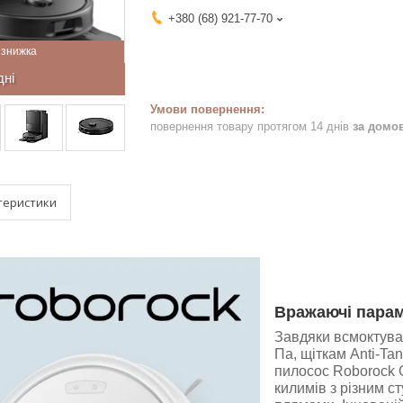
+380 (68) 921-77-70
дні
повернення товару протягом 14 днів
за домо
теристики
Вражаючі парам
Завдяки всмоктуван
Па, щіткам Anti-Ta
пилосос Roborock 
килимів з різним с