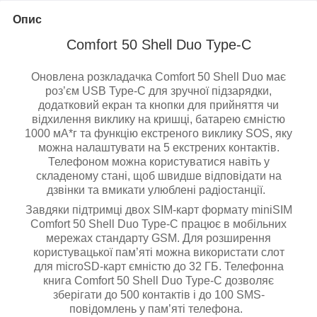
Опис
Comfort 50 Shell Duo Type-C
Оновлена розкладачка Comfort 50 Shell Duo має
роз’єм USB Type-C для зручної підзарядки,
додатковий екран та кнопки для прийняття чи
відхилення виклику на кришці, батарею ємністю
1000 мА*г та функцію екстреного виклику SOS, яку
можна налаштувати на 5 екстрених контактів.
Телефоном можна користуватися навіть у
складеному стані, щоб швидше відповідати на
дзвінки та вмикати улюблені радіостанції.
Завдяки підтримці двох SIM-карт формату miniSIM
Comfort 50 Shell Duo Type-C працює в мобільних
мережах стандарту GSM. Для розширення
користувацької пам’яті можна використати слот
для microSD-карт ємністю до 32 ГБ. Телефонна
книга Comfort 50 Shell Duo Type-C дозволяє
зберігати до 500 контактів і до 100 SMS-
повідомлень у пам’яті телефона.