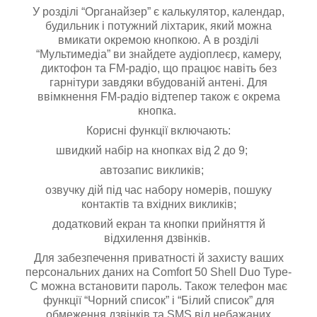
У розділі “Органайзер” є калькулятор, календар,
будильник і потужний ліхтарик, який можна
вмикати окремою кнопкою. А в розділі
“Мультимедіа” ви знайдете аудіоплеєр, камеру,
диктофон та FM-радіо, що працює навіть без
гарнітури завдяки вбудованій антені. Для
ввімкнення FM-радіо відтепер також є окрема
кнопка.
Корисні функції включають:
швидкий набір на кнопках від 2 до 9;
автозапис викликів;
озвучку дій під час набору номерів, пошуку
контактів та вхідних викликів;
додатковий екран та кнопки прийняття й
відхилення дзвінків.
Для забезпечення приватності й захисту ваших
персональних даних на Comfort 50 Shell Duo Type-
C можна встановити пароль. Також телефон має
функції “Чорний список” і “Білий список” для
обмеження дзвінків та SMS від небажаних