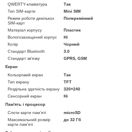
QWERTY-клавіатура
Так
Тип SIM-карти
Mini SIM
Режим роботи декількох
Поперемінний
SIM-карт
Матеріал корпусу
Пластик
Вологозахищений корпус
Ні
Колір
Чорний
Стандарт Bluetooth
3.0
Стандарт зв'язку
GPRS, GSM
Екран
Кольоровий екран
Так
Тип екрану
TFT
Роздільна здатність екрану
320×240
Сенсорний екран
Ні
Пам'ять і процесор
Слоти карти пам'яті
microSD
Максимальний розмір
до 32 Гб
карти пам'яті