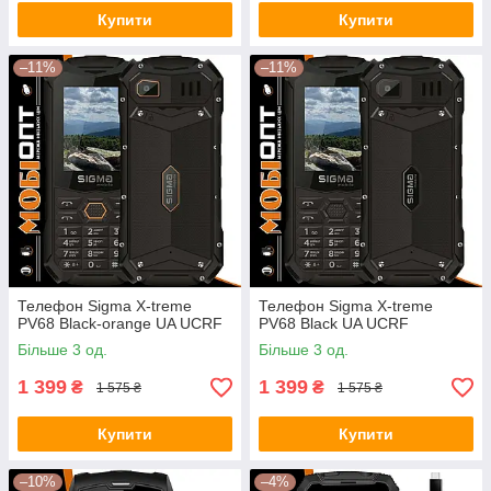
Купити
Купити
–11%
–11%
Телефон Sigma X-treme
Телефон Sigma X-treme
PV68 Black-orange UA UCRF
PV68 Black UA UCRF
Більше 3 од.
Більше 3 од.
1 399
1 399
₴
₴
1 575 ₴
1 575 ₴
Купити
Купити
–10%
–4%