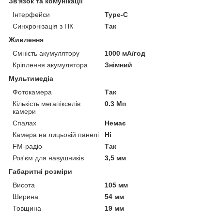
Зв'язок та комунікації
Інтерфейси
Type-C
Синхронізація з ПК
Так
Живлення
Ємність акумулятору
1000 мА/год
Кріплення акумулятора
Знімний
Мультимедіа
Фотокамера
Так
Кількість мегапікселів
0.3 Мп
камери
Спалах
Немає
Камера на лицьовій панелі
Ні
FM-радіо
Так
Роз'єм для навушників
3,5 мм
Габаритні розміри
Висота
105 мм
Ширина
54 мм
Товщина
19 мм