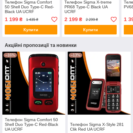
Телефон Sigma Comfort
Телефон Sigma X-treme
Теле
50 Shell Duo Type-C Red-
PR68 Type-C Black UA
PV68
Black UA UCRF
UCRF
1 199
2 199
1 3
₴
₴
1 435 ₴
2 299 ₴
Купити
Купити
Акційні пропозиції та новинки
–16%
–13%
Телефон Sigma Comfort 50
Shell Duo Type-C Red-Black
Телефон Sigma X-Style 281
UA UCRF
Clik Red UA UCRF