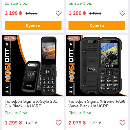
Більше 3 од.
Більше 3 од.
1 199
1 299
₴
₴
1 435 ₴
1 499 ₴
Купити
Купити
–13%
–13%
Телефон Sigma X-Style 281
Телефон Sigma X-treme PA68
Clik Black UA UCRF
Wave Black UA UCRF
Більше 3 од.
Більше 3 од.
1 299
2 079
₴
₴
1 499 ₴
2 399 ₴