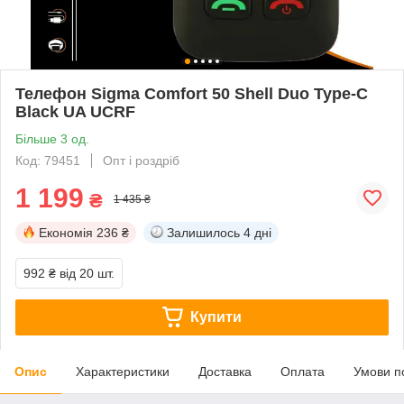
Телефон Sigma Comfort 50 Shell Duo Type-С
Black UA UCRF
Більше 3 од.
Код: 79451
Опт і роздріб
1 199
₴
1 435 ₴
Економія
236 ₴
Залишилось
4 дні
992 ₴
від 20 шт.
Купити
Опис
Характеристики
Доставка
Оплата
Умови п