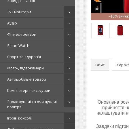
Зарядні станції
TV і монітори
–16%
Аудіо
Фітнес-трекери
Smart Watch
Спорт та здоров'я
Опис
Харак
Фото-, відеокамери
Автомобільні товари
Комп'ютерні аксесуари
Зволожувачі та очищувачі
Оновлена розк
повітря
прийняття ч
налаштувати на
Ігрові консолі
Завдяки підтри