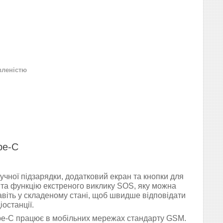
вленістю
pe-C
учної підзарядки, додатковий екран та кнопки для
 та функцію екстреного виклику SOS, яку можна
віть у складеному стані, щоб швидше відповідати
іостанції.
ype-C працює в мобільних мережах стандарту GSM.