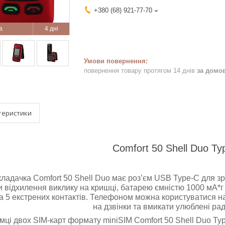
+380 (68) 921-77-70
4 дні
повернення товару протягом 14 днів
за домо
теристики
Comfort 50 Shell Duo Ty
ладачка Comfort 50 Shell Duo має роз’єм USB Type-C для зр
и відхилення виклику на кришці, батарею ємністю 1000 мА*г
 5 екстрених контактів. Телефоном можна користуватися на
на дзвінки та вмикати улюблені рад
мці двох SIM-карт формату miniSIM Comfort 50 Shell Duo T