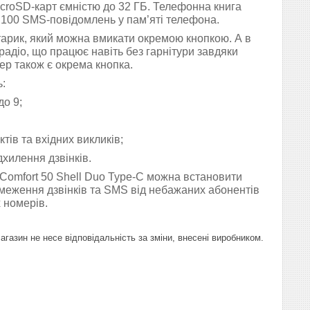
croSD-карт ємністю до 32 ГБ. Телефонна книга
до 100 SMS-повідомлень у пам’яті телефона.
хтарик, який можна вмикати окремою кнопкою. А в
радіо, що працює навіть без гарнітури завдяки
пер також є окрема кнопка.
ь:
2 до 9;
тів та вхідних викликів;
дхилення дзвінків.
Comfort 50 Shell Duo Type-C можна встановити
бмеження дзвінків та SMS від небажаних абонентів
х номерів.
газин не несе відповідальність за зміни, внесені виробником.