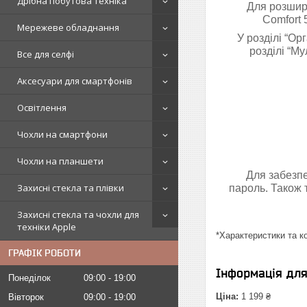
Дрібна побутова техніка
Для розшире
Comfort 
Мережеве обладнання
У розділі “Ор
розділі “М
Все для селфі
Аксесуари для смартфонів
Освітлення
Чохли на смартфони
Чохли на планшети
Для забезпе
Захисні стекла та плівки
пароль. Також 
Захисні стекла та чохли для
техніки Apple
*Характеристики та к
ГРАФІК РОБОТИ
Інформація дл
Понеділок
09:00
19:00
Ціна:
1 199 ₴
Вівторок
09:00
19:00