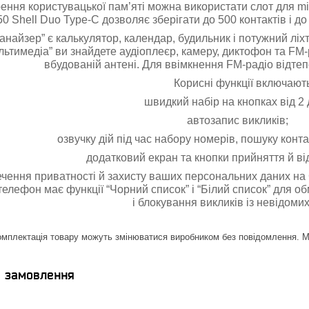
ння користувацької пам’яті можна використати слот для mi
50 Shell Duo Type-C дозволяє зберігати до 500 контактів і 
ганайзер” є калькулятор, календар, будильник і потужний лі
ультимедіа” ви знайдете аудіоплеєр, камеру, диктофон та FM-
вбудованій антені. Для ввімкнення FM-радіо відте
Корисні функції включают
швидкий набір на кнопках від 
автозапис викликів;
озвучку дій під час набору номерів, пошуку контак
додатковий екран та кнопки прийняття й ві
чення приватності й захисту ваших персональних даних на 
телефон має функції “Чорний список” і “Білий список” для о
і блокування викликів із невідоми
омплектація товару можуть змінюватися виробником без повідомлення. Ма
я замовлення