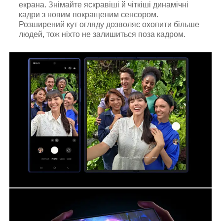
екрана. Знімайте яскравіші й чіткіші динамічні
кадри з новим покращеним сенсором.
Розширений кут огляду дозволяє охопити більше
людей, тож ніхто не залишиться поза кадром.