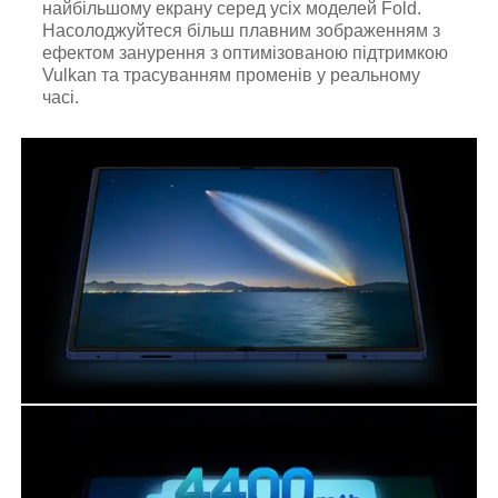
найбільшому екрану серед усіх моделей Fold.
Насолоджуйтеся більш плавним зображенням з
ефектом занурення з оптимізованою підтримкою
Vulkan та трасуванням променів у реальному
часі.