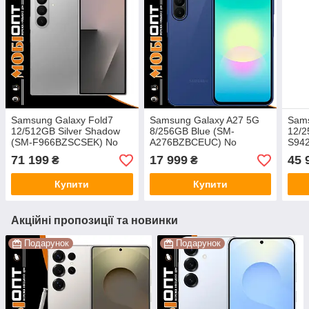
Samsung Galaxy Fold7
Samsung Galaxy A27 5G
Sams
12/512GB Silver Shadow
8/256GB Blue (SM-
12/2
(SM-F966BZSCSEK) No
A276BZBCEUC) No
S942
Adapter UA UCRF
Adapter UA UCRF
UCR
71 199
17 999
45 
₴
₴
Купити
Купити
Акційні пропозиції та новинки
Подарунок
Подарунок