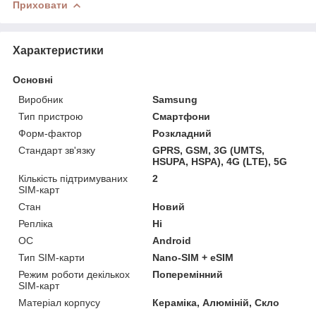
Приховати
Характеристики
Основні
Виробник
Samsung
Тип пристрою
Смартфони
Форм-фактор
Розкладний
Стандарт зв'язку
GPRS, GSM, 3G (UMTS,
HSUPA, HSPA), 4G (LTE), 5G
Кількість підтримуваних
2
SIM-карт
Стан
Новий
Репліка
Ні
ОС
Android
Тип SIM-карти
Nano-SIM + eSIM
Режим роботи декількох
Поперемінний
SIM-карт
Матеріал корпусу
Кераміка, Алюміній, Скло