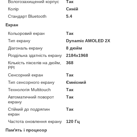
Вологозахищений корпус
Так
Колір
Синій
Стандарт Bluetooth
5.4
Екран
Кольоровий екран
Так
Тип екрану
Dynamic AMOLED 2Х
Діагональ екрану
8 дюйм
Роздільна здатність екрану
2184x1968
Кількість пікселів на дюйм,
368
PPI
Сенсорний екран
Так
Тип сенсорного екрану
Ємнісний
Технологія Multitouch
Так
Автоматичний поворот
Так
екрану
Стійкий до подряпин
Так
екран
Частота оновлення екрану
120 Гц
Пам'ять і процесор