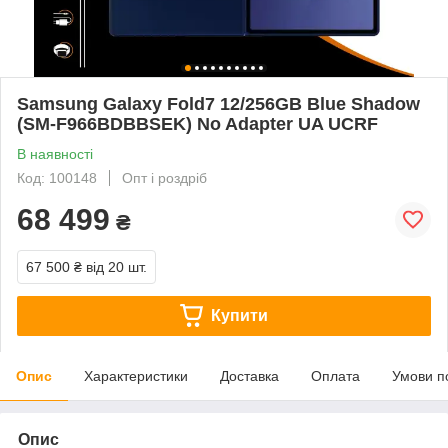
Samsung Galaxy Fold7 12/256GB Blue Shadow
(SM-F966BDBBSEK) No Adapter UA UCRF
В наявності
Код: 100148
Опт і роздріб
68 499
₴
67 500 ₴
від 20 шт.
Купити
Опис
Характеристики
Доставка
Оплата
Умови п
Опис