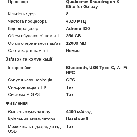
Процесор
Qualcomm Snapdragon 8
Elite for Galaxy
Кількість ядер
8
Частота процесора
4320 МГц
Відеопроцесор
Adreno 830
Об'єм вбудованої пам'яті
256 GB
Об'єм оперативної пам'яті
12000 MB
Слоти карти пам'яті
Немає
Зв'язок та комунікації
Інтерфейси
Bluetooth, USB Type-C, Wi-Fi,
NFC
Супутникова навігація
GPS
Синхронізація з ПК
Так
Система A-GPS
Так
Живлення
Ємність акумулятору
4400 мА/год
Кріплення акумулятора
Незнімний
Можливість підзарядки від
Так
USB