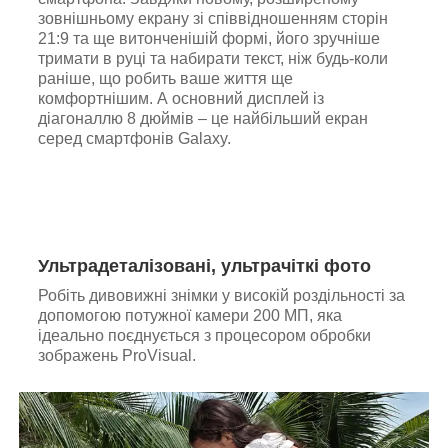
зовнішньому екрану зі співвідношенням сторін
21:9 та ще витонченішій формі, його зручніше
тримати в руці та набирати текст, ніж будь-коли
раніше, що робить ваше життя ще
комфортнішим. А основний дисплей із
діагоналлю 8 дюймів – це найбільший екран
серед смартфонів Galaxy.
Ультрадеталізовані, ультрачіткі фото
Робіть дивовижні знімки у високій роздільності за
допомогою потужної камери 200 МП, яка
ідеально поєднується з процесором обробки
зображень ProVisual.