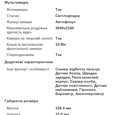
Мультимедіа
Фотокамера
Так
Спалах
Світлодіодна
Функції камери
Автофокус
Максимальна роздільна
3840x2160
здатність відео
Камера на лицьовій панелі
Так
Кількість мегапікселів
10 Мп
фронтальної камери
Стереодинаміки
Так
Додаткові характеристики
Інші функції і особливості
Сканер відбитку пальця,
Датчик Холла, Швидка
зарядка, Пилозахисний
корпус, Сканер особи,
Датчик освітленості, Датчик
наближення, Гіроскоп,
Барометр, Акселлерометр
Габаритні розміри
Висота
158.4 мм
Ширина
72.8 мм