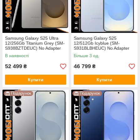
Samsung Galaxy S25 Ultra
Samsung Galaxy S25
12/256Gb Titanium Grey (SM-
12/512Gb Icyblue (SM-
S938BZTDEUC) No Adapter
S931BLBHEUC) No Adapter
UA UCRF
UA UCRF
В наявності
Більше 3 од.
52 499
46 799
₴
₴
Купити
Купити
Подарунок
Подарунок