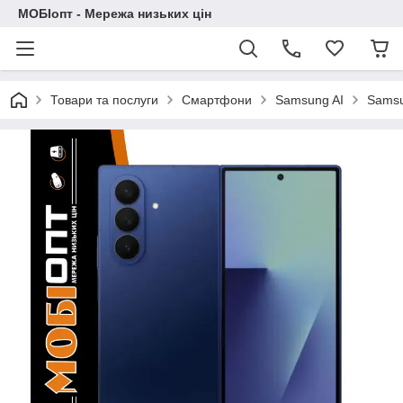
МОБІопт - Мережа низьких цін
Товари та послуги
Смартфони
Samsung AI
Samsu