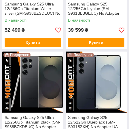
Samsung Galaxy S25 Ultra
Samsung Galaxy S25
12/256Gb Titanium White
12/256Gb Icyblue (SM-
silver (SM-S938BZSDEUC) No
S931BLBGEUC) No Adapter
Adapter UA UCRF
UA UCRF
В наявності
В наявності
52 499
39 599
₴
₴
Купити
Купити
Подарунок
Подарунок
Samsung Galaxy S25 Ultra
Samsung Galaxy S25
12/256Gb Titanium Black (SM-
12/512Gb Blueblack (SM-
S938BZKDEUC) No Adapter
S931BZKH) No Adapter UA