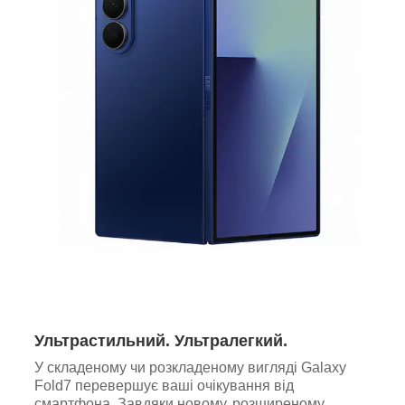
Ультрастильний. Ультралегкий.
У складеному чи розкладеному вигляді Galaxy
Fold7 перевершує ваші очікування від
смартфона. Завдяки новому, розширеному