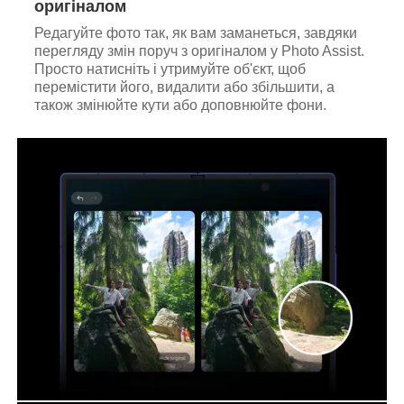
оригіналом
Редагуйте фото так, як вам заманеться, завдяки
перегляду змін поруч з оригіналом у Photo Assist.
Просто натисніть і утримуйте об'єкт, щоб
перемістити його, видалити або збільшити, а
також змінюйте кути або доповнюйте фони.