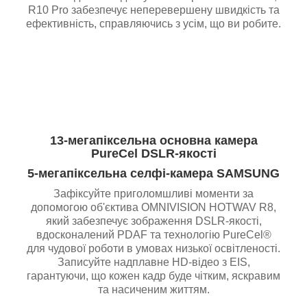
R10 Pro забезпечує неперевершену швидкість та
ефективність, справляючись з усім, що ви робите.
13-мегапіксельна основна камера
PureCel DSLR-якості
5-мегапіксельна селфі-камера SAMSUNG
Зафіксуйте приголомшливі моменти за
допомогою об'єктива OMNIVISION HOTWAV R8,
який забезпечує зображення DSLR-якості,
вдосконалений PDAF та технологію PureCel®
для чудової роботи в умовах низької освітленості.
Записуйте надплавне HD-відео з EIS,
гарантуючи, що кожен кадр буде чітким, яскравим
та насиченим життям.