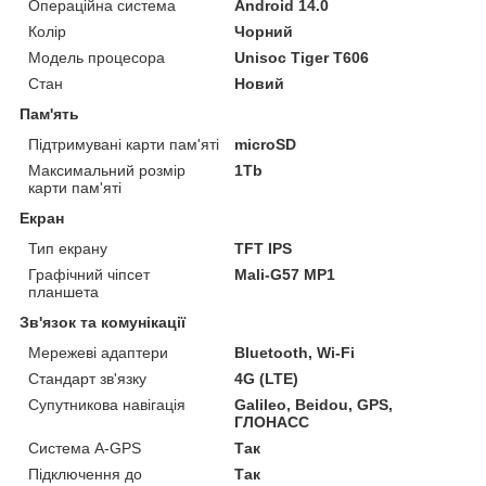
Операційна система
Android 14.0
Колір
Чорний
Модель процесора
Unisoc Tiger T606
Стан
Новий
Пам'ять
Підтримувані карти пам'яті
microSD
Максимальний розмір
1Tb
карти пам'яті
Екран
Тип екрану
TFT IPS
Графічний чіпсет
Mali-G57 MP1
планшета
Зв'язок та комунікації
Мережеві адаптери
Bluetooth, Wi-Fi
Стандарт зв'язку
4G (LTE)
Супутникова навігація
Galileo, Beidou, GPS,
ГЛОНАСС
Система A-GPS
Так
Підключення до
Так