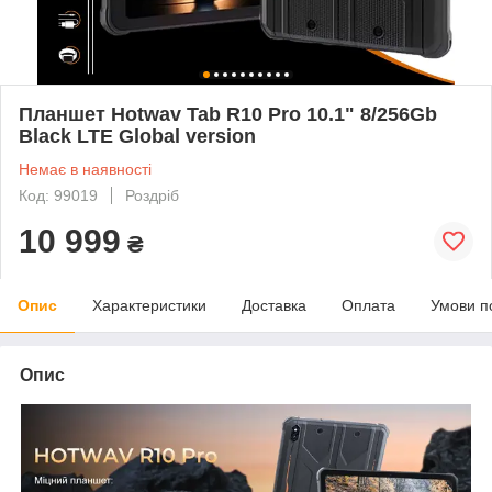
Планшет Hotwav Tab R10 Pro 10.1" 8/256Gb
Black LTE Global version
Немає в наявності
Код: 99019
Роздріб
10 999
₴
Опис
Характеристики
Доставка
Оплата
Умови п
Опис