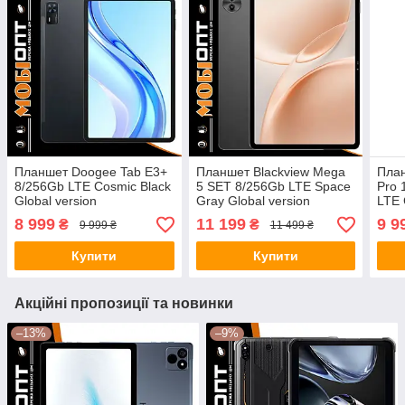
Планшет Doogee Tab E3+
Планшет Blackview Mega
План
8/256Gb LTE Cosmic Black
5 SET 8/256Gb LTE Space
Pro 
Global version
Gray Global version
LTE 
8 999
11 199
9 9
₴
₴
9 999 ₴
11 499 ₴
Купити
Купити
Акційні пропозиції та новинки
–13%
–9%