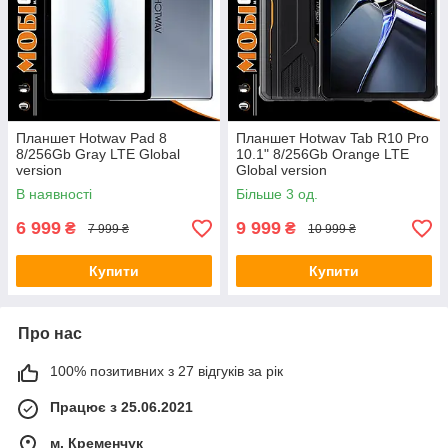
Планшет Hotwav Pad 8
Планшет Hotwav Tab R10 Pro
8/256Gb Gray LTE Global
10.1" 8/256Gb Orange LTE
version
Global version
В наявності
Більше 3 од.
6 999
9 999
₴
₴
7 999 ₴
10 999 ₴
Купити
Купити
Про нас
100% позитивних з 27 відгуків за рік
Працює з 25.06.2021
м. Кременчук