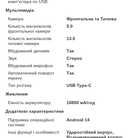
комп'ютера по USB
Мультимедіа
Камера
Фронтальна та Тилова
Кількість мегапікселів
5.0
фронтальної камери
Кількість мегапікселів
13.0
тилової камери
Вбудований динамік
Так
Звук
Стерео
Вбудований мікрофон
Так
Автоматичний поворот
Так
екрану
Тип роз'єму
USB Type-C
Живлення
Ємність акумулятору
10800 мА/год
Додаткові характеристики
Підтримка операційної
Android 14
системи
Інші функції і особливості
Ударостійкий корпус,
Водонепроникний корпус,