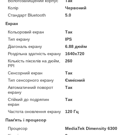
Вологозахищений корпус
Так
Колір
Червоний
Стандарт Bluetooth
5.0
Екран
Кольоровий екран
Так
Тип екрану
IPS
Діагональ екрану
6.88 дюйм
Роздільна здатність екрану
1640x720
Кількість пікселів на дюйм,
260
PPI
Сенсорний екран
Так
Тип сенсорного екрану
Ємнісний
Автоматичний поворот
Так
екрану
Стійкий до подряпин
Так
екран
Частота оновлення екрану
120 Гц
Пам'ять і процесор
Процесор
MediaTek Dimensity 6300