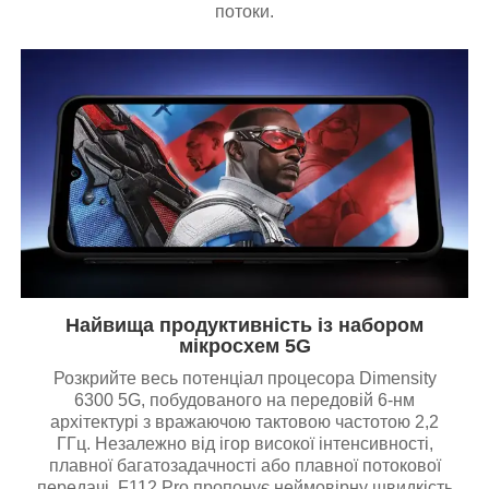
потоки.
Найвища продуктивність із набором
мікросхем 5G
Розкрийте весь потенціал процесора Dimensity
6300 5G, побудованого на передовій 6-нм
архітектурі з вражаючою тактовою частотою 2,2
ГГц. Незалежно від ігор високої інтенсивності,
плавної багатозадачності або плавної потокової
передачі, F112 Pro пропонує неймовірну швидкість