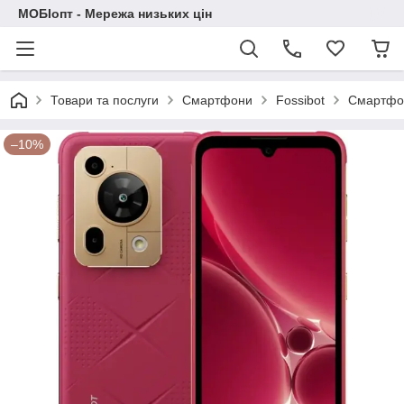
МОБІопт - Мережа низьких цін
Товари та послуги
Смартфони
Fossibot
Смартфон 
–10%