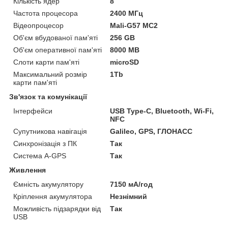
Кількість ядер
8
Частота процесора
2400 МГц
Відеопроцесор
Mali-G57 MC2
Об'єм вбудованої пам'яті
256 GB
Об'єм оперативної пам'яті
8000 MB
Слоти карти пам'яті
microSD
Максимальний розмір
1Tb
карти пам'яті
Зв'язок та комунікації
Інтерфейси
USB Type-C, Bluetooth, Wi-Fi,
NFC
Супутникова навігація
Galileo, GPS, ГЛОНАСС
Синхронізація з ПК
Так
Система A-GPS
Так
Живлення
Ємність акумулятору
7150 мА/год
Кріплення акумулятора
Незнімний
Можливість підзарядки від
Так
USB