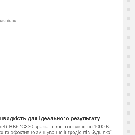
вленістю
 швидкість для ідеального результату
hef+ HB67G830 вражає своєю потужністю 1000 Вт,
е та ефективне змішування інгредієнтів будь-якої