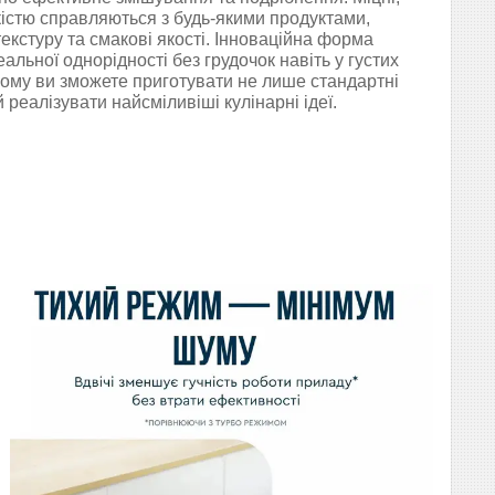
гкістю справляються з будь-якими продуктами,
текстуру та смакові якості. Інноваційна форма
альної однорідності без грудочок навіть у густих
ьому ви зможете приготувати не лише стандартні
й реалізувати найсміливіші кулінарні ідеї.