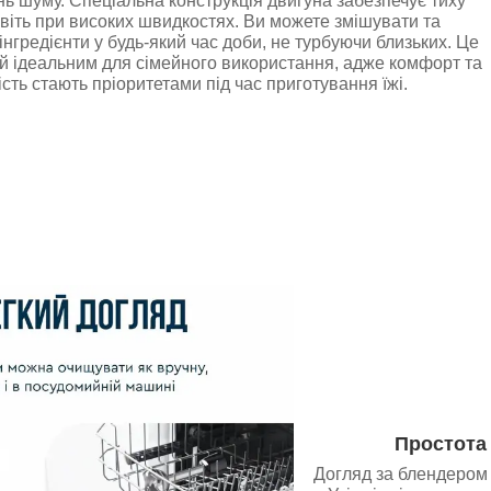
нь шуму. Спеціальна конструкція двигуна забезпечує тиху
віть при високих швидкостях. Ви можете змішувати та
нгредієнти у будь-який час доби, не турбуючи близьких. Це
ій ідеальним для сімейного використання, адже комфорт та
ість стають пріоритетами під час приготування їжі.
Простота 
Догляд за блендером 