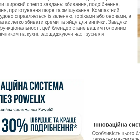
и широкий спектр завдань: збивання, подрібнення,
ня, приготування пюре та змішування. Компактний
удово справляється із зеленню, горіхами або овочами, а
агає легко збивати креми та яйця для випічки. Завдяки
офункціональності, цей блендер стане вашим головним
ічником на кухні, заощаджуючи час і зусилля.
Інноваційна сис
Особливість цього б
гарантує максималь