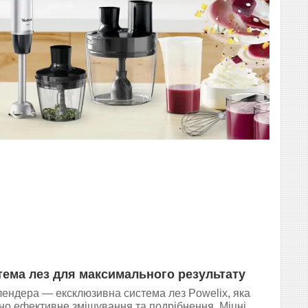
тема лез для максимального результату
лендера — ексклюзивна система лез Powelix, яка
но ефективне змішування та подрібнення. Міцні,