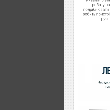
низький ріве
роботу на
подрібнювати і
робить пристр
зручн