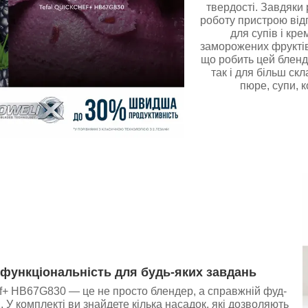
твердості. Завдяки
роботу пристрою від
для супів і кре
заморожених фруктів.
що робить цей бленд
так і для більш ск
пюре, супи, к
функціональність для будь-яких завдань
ef+ HB67G830 — це не просто блендер, а справжній фуд-
. У комплекті ви знайдете кілька насадок, які дозволяють