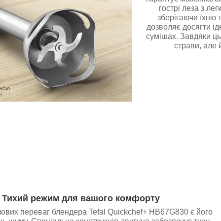
гострі леза з ле
зберігаючи їхню 
дозволяє досягти іде
сумішах. Завдяки ц
страви, але 
Тихий режим для вашого комфорту
чових переваг блендера Tefal Quickchef+ HB67G830 є його