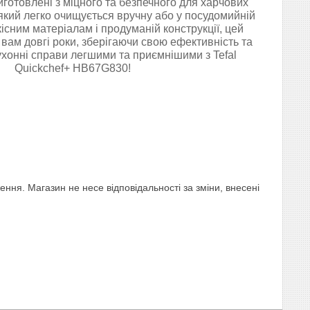
виготовлені з міцного та безпечного для харчових
 який легко очищується вручну або у посудомийній
існим матеріалам і продуманій конструкції, цей
вам довгі роки, зберігаючи свою ефективність та
ухонні справи легшими та приємнішими з Tefal
Quickchef+ HB67G830!
ня. Магазин не несе відповідальності за зміни, внесені