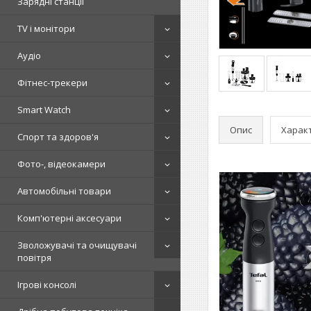
Зарядні станції
TV і монітори
Аудіо
Фітнес-трекери
Smart Watch
Опис
Харак
Спорт та здоров'я
Фото-, відеокамери
Автомобільні товари
Комп'ютерні аксесуари
Зволожувачі та очищувачі
повітря
Ігрові консолі