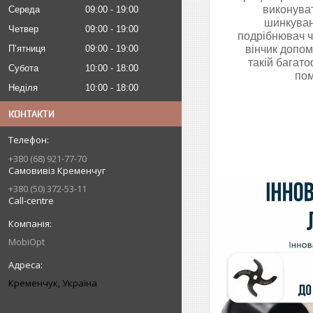
виконуват
Середа
09:00
19:00
шинкуван
Четвер
09:00
19:00
подрібнювач ч
Пʼятниця
09:00
19:00
вінчик допом
такій багат
Субота
10:00
18:00
пом
Неділя
10:00
18:00
КОНТАКТИ
+380 (68) 921-77-70
Самовивіз Кременчуг
+380 (50) 372-53-11
Call-centre
MobiOpt
Кременчук, Україна