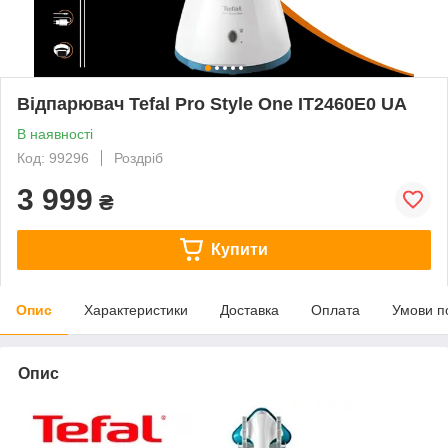
Відпарювач Tefal Pro Style One IT2460E0 UA
В наявності
Код: 99296
Роздріб
3 999
₴
Купити
Опис
Характеристики
Доставка
Оплата
Умови п
Опис