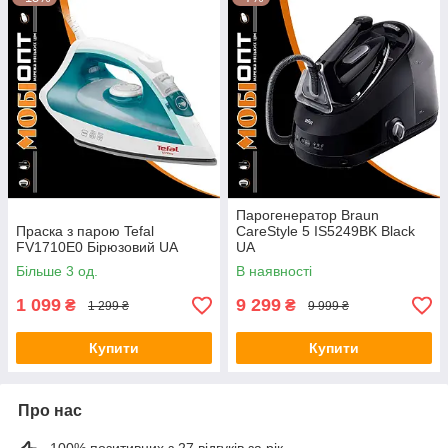
Парогенератор Braun
Праска з парою Tefal
CareStyle 5 IS5249BK Black
FV1710E0 Бірюзовий UA
UA
Більше 3 од.
В наявності
1 099
9 299
₴
₴
1 299 ₴
9 999 ₴
Купити
Купити
Про нас