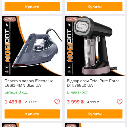
Купити
Купити
–29%
–20%
Праска з парою Electrolux
Відпарювач Tefal Pure Force
E6SI1-4MN Blue UA
DT8765E0 UA
Більше 3 од.
В наявності
1 499
3 999
₴
₴
2 099 ₴
4 999 ₴
Купити
Купити
–15%
–7%