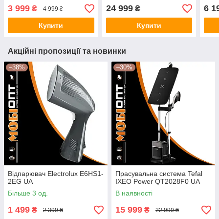
3 999
24 999
6 1
₴
₴
4 999 ₴
Купити
Купити
Акційні пропозиції та новинки
–38%
–30%
Відпарювач Electrolux E6HS1-
Прасувальна система Tefal
2EG UA
IXEO Power QT2028F0 UA
Більше 3 од.
В наявності
1 499
15 999
₴
₴
2 399 ₴
22 999 ₴