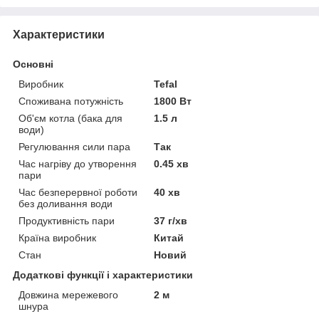
Характеристики
Основні
Виробник
Tefal
Споживана потужність
1800 Вт
Об'єм котла (бака для
1.5 л
води)
Регулювання сили пара
Так
Час нагріву до утворення
0.45 хв
пари
Час безперервної роботи
40 хв
без доливання води
Продуктивність пари
37 г/хв
Країна виробник
Китай
Стан
Новий
Додаткові функції і характеристики
Довжина мережевого
2 м
шнура