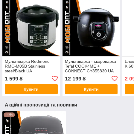
Мультиварка Redmond
Мультиварка - скороварка
Елек
RMC-M05B Stainless
Tefal COOK4ME +
KI6
steel/Black UA
CONNECT CY855830 UA
1 599
12 199
2 0
₴
₴
Купити
Купити
Акційні пропозиції та новинки
–9%