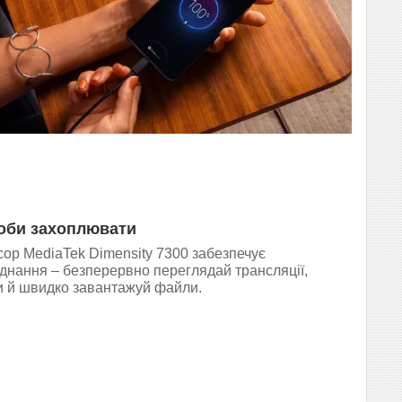
оби захоплювати
ор MediaTek Dimensity 7300 забезпечує
єднання – безперервно переглядай трансляції,
ри й швидко завантажуй файли.