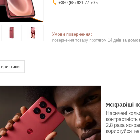
+380 (68) 921-77-70
повернення товару протягом 14 днів
за домо
теристики
Яскравіші 
Насичені коль
контрастність
2.8 раза яскр
користуйся те