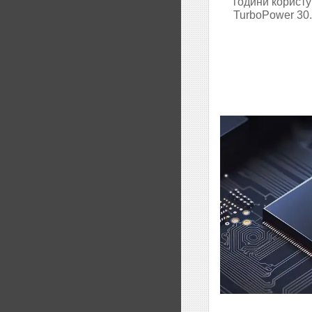
години користу
TurboPower 30.