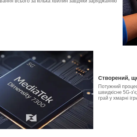
вання всього за кілька хвилин завдяки заряджанню
Створений, щ
Потужний процес
швидкісне 5G-з’
грай у хмарні іг