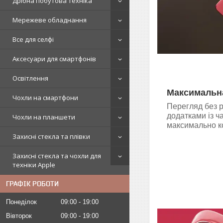
Дрібна побутова техніка
Мережеве обладнання
Все для селфі
Аксесуари для смартфонів
Освітлення
Максимальна
Чохли на смартфони
Перегляд без р
додатками із ч
Чохли на планшети
максимально к
Захисні стекла та плівки
Захисні стекла та чохли для
техніки Apple
ГРАФІК РОБОТИ
Понеділок
09:00
19:00
Вівторок
09:00
19:00