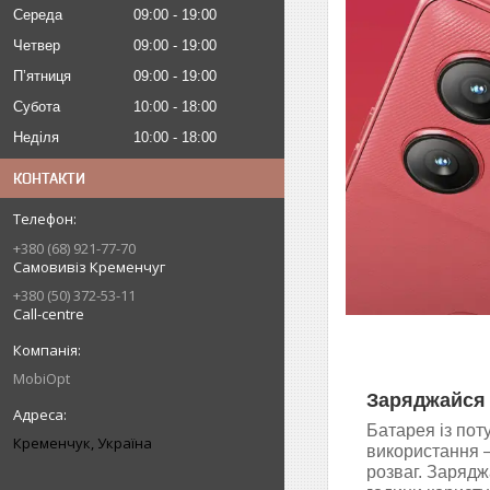
Середа
09:00
19:00
Четвер
09:00
19:00
Пʼятниця
09:00
19:00
Субота
10:00
18:00
Неділя
10:00
18:00
КОНТАКТИ
+380 (68) 921-77-70
Самовивіз Кременчуг
+380 (50) 372-53-11
Call-centre
MobiOpt
Заряджайся
Батарея із пот
Кременчук, Україна
використання –
розваг. Зарядж