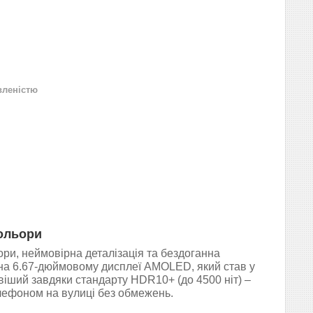
вленістю
кольори
ори, неймовірна деталізація та бездоганна
 на 6.67-дюймовому дисплеї AMOLED, який став у
авіший завдяки стандарту HDR10+ (до 4500 ніт) –
лефоном на вулиці без обмежень.