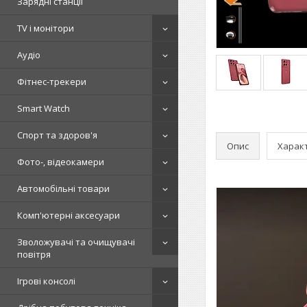
Зарядні станції
TV і монітори
Аудіо
Фітнес-трекери
Smart Watch
Спорт та здоров'я
Опис
Харак
Фото-, відеокамери
Автомобільні товари
Комп'ютерні аксесуари
Зволожувачі та очищувачі
повітря
Ігрові консолі