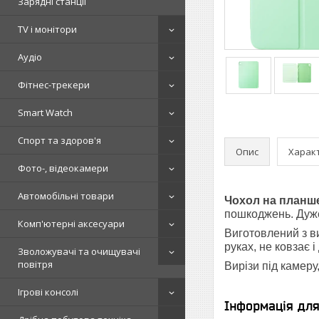
Зарядні станції
TV і монітори
Аудіо
Фітнес-трекери
Smart Watch
Спорт та здоров'я
Опис
Харак
Фото-, відеокамери
Автомобільні товари
Чохол на планшет
пошкоджень. Дуже 
Комп'ютерні аксесуари
Виготовлений з ви
руках, не ковзає 
Зволожувачі та очищувачі
повітря
Вирізи під камеру
Ігрові консолі
Інформація дл