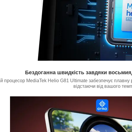
Бездоганна швидкість завдяки восьми
процесор MediaTek Helio G81 Ultimate забезпечує плавну ро
відстаючи від вашого темп