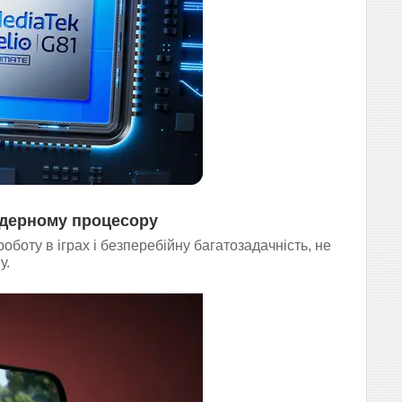
ядерному процесору
боту в іграх і безперебійну багатозадачність, не
у.