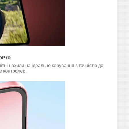
oPro
ітні нахили на ідеальне керування з точністю до
це контролер.