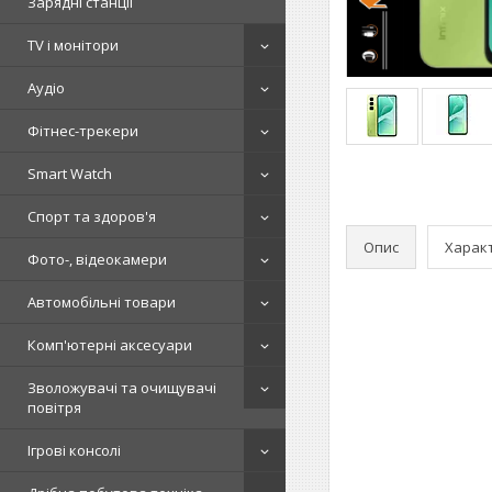
Зарядні станції
TV і монітори
Аудіо
Фітнес-трекери
Smart Watch
Спорт та здоров'я
Опис
Харак
Фото-, відеокамери
Автомобільні товари
Комп'ютерні аксесуари
Зволожувачі та очищувачі
повітря
Ігрові консолі