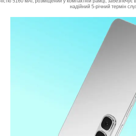
істю 5160 мАг, розміщений у компактній рамці, забезпечує ви
надійний 5-річний термін слу