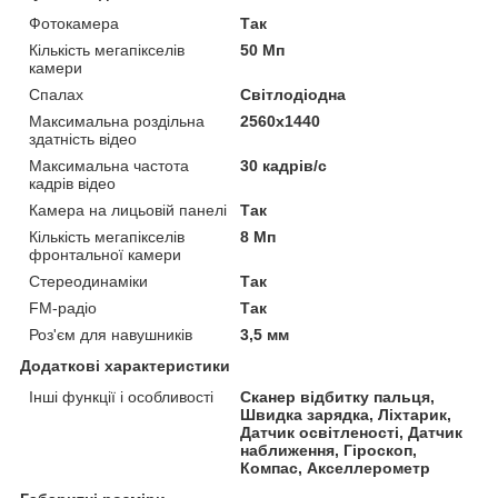
Фотокамера
Так
Кількість мегапікселів
50 Мп
камери
Спалах
Світлодіодна
Максимальна роздільна
2560x1440
здатність відео
Максимальна частота
30 кадрів/с
кадрів відео
Камера на лицьовій панелі
Так
Кількість мегапікселів
8 Мп
фронтальної камери
Стереодинаміки
Так
FM-радіо
Так
Роз'єм для навушників
3,5 мм
Додаткові характеристики
Інші функції і особливості
Сканер відбитку пальця,
Швидка зарядка, Ліхтарик,
Датчик освітленості, Датчик
наближення, Гіроскоп,
Компас, Акселлерометр