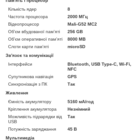
Пам'ять і процесор
Кількість ядер
8
Частота процесора
2000 МГц
Відеопроцесор
Mali-G52 MC2
Об'єм вбудованої пам'яті
256 GB
Об'єм оперативної пам'яті
8000 MB
Слоти карти пам'яті
microSD
Зв'язок та комунікації
Інтерфейси
Bluetooth, USB Type-C, Wi-Fi,
NFC
Супутникова навігація
GPS
Синхронізація з ПК
Так
Живлення
Ємність акумулятору
5160 мА/год
Кріплення акумулятора
Незнімний
Можливість підзарядки від
Так
USB
Потужність заряджання
45 В
Мультимедіа