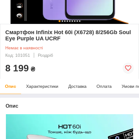
Смартфон Infinix Hot 60i (X6728) 8/256Gb Soul
Eye Purple UA UCRF
Немає в наявності
Код: 101051
Роздріб
8 199
₴
Опис
Характеристики
Доставка
Оплата
Умови п
Опис