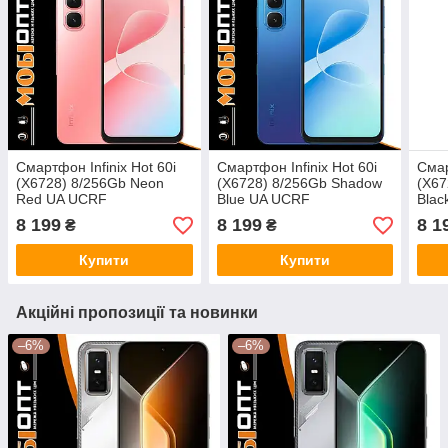
Смартфон Infinix Hot 60i
Смартфон Infinix Hot 60i
Смар
(X6728) 8/256Gb Neon
(X6728) 8/256Gb Shadow
(X67
Red UA UCRF
Blue UA UCRF
Blac
8 199
8 199
8 1
₴
₴
Купити
Купити
Акційні пропозиції та новинки
–6%
–6%