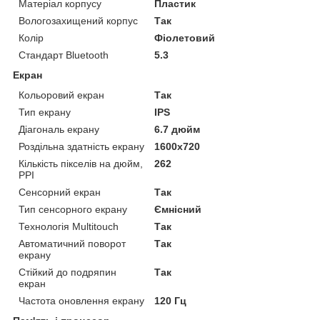
Матеріал корпусу
Пластик
Вологозахищений корпус
Так
Колір
Фіолетовий
Стандарт Bluetooth
5.3
Екран
Кольоровий екран
Так
Тип екрану
IPS
Діагональ екрану
6.7 дюйм
Роздільна здатність екрану
1600x720
Кількість пікселів на дюйм,
262
PPI
Сенсорний екран
Так
Тип сенсорного екрану
Ємнісний
Технологія Multitouch
Так
Автоматичний поворот
Так
екрану
Стійкий до подряпин
Так
екран
Частота оновлення екрану
120 Гц