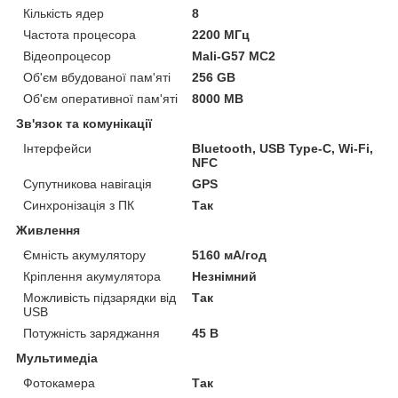
Кількість ядер
8
Частота процесора
2200 МГц
Відеопроцесор
Mali-G57 MC2
Об'єм вбудованої пам'яті
256 GB
Об'єм оперативної пам'яті
8000 MB
Зв'язок та комунікації
Інтерфейси
Bluetooth, USB Type-C, Wi-Fi,
NFC
Супутникова навігація
GPS
Синхронізація з ПК
Так
Живлення
Ємність акумулятору
5160 мА/год
Кріплення акумулятора
Незнімний
Можливість підзарядки від
Так
USB
Потужність заряджання
45 В
Мультимедіа
Фотокамера
Так