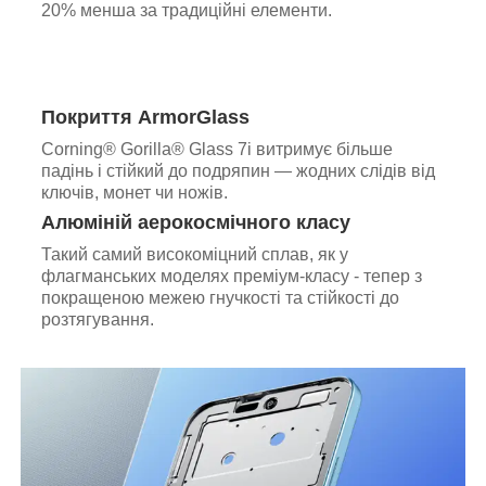
20% менша за традиційні елементи.
Покриття ArmorGlass
Corning® Gorilla® Glass 7i витримує більше
падінь і стійкий до подряпин — жодних слідів від
ключів, монет чи ножів.
Алюміній аерокосмічного класу
Такий самий високоміцний сплав, як у
флагманських моделях преміум-класу - тепер з
покращеною межею гнучкості та стійкості до
розтягування.