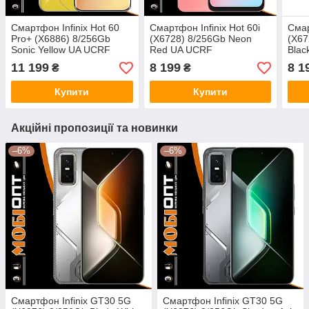
Смартфон Infinix Hot 60
Смартфон Infinix Hot 60i
Смар
Pro+ (X6886) 8/256Gb
(X6728) 8/256Gb Neon
(X67
Sonic Yellow UA UCRF
Red UA UCRF
Blac
11 199
8 199
8 1
₴
₴
Купити
Купити
Акційні пропозиції та новинки
–6%
–6%
Смартфон Infinix GT30 5G
Смартфон Infinix GT30 5G