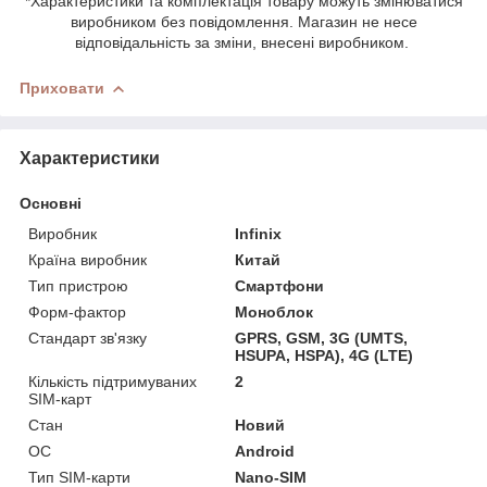
*Характеристики та комплектація товару можуть змінюватися
виробником без повідомлення. Магазин не несе
відповідальність за зміни, внесені виробником.
Приховати
Характеристики
Основні
Виробник
Infinix
Країна виробник
Китай
Тип пристрою
Смартфони
Форм-фактор
Моноблок
Стандарт зв'язку
GPRS, GSM, 3G (UMTS,
HSUPA, HSPA), 4G (LTE)
Кількість підтримуваних
2
SIM-карт
Стан
Новий
ОС
Android
Тип SIM-карти
Nano-SIM