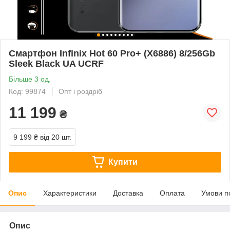
Смартфон Infinix Hot 60 Pro+ (X6886) 8/256Gb
Sleek Black UA UCRF
Більше 3 од.
Код: 99874
Опт і роздріб
11 199
₴
9 199 ₴
від 20 шт.
Купити
Опис
Характеристики
Доставка
Оплата
Умови п
Опис