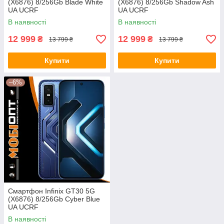
(X6876) 8/256Gb Blade White
(X6876) 8/256Gb Shadow Ash
UA UCRF
UA UCRF
В наявності
В наявності
12 999
12 999
₴
₴
13 799 ₴
13 799 ₴
Купити
Купити
–6%
Смартфон Infinix GT30 5G
(X6876) 8/256Gb Cyber Blue
UA UCRF
В наявності