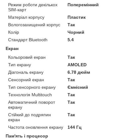
Режим роботи декількох
Поперемінний
SIM-карт
Матеріал корпусу
Пластик
Вологозахищений корпус
Так
Колір
Чорний
Стандарт Bluetooth
5.4
Екран
Кольоровий екран
Так
Тип екрану
AMOLED
Діагональ екрану
6.78 дюйм
Сенсорний екран
Так
Тип сенсорного екрану
Ємнісний
Технологія Multitouch
Так
Автоматичний поворот
Так
екрану
Стійкий до подряпин
Так
екран
Частота оновлення екрану
144 Гц
Пам'ять і процесор