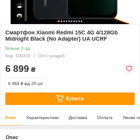
Смартфон Xiaomi Redmi 15C 4G 4/128Gb
Midnight Black (No Adapter) UA UCRF
Більше 3 од.
Код: 100310
Опт і роздріб
6 899
₴
6 444 ₴
від 20 шт.
Купити
Опис
Характеристики
Доставка
Оплата
Умови п
Опис