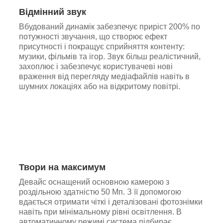
Відмінний звук
Вбудований динамік забезпечує приріст 200% по
потужності звучання, що створює ефект
присутності і покращує сприйняття контенту:
музики, фільмів та ігор. Звук більш реалістичний,
захоплює і забезпечує користувачеві нові
враження від перегляду медіафайлів навіть в
шумних локаціях або на відкритому повітрі.
Твори на максимум
Девайс оснащений основною камерою з
роздільною здатністю 50 Мп. З її допомогою
вдається отримати чіткі і деталізовані фотознімки
навіть при мінімальному рівні освітлення. В
автоматичному режимі система підбирає