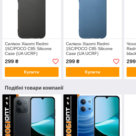
Силікон Xiaomi Redmi
Силікон Xiaomi Redmi
Чохо
15C/POCO C85 Silicone
15C/POCO C85 Silicone
Red
Case (UA UCRF)
Case (UA UCRF)
blac
Блакитний
(17
299
299
299
₴
₴
Купити
Купити
Подібні товари компанії