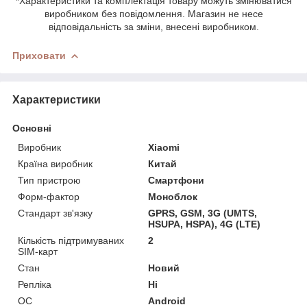
*Характеристики та комплектація товару можуть змінюватися
виробником без повідомлення. Магазин не несе
відповідальність за зміни, внесені виробником.
Приховати
Характеристики
Основні
Виробник
Xiaomi
Країна виробник
Китай
Тип пристрою
Смартфони
Форм-фактор
Моноблок
Стандарт зв'язку
GPRS, GSM, 3G (UMTS,
HSUPA, HSPA), 4G (LTE)
Кількість підтримуваних
2
SIM-карт
Стан
Новий
Репліка
Ні
ОС
Android