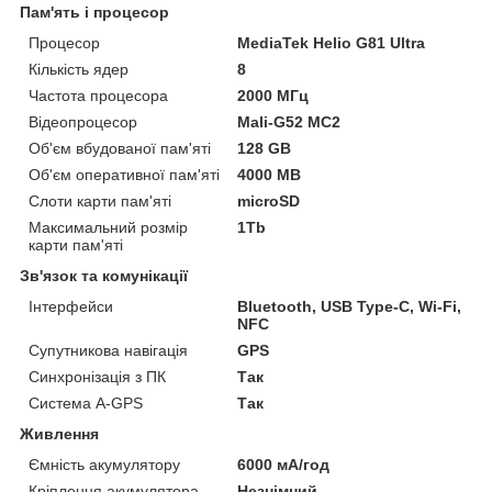
Пам'ять і процесор
Процесор
MediaTek Helio G81 Ultra
Кількість ядер
8
Частота процесора
2000 МГц
Відеопроцесор
Mali-G52 MC2
Об'єм вбудованої пам'яті
128 GB
Об'єм оперативної пам'яті
4000 MB
Слоти карти пам'яті
microSD
Максимальний розмір
1Tb
карти пам'яті
Зв'язок та комунікації
Інтерфейси
Bluetooth, USB Type-C, Wi-Fi,
NFC
Супутникова навігація
GPS
Синхронізація з ПК
Так
Система A-GPS
Так
Живлення
Ємність акумулятору
6000 мА/год
Кріплення акумулятора
Незнімний