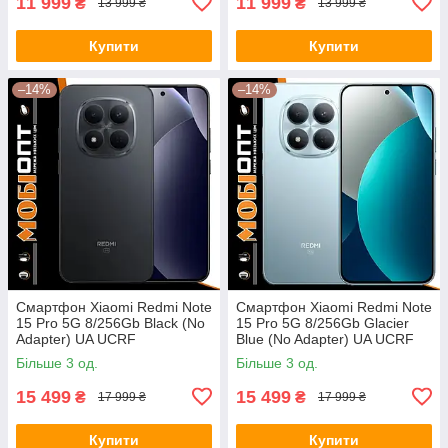
11 999
11 999
₴
₴
13 999 ₴
13 999 ₴
Купити
Купити
–14%
–14%
Смартфон Xiaomi Redmi Note
Смартфон Xiaomi Redmi Note
15 Pro 5G 8/256Gb Black (No
15 Pro 5G 8/256Gb Glacier
Adapter) UA UCRF
Blue (No Adapter) UA UCRF
Більше 3 од.
Більше 3 од.
15 499
15 499
₴
₴
17 999 ₴
17 999 ₴
Купити
Купити