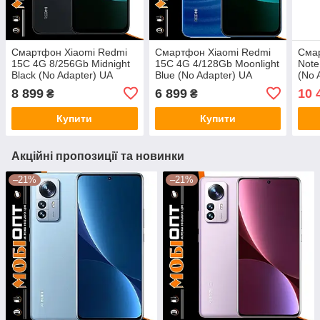
Смартфон Xiaomi Redmi
Смартфон Xiaomi Redmi
Сма
15C 4G 8/256Gb Midnight
15C 4G 4/128Gb Moonlight
Note
Black (No Adapter) UA
Blue (No Adapter) UA
(No 
UCRF
UCRF#
8 899
6 899
10 
₴
₴
Купити
Купити
Акційні пропозиції та новинки
–21%
–21%