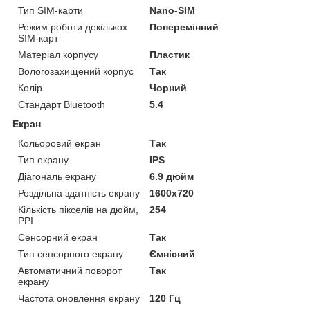
Тип SIM-карти
Nano-SIM
Режим роботи декількох
Поперемінний
SIM-карт
Матеріал корпусу
Пластик
Вологозахищений корпус
Так
Колір
Чорний
Стандарт Bluetooth
5.4
Екран
Кольоровий екран
Так
Тип екрану
IPS
Діагональ екрану
6.9 дюйм
Роздільна здатність екрану
1600x720
Кількість пікселів на дюйм,
254
PPI
Сенсорний екран
Так
Тип сенсорного екрану
Ємнісний
Автоматичний поворот
Так
екрану
Частота оновлення екрану
120 Гц