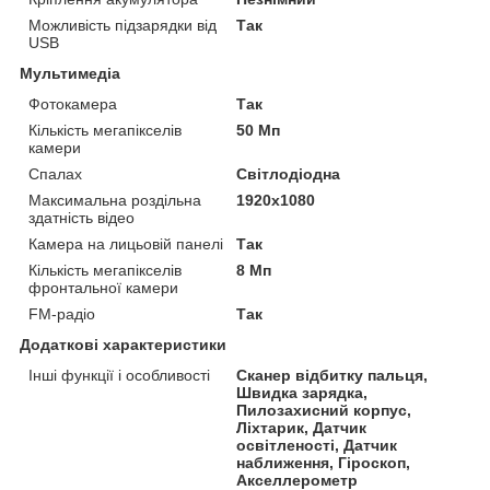
Можливість підзарядки від
Так
USB
Мультимедіа
Фотокамера
Так
Кількість мегапікселів
50 Мп
камери
Спалах
Світлодіодна
Максимальна роздільна
1920x1080
здатність відео
Камера на лицьовій панелі
Так
Кількість мегапікселів
8 Мп
фронтальної камери
FM-радіо
Так
Додаткові характеристики
Інші функції і особливості
Сканер відбитку пальця,
Швидка зарядка,
Пилозахисний корпус,
Ліхтарик, Датчик
освітленості, Датчик
наближення, Гіроскоп,
Акселлерометр