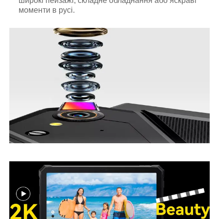
широкі пейзажі, складне обладнання або яскраві
моменти в русі.