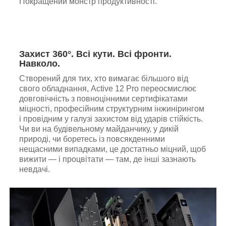
Покращений монстр продуктивності.
Захист 360°. Всі кути. Всі фронти.
Навколо.
Створений для тих, хто вимагає більшого від
свого обладнання, Active 12 Pro переосмислює
довговічність з повноцінними сертифікатами
міцності, професійним структурним інжинірингом
і провідним у галузі захистом від ударів стійкість.
Чи ви на будівельному майданчику, у дикій
природі, чи боретесь із повсякденними
нещасними випадками, це достатньо міцний, щоб
вижити — і процвітати — там, де інші зазнають
невдачі.