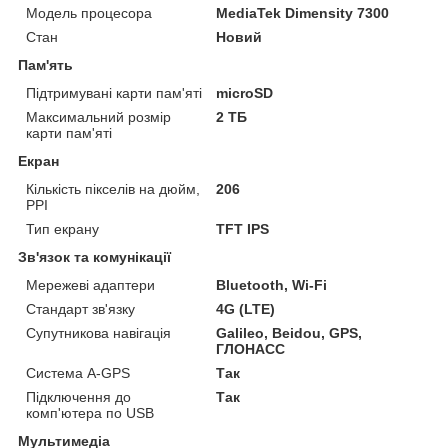
Модель процесора
MediaTek Dimensity 7300
Стан
Новий
Пам'ять
Підтримувані карти пам'яті
microSD
Максимальний розмір
2 ТБ
карти пам'яті
Екран
Кількість пікселів на дюйм,
206
PPI
Тип екрану
TFT IPS
Зв'язок та комунікації
Мережеві адаптери
Bluetooth, Wi-Fi
Стандарт зв'язку
4G (LTE)
Супутникова навігація
Galileo, Beidou, GPS,
ГЛОНАСС
Система A-GPS
Так
Підключення до
Так
комп'ютера по USB
Мультимедіа