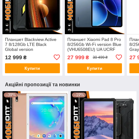
Планшет Blackview Active
Планшет Xiaomi Pad 8 Pro
План
7 8/128Gb LTE Black
8/256Gb Wi-Fi version Blue
8/25
Global version
(VHU6508EU) UA UCRF
Gra
UCR
12 999
27 999
27 
₴
₴
30 499 ₴
Купити
Купити
Акційні пропозиції та новинки
–39%
–19%