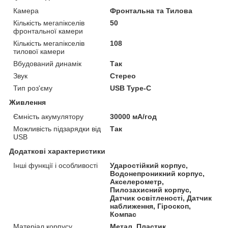
Камера
Фронтальна та Тилова
Кількість мегапікселів
50
фронтальної камери
Кількість мегапікселів
108
тилової камери
Вбудований динамік
Так
Звук
Стерео
Тип роз'єму
USB Type-C
Живлення
Ємність акумулятору
30000 мА/год
Можливість підзарядки від
Так
USB
Додаткові характеристики
Інші функції і особливості
Ударостійкий корпус,
Водонепроникний корпус,
Акселерометр,
Пилозахисний корпус,
Датчик освітленості, Датчик
наближення, Гіроскоп,
Компас
Матеріал корпусу
Метал, Пластик