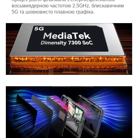
восьмиядерною частотою 2.5GHz, блискавичним
5G та шовковисто плавною графіка.