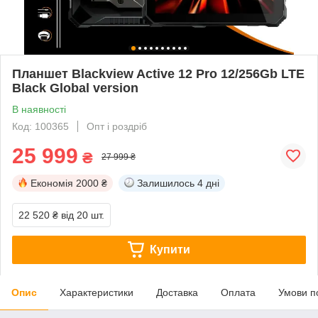
Планшет Blackview Active 12 Pro 12/256Gb LTE
Black Global version
В наявності
Код: 100365
Опт і роздріб
25 999
₴
27 999 ₴
Економія
2000 ₴
Залишилось
4 дні
22 520 ₴
від 20 шт.
Купити
Опис
Характеристики
Доставка
Оплата
Умови п