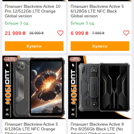
Планшет Blackview Active 10
Планшет Blackview Active 5
Pro 12/512Gb LTE Orange
6/128Gb LTE NFC Black
Global version
Global version
Більше 3 од.
Більше 3 од.
21 999
6 999
₴
₴
26 999 ₴
7 999 ₴
Купити
Купити
–13%
–8%
Планшет Blackview Active 5
Планшет Blackview Active 8
6/128Gb LTE NFC Orange
Pro 8/256Gb Black LTE (No
Global version
Adapter) Global version