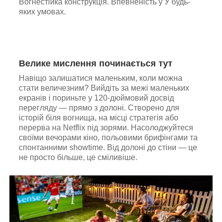
Вогнестійка конструкція. Впевненість у У будь-
яких умовах.
Велике мислення починається тут
Навіщо залишатися маленьким, коли можна
стати величезним? Вийдіть за межі маленьких
екранів і пориньте у 120-дюймовий досвід
перегляду — прямо з долоні. Створено для
історій біля вогнища, на місці стратегія або
перерва на Netflix під зорями. Насолоджуйтеся
своїми вечорами кіно, польовими брифінгами та
спонтанними showtime. Від долоні до стіни — це
не просто більше, це сміливіше.