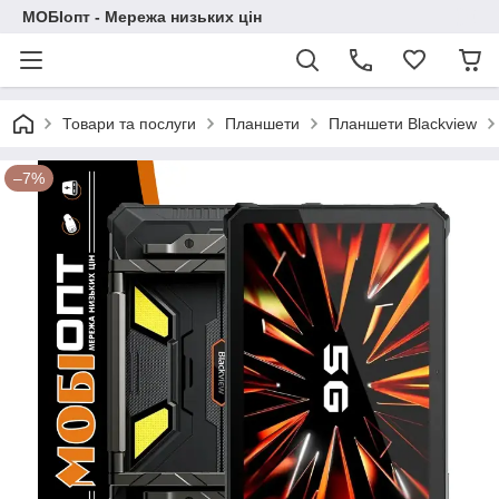
МОБІопт - Мережа низьких цін
Товари та послуги
Планшети
Планшети Blackview
–7%