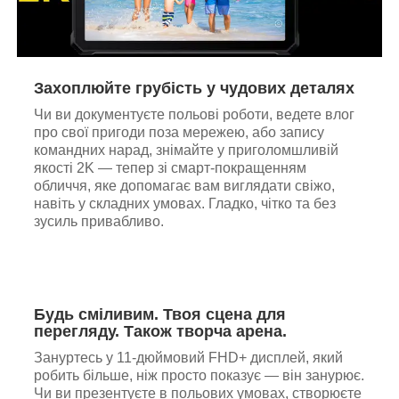
Захоплюйте грубість у чудових деталях
Чи ви документуєте польові роботи, ведете влог
про свої пригоди поза мережею, або запису
командних нарад, знімайте у приголомшливій
якості 2K — тепер зі смарт-покращенням
обличчя, яке допомагає вам виглядати свіжо,
навіть у складних умовах. Гладко, чітко та без
зусиль привабливо.
Будь сміливим. Твоя сцена для
перегляду. Також творча арена.
Зануртесь у 11-дюймовий FHD+ дисплей, який
робить більше, ніж просто показує — він занурює.
Чи ви презентуєте в польових умовах, створюєте