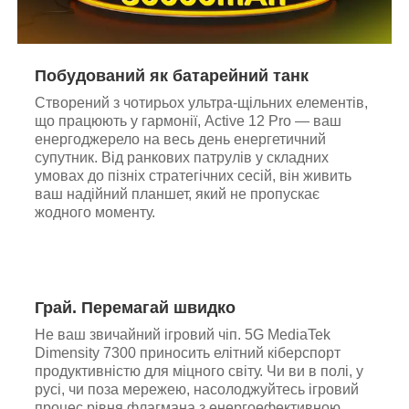
Побудований як батарейний танк
Створений з чотирьох ультра-щільних елементів,
що працюють у гармонії, Active 12 Pro — ваш
енергоджерело на весь день енергетичний
супутник. Від ранкових патрулів у складних
умовах до пізніх стратегічних сесій, він живить
ваш надійний планшет, який не пропускає
жодного моменту.
Грай. Перемагай швидко
Не ваш звичайний ігровий чіп. 5G MediaTek
Dimensity 7300 приносить елітний кіберспорт
продуктивністю для міцного світу. Чи ви в полі, у
русі, чи поза мережею, насолоджуйтесь ігровий
процес рівня флагмана з енергоефективною