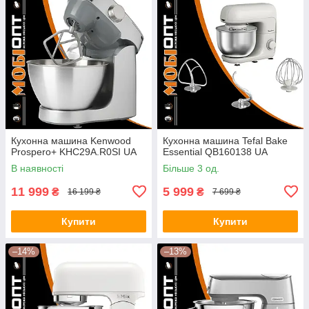
Кухонна машина Kenwood
Кухонна машина Tefal Bake
Prospero+ KHC29A.R0SI UA
Essential QB160138 UA
В наявності
Більше 3 од.
11 999
5 999
₴
₴
16 199 ₴
7 699 ₴
Купити
Купити
–14%
–13%