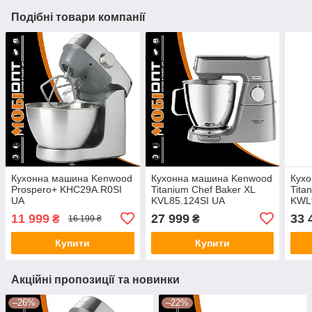
Подібні товари компанії
Кухонна машина Kenwood
Кухонна машина Kenwood
Кух
Prospero+ KHC29A.R0SI
Titanium Chef Baker XL
Tita
UA
KVL85.124SI UA
KWL9
11 999
27 999
33 
₴
₴
16 199 ₴
Купити
Купити
Акційні пропозиції та новинки
–26%
–22%