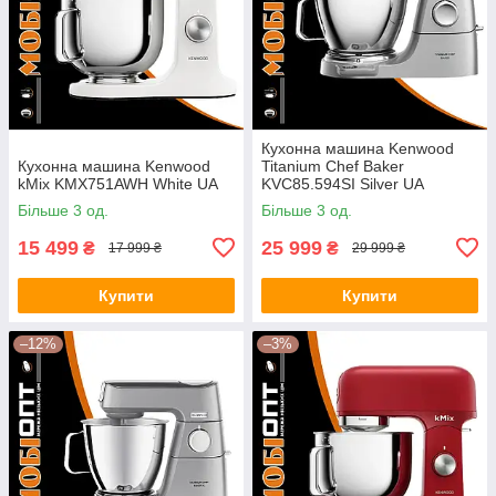
Кухонна машина Kenwood
Кухонна машина Kenwood
Titanium Chef Baker
kMix KMX751AWH White UA
KVC85.594SI Silver UA
Більше 3 од.
Більше 3 од.
15 499
25 999
₴
₴
17 999 ₴
29 999 ₴
Купити
Купити
–12%
–3%