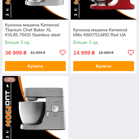
Кухонна машина Kenwood
Titanium Chef Baker XL
Кухонна машина Kenwood
KVL85.704SI Stainless steel
kMix KMX751ARD Red UA
UA
Більше 3 од.
Більше 3 од.
36 999
14 999
₴
₴
41 999 ₴
15 499 ₴
Купити
Купити
–2%