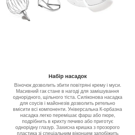
Набір насадок
Віночок дозволить збити повітряні крему і муси.
Масивний гак стане в нагоді для замішування
однорідного, щільного тіста. Силіконова насадка
для соусів і майонезів дозволить ретельно
вмісити всі компоненти. Універсальна К-орбазна
насадка легко перемішає фарш або пюре,
подрібнить в крихту печиво або приготує
однорідну глазур. Захисна кришка з прозорого
пластика зі спеціальним віконцем запобіжить