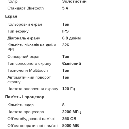
Колір
Золотистий
Стандарт Bluetooth
5.4
Екран
Кольоровий екран
Так
Тип екрану
IPS
Діагональ екрану
6.8 дюйм
Кількість пікселів на дюйм,
326
PPI
Сенсорний екран
Так
Тип сенсорного екрану
Ємнісний
Технологія Multitouch
Так
Автоматичний поворот
Так
екрану
Частота оновлення екрану
120 Гц
Пам'ять і процесор
Кількість ядер
8
Частота процесора
2200 МГц
Об'єм вбудованої пам'яті
256 GB
Об'єм оперативної пам'яті
8000 MB