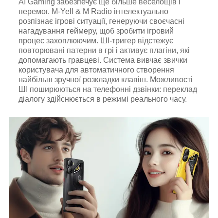
AI Gaming забезпечує ще більше веселощів і
перемог. M-Yell & M Radio інтелектуально
розпізнає ігрові ситуації, генеруючи своєчасні
нагадування геймеру, щоб зробити ігровий
процес захоплюючим. ШІ-тригер відстежує
повторювані патерни в грі і активує плагіни, які
допомагають гравцеві. Система вивчає звички
користувача для автоматичного створення
найбільш зручної розкладки клавіш. Можливості
ШІ поширюються на телефонні дзвінки: переклад
діалогу здійснюється в режимі реального часу.