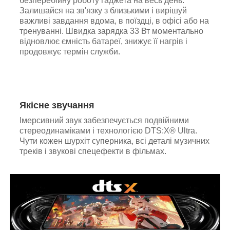
безперебійну роботу гаджета на весь день.
Залишайся на зв'язку з близькими і вирішуй
важливі завдання вдома, в поїздці, в офісі або на
тренуванні. Швидка зарядка 33 Вт моментально
відновлює ємність батареї, знижує її нагрів і
продовжує термін служби.
Якісне звучання
Імерсивний звук забезпечується подвійними
стереодинаміками і технологією DTS:X® Ultra.
Чути кожен шурхіт суперника, всі деталі музичних
треків і звукові спецефекти в фільмах.