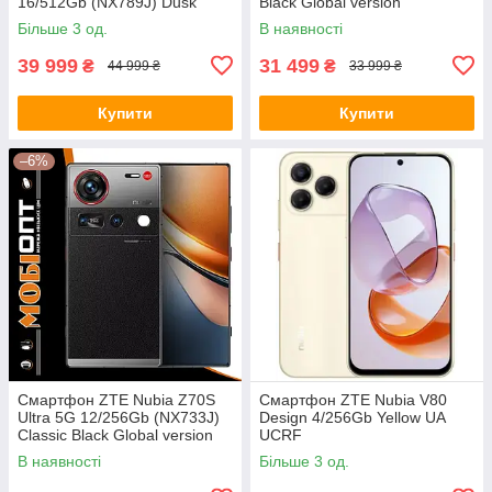
16/512Gb (NX789J) Dusk
Black Global version
Global version
Більше 3 од.
В наявності
39 999
31 499
₴
₴
44 999 ₴
33 999 ₴
Купити
Купити
–6%
Смартфон ZTE Nubia Z70S
Смартфон ZTE Nubia V80
Ultra 5G 12/256Gb (NX733J)
Design 4/256Gb Yellow UA
Classic Black Global version
UCRF
В наявності
Більше 3 од.