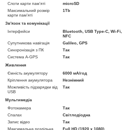
Слоти карти пам'яті
microSD
Максимальний розмір
1Tb
карти пам'яті
Зв'язок та комунікації
Інтерфейси
Bluetooth, USB Type-C, Wi-Fi,
NFC
Супутникова навігація
Galileo, GPS
Синхронізація з ПК
Так
Система A-GPS
Так
Живлення
Ємність акумулятору
6000 мА/год
Кріплення акумулятора
Незнімний
Можливість підзарядки від
Так
USB
Мультимедіа
Фотокамера
Так
Спалах
Світлодіодна
Запис відео
Так
Максимальна роздільна
Full HD (1920 x 1080)