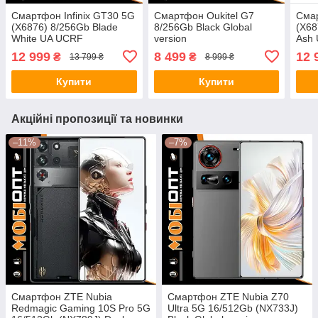
Смартфон Infinix GT30 5G
Смартфон Oukitel G7
Смар
(X6876) 8/256Gb Blade
8/256Gb Black Global
(X68
White UA UCRF
version
Ash
12 999
8 499
12 
₴
₴
13 799 ₴
8 999 ₴
Купити
Купити
Акційні пропозиції та новинки
–11%
–7%
Смартфон ZTE Nubia
Смартфон ZTE Nubia Z70
Redmagic Gaming 10S Pro 5G
Ultra 5G 16/512Gb (NX733J)