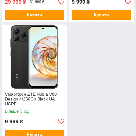
29 999
9 999
₴
₴
31 999 ₴
Купити
Купити
Смартфон ZTE Nubia V80
Design 4/256Gb Black UA
UCRF
Більше 3 од.
9 999
₴
Купити