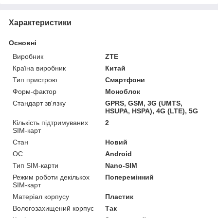
Характеристики
Основні
Виробник
ZTE
Країна виробник
Китай
Тип пристрою
Смартфони
Форм-фактор
Моноблок
Стандарт зв'язку
GPRS, GSM, 3G (UMTS,
HSUPA, HSPA), 4G (LTE), 5G
Кількість підтримуваних
2
SIM-карт
Стан
Новий
ОС
Android
Тип SIM-карти
Nano-SIM
Режим роботи декількох
Поперемінний
SIM-карт
Матеріал корпусу
Пластик
Вологозахищений корпус
Так