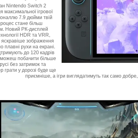
н Nintendo Switch 2
я максимальної ігрової
агоналлю 7.9 дюйми твій
процес стане більш
м. Новий РК-дисплей
ехнології HDR та VRR,
 яскравіше зображення
о плавні рухи на екрані.
ідтримують до 120 кадрів
 зможеш побачити більше
русі без затримок та
р грати у дорозі буде ще
приємніше, а ігри виглядатимуть так само добре, 