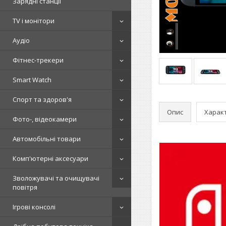
Зарядні станції
TV і монітори
Аудіо
Фітнес-трекери
Smart Watch
Спорт та здоров'я
Опис
Харак
Фото-, відеокамери
Автомобільні товари
Комп'ютерні аксесуари
Зволожувачі та очищувачі
повітря
Ігрові консолі