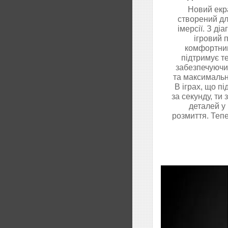
Новий екра
створений дл
імерсії. З ді
ігровий 
комфортни
підтримує т
забезпечуючи
та максимальн
В іграх, що п
за секунду, ти
деталей у 
розмиття. Тепе