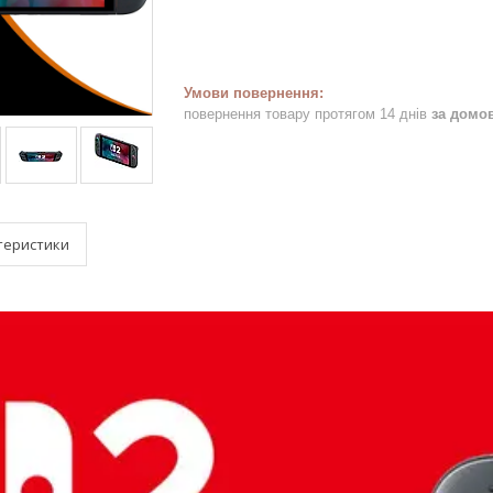
повернення товару протягом 14 днів
за домо
теристики