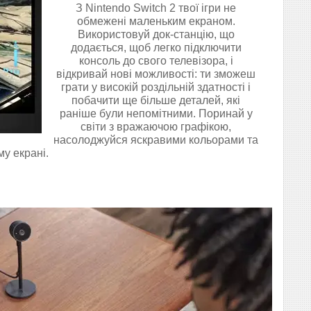
З Nintendo Switch 2 твої ігри не
обмежені маленьким екраном.
Використовуй док-станцію, що
додається, щоб легко підключити
консоль до свого телевізора, і
відкривай нові можливості: ти зможеш
грати у високій роздільній здатності і
побачити ще більше деталей, які
раніше були непомітними. Поринай у
світи з вражаючою графікою,
насолоджуйся яскравими кольорами та
у екрані.