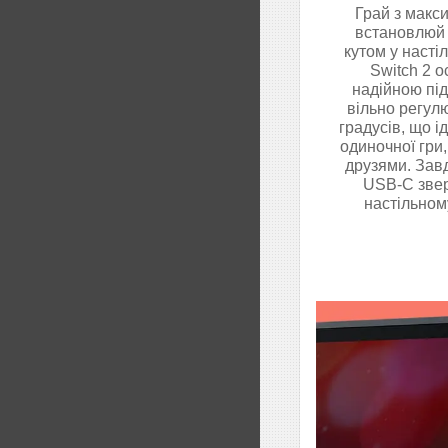
Грай з макс
встановлюй 
кутом у насті
Switch 2 
надійною під
вільно регул
градусів, що і
одиночної гри, 
друзями. Зав
USB-C звер
настільном