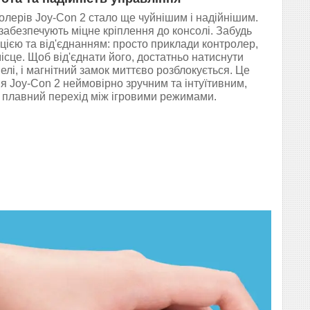
олерів Joy-Con 2 стало ще чуйнішим і надійнішим.
и забезпечують міцне кріплення до консолі. Забудь
цією та від'єднанням: просто приклади контролер,
місце. Щоб від'єднати його, достатньо натиснути
елі, і магнітний замок миттєво розблокується. Це
я Joy-Con 2 неймовірно зручним та інтуїтивним,
 плавний перехід між ігровими режимами.