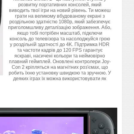
розвитку портативних консолей, який
виводить твої ігри на новий рівень. Ти можеш
грати на великому вбудованому екрані з
роздільною здатністю 1080p, який забезпечує
приголомшливу деталізацію зображення. Або,
якщо тобі потрібен масштаб, підключи
консоль до телевізора та насолоджуйся грою
у роздільній здатності до 4K. Підтримка HDR
та частоти кадрів до 120 FPS гарантує
яскраві, насичені кольори та неймовірно
плавний геймплей. Оновлені контролери Joy-
Con 2 кріпляться на магнітних роз'ємах, що
робить їхню установку швидкою та зручною. У
деяких іграх їх можна використовувати як