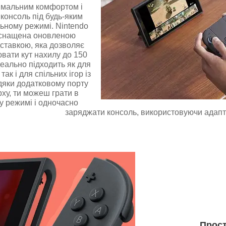
имальним комфортом і
консоль під будь-яким
льному режимі. Nintendo
оснащена оновленою
ставкою, яка дозволяє
ювати кут нахилу до 150
деально підходить як для
так і для спільних ігор із
дяки додатковому порту
ху, ти можеш грати в
у режимі і одночасно
заряджати консоль, використовуючи адапт
Прост