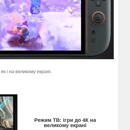
як і на великому екрані.
Режим ТВ: ігри до 4К на
великому екрані