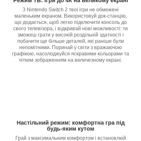
Режим ТВ: ігри до 4К на великому екрані
З Nintendo Switch 2 твої ігри не обмежені
маленьким екраном. Використовуй док-станцію,
що додається, щоб легко підключити консоль до
свого телевізора, і відкривай нові можливості: ти
зможеш грати у високій роздільній здатності і
побачити ще більше деталей, які раніше були
непомітними. Поринай у світи з вражаючою
графікою, насолоджуйся яскравими кольорами та
чітким зображенням на величезному екрані.
Настільний режим: комфортна гра під
будь-яким кутом
Грай з максимальним комфортом і встановлюй