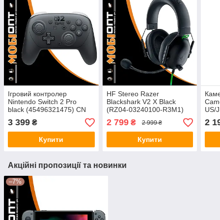
Ігровий контролер
HF Stereo Razer
Каме
Nintendo Switch 2 Pro
Blackshark V2 X Black
Came
black (45496321475) CN
(RZ04-03240100-R3M1)
US/
UA
3 399
2 799
2 1
₴
₴
2 999 ₴
Купити
Купити
Акційні пропозиції та новинки
–7%