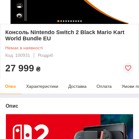
Консоль Nintendo Switch 2 Black Mario Kart
World Bundle EU
Немає в наявності
Код: 100931
Роздріб
27 999
₴
Опис
Характеристики
Доставка
Оплата
Умови п
Опис