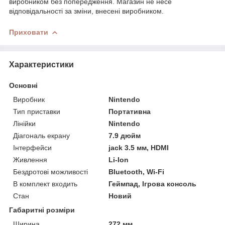
виробником без попередження. Магазин не несе
відповідальності за зміни, внесені виробником.
Приховати
Характеристики
Основні
Виробник
Nintendo
Тип приставки
Портативна
Лінійки
Nintendo
Діагональ екрану
7.9 дюйм
Інтерфейси
jack 3.5 мм, HDMI
Живлення
Li-Ion
Бездротові можливості
Bluetooth, Wi-Fi
В комплект входить
Геймпад, Ігрова консоль
Стан
Новий
Габаритні розміри
Ширина
272 мм