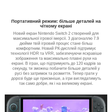
Портативний режим: більше деталей на
чіткому екрані
Новий екран Nintendo Switch 2 створений для
максимальної ігрової імерсії. З діагоналлю 7.9
дюйми твій ігровий процес стане більш
комфортним. Новий РК-дисплей підтримує
технології HDR та VRR, забезпечуючи яскравіше
зображення та максимально плавні рухи на
екрані. В іграх, що підтримують до 120 кадрів за
секунду, ти зможеш побачити більше деталей у
русі без затримок та розмиття. Тепер грати у
дорозі буде ще приємніше, а ігри виглядатимуть
так само добре, як і на великому екрані.