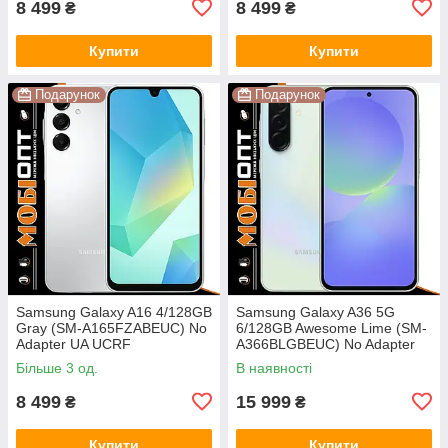
8 499
8 499
₴
₴
Купити
Купити
Подарунок
Подарунок
Samsung Galaxy A16 4/128GB
Samsung Galaxy A36 5G
Gray (SM-A165FZABEUC) No
6/128GB Awesome Lime (SM-
Adapter UA UCRF
A366BLGBEUC) No Adapter
UA UCRF
Більше 3 од.
В наявності
8 499
15 999
₴
₴
Купити
Купити