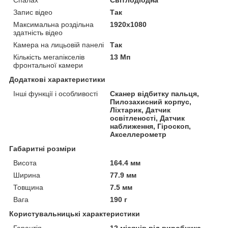
Спалах
Світлодіодна
Запис відео
Так
Максимальна роздільна
1920x1080
здатність відео
Камера на лицьовій панелі
Так
Кількість мегапікселів
13 Мп
фронтальної камери
Додаткові характеристики
Інші функції і особливості
Сканер відбитку пальця,
Пилозахисний корпус,
Ліхтарик, Датчик
освітленості, Датчик
наближення, Гіроскоп,
Акселлерометр
Габаритні розміри
Висота
164.4 мм
Ширина
77.9 мм
Товщина
7.5 мм
Вага
190 г
Користувальницькі характеристики