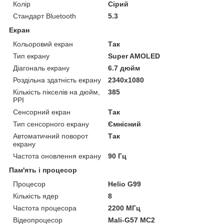
Колір
Сірий
Стандарт Bluetooth
5.3
Екран
Кольоровий екран
Так
Тип екрану
Super AMOLED
Діагональ екрану
6.7 дюйм
Роздільна здатність екрану
2340х1080
Кількість пікселів на дюйм,
385
PPI
Сенсорний екран
Так
Тип сенсорного екрану
Ємнісний
Автоматичний поворот
Так
екрану
Частота оновлення екрану
90 Гц
Пам'ять і процесор
Процесор
Helio G99
Кількість ядер
8
Частота процесора
2200 МГц
Відеопроцесор
Mali-G57 MC2