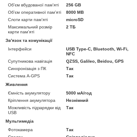
Об'єм вбудованої пам'яті
256 GB
Об'єм оперативної пам'яті
8000 MB
Слоти карти пам'яті
microSD
Максимальний розмір
2 ТБ
карти пам'яті
Зв'язок та комунікації
Інтерфейси
USB Type-C, Bluetooth, Wi-Fi,
NFC
Супутникова навігація
QZSS, Galileo, Beidou, GPS
Синхронізація з ПК
Так
Система A-GPS
Так
Живлення
Ємність акумулятору
5000 мА/год
Кріплення акумулятора
Незнімний
Можливість підзарядки від
Так
USB
Мультимедіа
Фотокамера
Так