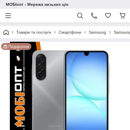
МОБІопт - Мережа низьких цін
Товари та послуги
Смартфони
Samsung
Samsung
Подарунок