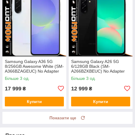
Samsung Galaxy A36 5G
Samsung Galaxy A26 5G
8/256GB Awesome White (SM-
6/128GB Black (SM-
A366BZAGEUC) No Adapter
A266BZKBEUC) No Adapter
UA UCRF
UA UCRF
Більше 3 од.
Більше 3 од.
17 999
12 999
₴
₴
Купити
Купити
Показати ще