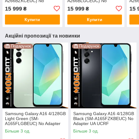
A266BZKCEUC) No
A266BLGCEUC) No
A26
Adapter UA UCRF
Adapter UA UCRF
Adap
15 999
15 999
15 
₴
₴
Купити
Купити
Акційні пропозиції та новинки
Подарунок
Подарунок
Samsung Galaxy A16 4/128GB
Samsung Galaxy A16 4/128GB
Light Green (SM-
Black (SM-A165FZKBEUC) No
A165FLGBEUС) No Adapter
Adapter UA UCRF
UA UCRF
Більше 3 од.
Більше 3 од.