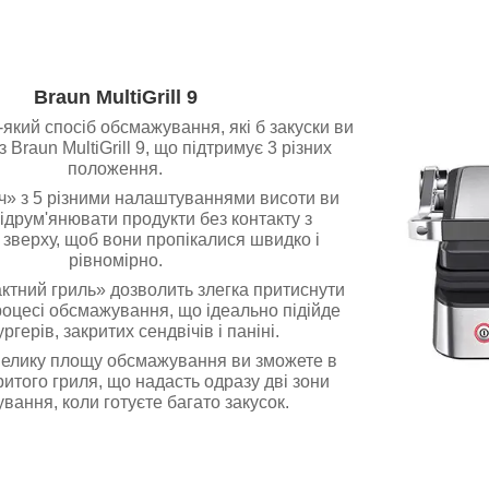
Braun MultiGrill 9
який спосіб обсмажування, які б закуски ви
з Braun MultiGrill 9, що підтримує 3 різних
положення.
ч» з 5 різними налаштуваннями висоти ви
ідрум'янювати продукти без контакту з
зверху, щоб вони пропікалися швидко і
рівномірно.
ктний гриль» дозволить злегка притиснути
роцесі обсмажування, що ідеально підійде
ргерів, закритих сендвічів і паніні.
велику площу обсмажування ви зможете в
ритого гриля, що надасть одразу дві зони
вання, коли готуєте багато закусок.