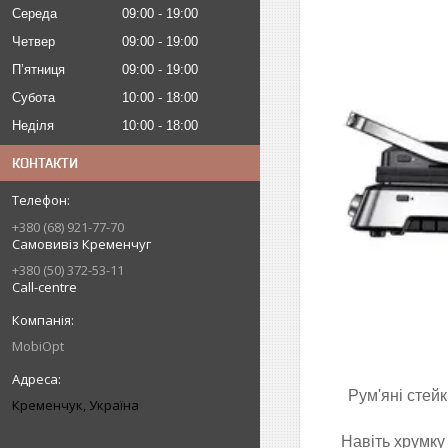
Середа
09:00
19:00
Четвер
09:00
19:00
Пʼятниця
09:00
19:00
Субота
10:00
18:00
Неділя
10:00
18:00
КОНТАКТИ
+380 (68) 921-77-70
Самовивіз Кременчуг
+380 (50) 372-53-11
Call-centre
MobiOpt
Рум'яні стей
Кременчук, Україна
Навіть хрумку