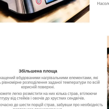
Насоло
Збільшена площа
нащений вбудованими нагрівальними елементами, які
 рівномірне розподілення заданої температури по всій
корисній поверхні.
ожете легко розмістити на них кілька страв, втілюючи
туру від стейків і овочів до хрустких сендвічів.
часно до шести порцій страв, забувши про необхідність