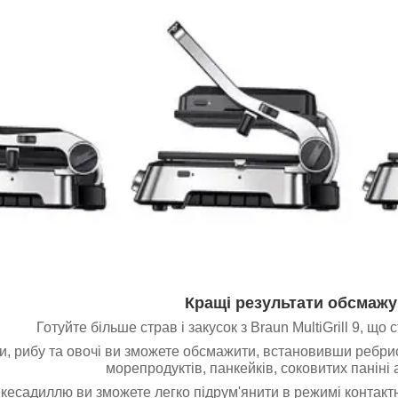
Кращі результати обсмаж
Готуйте більше страв і закусок з Braun MultiGrill 9, щ
ки, рибу та овочі ви зможете обсмажити, встановивши ребрист
морепродуктів, панкейків, соковитих паніні 
 кесадиллю ви зможете легко підрум'янити в режимі контакт