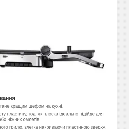
ування
о стане кращим шефом на кухні.
у пластину, тоді як плоска ідеально підійде для
або ніжних омлетів.
ного грилю, злегка накриваючи пластиною зверху.