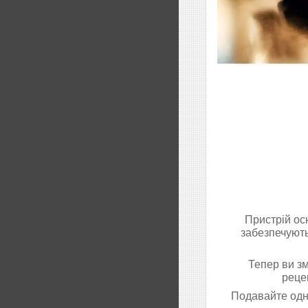
Пристрій ос
забезпечують
Тепер ви зм
рецеп
Подавайте одно