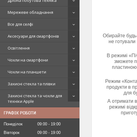
Дрібна побутова техніка
Мережеве обладнання
Все для селфі
Обирайте будь-
Аксесуари для смартфонів
не готували 
Освітлення
В режимі «Пі
Чохли на смартфони
зможете п
пластиною 
Чохли на планшети
Режим «Конта
Захисні стекла та плівки
продукти в п
для бу
Захисні стекла та чохли для
техніки Apple
А отримати 
режимі відк
приготу
ГРАФІК РОБОТИ
Понеділок
09:00
19:00
Вівторок
09:00
19:00