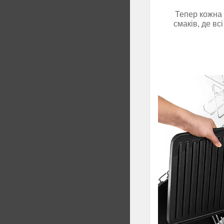
Тепер кожна 
смаків, де вс