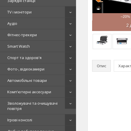
Зарядні станції
TV і монітори
–20%
Аудіо
2 
Фітнес-трекери
Smart Watch
Спорт та здоров'я
Опис
Харак
Фото-, відеокамери
Автомобільні товари
Комп'ютерні аксесуари
Зволожувачі та очищувачі
повітря
Ігрові консолі