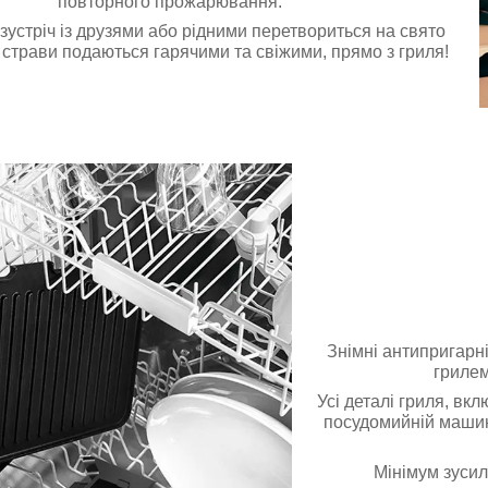
повторного прожарювання.
зустріч із друзями або рідними перетвориться на свято
і страви подаються гарячими та свіжими, прямо з гриля!
Знімні антипригарні
грилем
Усі деталі гриля, вк
посудомийній машин
Мінімум зусил