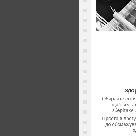
Здо
Обирайте опти
щоб весь з
зберігаючи
Просто відрегу
до обсмажуван
з