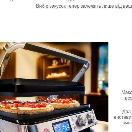
Вибір закусок тепер залежить лише від ваш
Макс
твор
Два 
вистави
змож