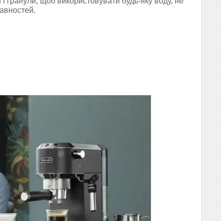
 і гранули, щоб використовувати будь-яку воду, не
авностей.