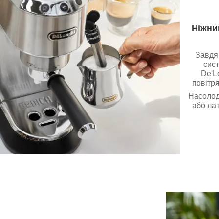
Ніжни
Завдяк
сис
De'L
повітря
Насолод
або лат