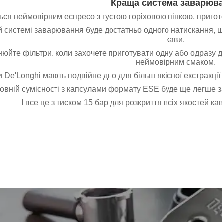
Краща система заварюв
ься неймовірним еспресо з густою горіховою пінкою, пригот
й системі заварювання буде достатньо одного натискання, 
кави.
нюйте фільтри, коли захочете приготувати одну або одразу
неймовірним смаком.
и De'Longhi мають подвійне дно для більш якісної екстракції
повній сумісності з капсулами формату ESE буде ще легше з
І все це з тиском 15 бар для розкриття всіх якостей ка