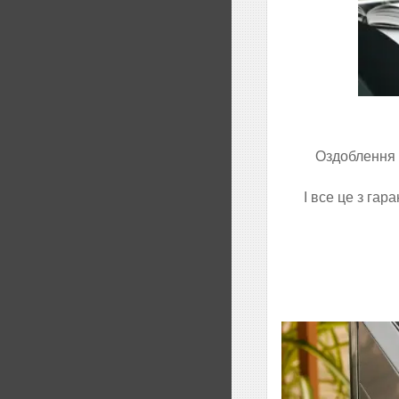
Оздоблення D
І все це з га