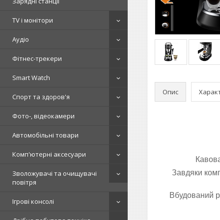
Зарядні станції
TV і монітори
Аудіо
Фітнес-трекери
Smart Watch
Опис
Харак
Спорт та здоров'я
Фото-, відеокамери
Автомобільні товари
Комп'ютерні аксесуари
Кавова
Завдяки комп
Зволожувачі та очищувачі
повітря
Вбудований р
Ігрові консолі