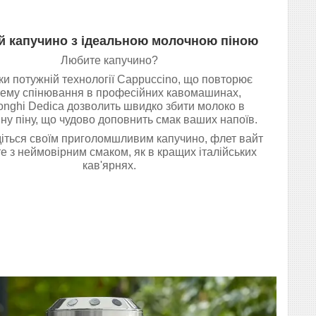
й капучино з ідеальною молочною піною
Любите капучино?
и потужній технології Cappuccino, що повторює
тему спінювання в професійних кавомашинах,
onghi Dedica дозволить швидко збити молоко в
ну піну, що чудово доповнить смак ваших напоїв.
іться своїм приголомшливим капучино, флет вайт
е з неймовірним смаком, як в кращих італійських
кав'ярнях.