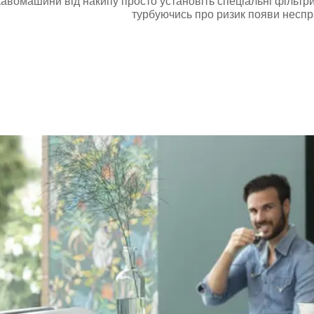
кавомашини від накипу просто установіть спеціальні фільтри
турбуючись про ризик появи неспр