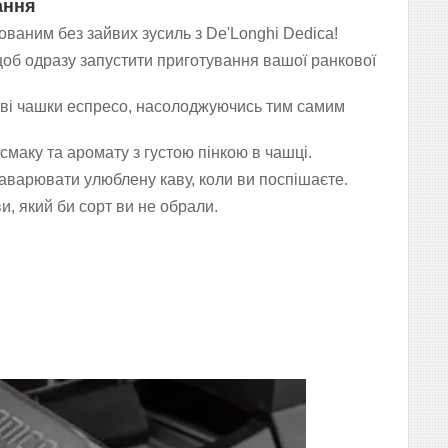
ання
ованим без зайвих зусиль з De'Longhi Dedica!
щоб одразу запустити приготування вашої ранкової
 дві чашки еспресо, насолоджуючись тим самим
 смаку та аромату з густою пінкою в чашці.
аварювати улюблену каву, коли ви поспішаєте.
ви, який би сорт ви не обрали.