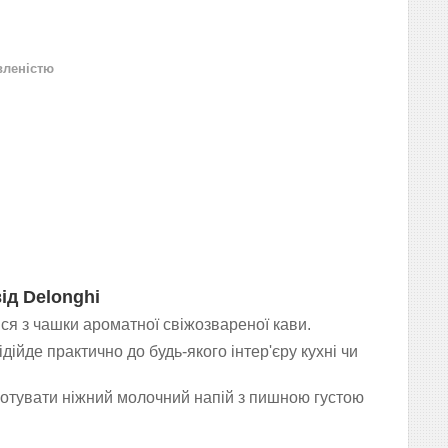
вленістю
ід Delonghi
я з чашки ароматної свіжозвареної кави.
йде практично до будь-якого інтер'єру кухні чи
отувати ніжний молочний напій з пишною густою