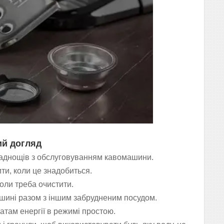
ий догляд
ладнощів з обслуговуванням кавомашини.
ти, коли це знадобиться.
оли треба очистити.
шині разом з іншим забрудненим посудом.
там енергії в режимі простою.