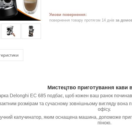
повернення товару протягом 14 днів
за домо
теристики
Мистецтво приготування кави в
рка Delonghi EC 685 подбає, щоб кожен ваш ранок починавс
актним розмірам та сучасному зовнішньому вигляду вона піді
офісу.
учний капучинатор, яким оснащена машина, допоможе приг
піною.