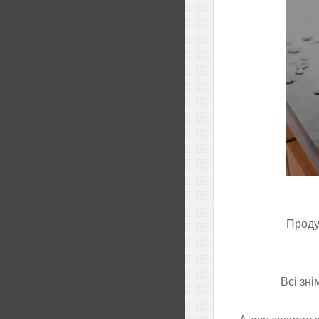
Проду
Всі зн