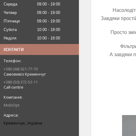
Середа
09:00
19:00
Насолодіт
Четвер
09:00
19:00
Завдяки прості
Пʼятниця
09:00
19:00
Субота
10:00
18:00
Просто змі
Неділя
10:00
18:00
Фільтр
КОНТАКТИ
А завдяки 
+380 (68) 921-77-70
Самовивіз Кременчуг
+380 (50) 372-53-11
Call-centre
MobiOpt
Кременчук, Україна