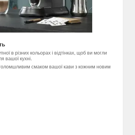
ть
ної в різних кольорах і відтінках, щоб ви могли
я вашої кухні.
приголомшливим смаком вашої кави з кожним новим