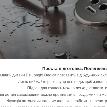
Проста підготовка. Полегшен
маний дизайн De'Longhi Dedica позбавить від будь-яких ск
Легко виймайте резервуар для води, щоб заповни
Піддон для крапель можна легко діставати, к
імні деталі кавомашини можна промивати в посудомийній ма
Функція автоматичного вимкнення запобіжить перевитра