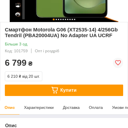
Смартфон Motorola G06 (XT2535-14) 4/256Gb
Tendril (PBA20004UA) No Adapter UA UCRF
Більше 3 од.
Код: 101759
Опт і роздріб
6 799
₴
6 210 ₴
від 20 шт.
Купити
Опис
Характеристики
Доставка
Оплата
Умови п
Опис