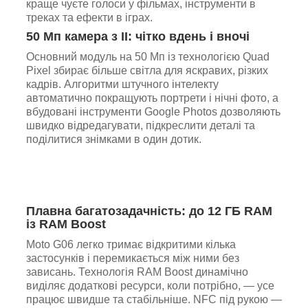
краще чуєте голоси у фільмах, інструменти в
треках та ефекти в іграх.
50 Мп камера з ІІ: чітко вдень і вночі
Основний модуль на 50 Мп із технологією Quad
Pixel збирає більше світла для яскравих, різких
кадрів. Алгоритми штучного інтелекту
автоматично покращують портрети і нічні фото, а
вбудовані інструменти Google Photos дозволяють
швидко відредагувати, підкреслити деталі та
поділитися знімками в один дотик.
Плавна багатозадачність: до 12 ГБ RAM
із RAM Boost
Moto G06 легко тримає відкритими кілька
застосунків і перемикається між ними без
зависань. Технологія RAM Boost динамічно
виділяє додаткові ресурси, коли потрібно, — усе
працює швидше та стабільніше. NFC під рукою —