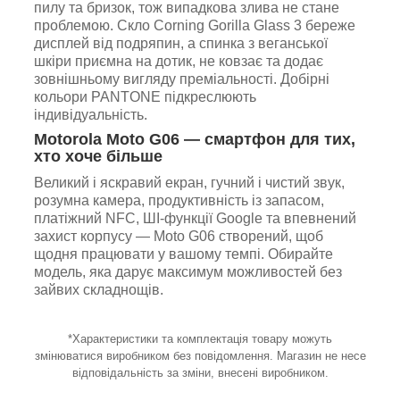
пилу та бризок, тож випадкова злива не стане
проблемою. Скло Corning Gorilla Glass 3 береже
дисплей від подряпин, а спинка з веганської
шкіри приємна на дотик, не ковзає та додає
зовнішньому вигляду преміальності. Добірні
кольори PANTONE підкреслюють
індивідуальність.
Motorola Moto G06 — смартфон для тих,
хто хоче більше
Великий і яскравий екран, гучний і чистий звук,
розумна камера, продуктивність із запасом,
платіжний NFC, ШІ-функції Google та впевнений
захист корпусу — Moto G06 створений, щоб
щодня працювати у вашому темпі. Обирайте
модель, яка дарує максимум можливостей без
зайвих складнощів.
*Характеристики та комплектація товару можуть
змінюватися виробником без повідомлення. Магазин не несе
відповідальність за зміни, внесені виробником.