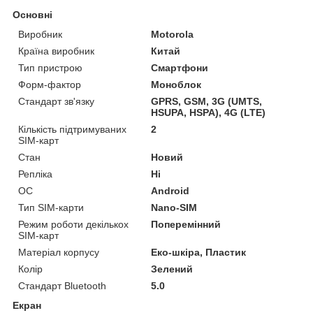
Основні
Виробник
Motorola
Країна виробник
Китай
Тип пристрою
Смартфони
Форм-фактор
Моноблок
Стандарт зв'язку
GPRS, GSM, 3G (UMTS,
HSUPA, HSPA), 4G (LTE)
Кількість підтримуваних
2
SIM-карт
Стан
Новий
Репліка
Ні
ОС
Android
Тип SIM-карти
Nano-SIM
Режим роботи декількох
Поперемінний
SIM-карт
Матеріал корпусу
Еко-шкіра, Пластик
Колір
Зелений
Стандарт Bluetooth
5.0
Екран