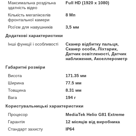
Максимальна роздільна
Full HD (1920 x 1080)
здатність відео
Кількість мегапікселів
8 Мп
фронтальної камери
Роз'єм для навушників
3,5 мм
Додаткові характеристики
Інші функції і особливості
Сканер відбитку пальця,
Сканер особи, Ліхтарик,
Датчик освітленості, Датчик
наближення, Акселлерометр
Габаритні розміри
Висота
171.35 мм
Ширина
77.5 мм
Товщина
8.31 мм
Вага
194 г
Користувальницькі характеристики
Процесор
MediaTek Helio G81 Extreme
Гарантія
12 місяців від виробника
Стандарт захисту
IP64