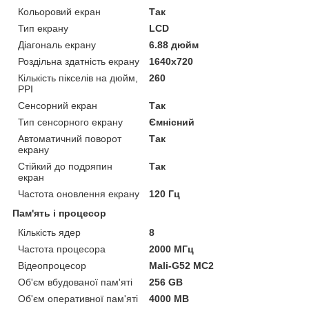
Кольоровий екран
Так
Тип екрану
LCD
Діагональ екрану
6.88 дюйм
Роздільна здатність екрану
1640x720
Кількість пікселів на дюйм,
260
PPI
Сенсорний екран
Так
Тип сенсорного екрану
Ємнісний
Автоматичний поворот
Так
екрану
Стійкий до подряпин
Так
екран
Частота оновлення екрану
120 Гц
Пам'ять і процесор
Кількість ядер
8
Частота процесора
2000 МГц
Відеопроцесор
Mali-G52 MC2
Об'єм вбудованої пам'яті
256 GB
Об'єм оперативної пам'яті
4000 MB