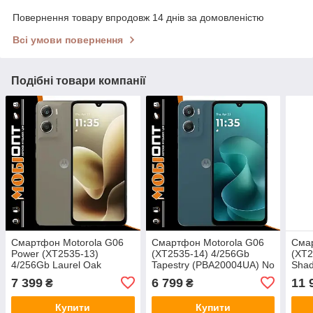
Повернення товару впродовж 14 днів за домовленістю
Всі умови повернення
Подібні товари компанії
Смартфон Motorola G06
Смартфон Motorola G06
Смар
Power (XT2535-13)
(XT2535-14) 4/256Gb
(XT2
4/256Gb Laurel Oak
Tapestry (PBA20004UA) No
Shad
(PBA00001UA) No Adapter
Adapter UA UCRF
(PB
7 399
6 799
11 
₴
₴
UA UCRF
Adap
Купити
Купити