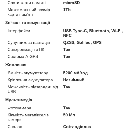
Слоти карти пам'яті
microSD
Максимальний розмір
1Tb
карти пам'яті
Зв'язок та комунікації
Інтерфейси
USB Type-C, Bluetooth, Wi-Fi,
NFC
Супутникова навігація
QZSS, Galileo, GPS
Синхронізація з ПК
Так
Система A-GPS
Так
Живлення
Ємність акумулятору
5200 мА/год
Кріплення акумулятора
Незнімний
Можливість підзарядки від
Так
USB
Мультимедіа
Фотокамера
Так
Кількість мегапікселів
50 Мп
камери
Спалах
Світлодіодна