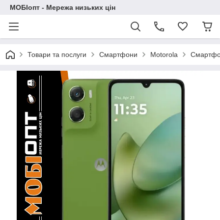
МОБІопт - Мережа низьких цін
Товари та послуги
Смартфони
Motorola
Смартфон