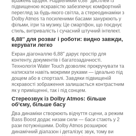
вражень щодня. Надвеликий 6,88″ дисплей із
підвищеною яскравістю забезпечує комфортний
перегляд за будь-якого світла, а стереодинаміки з
Dolby Atmos та посиленими басами занурюють у
фільми, ігри та музику. Це смартфон, що поєднує
стиль, витривалість і сучасний штучний інтелект.
6,88″ для розваг і роботи: видно завжди,
керувати легко
Екран діагоналлю 6,88″ дарує простір для
контенту, документів і багатозадачності.
Технологія Water Touch дозволяє прокручувати та
натискати навіть мокрими руками — ідеально під
дощем або в спортзалі. Завдяки підвищеній
яскравості зображення залишається контрастним
як у приміщенні, так і під сонцем.
Стереозвук із Dolby Atmos: більше
об’єму, більше басу
Два динаміки створюють відчуття сцени, а режим
Bass Boost додає низам сили — баси стають у 2
рази потужнішими. Dolby Atmos розширює
динамічний діапазон і деталізує звук, тому ви