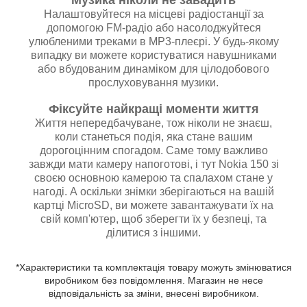
Налаштовуйтеся на місцеві радіостанції за
допомогою FM-радіо або насолоджуйтеся
улюбленими треками в MP3-плеєрі. У будь-якому
випадку ви можете користуватися навушниками
або вбудованим динаміком для цілодобового
прослуховування музики.
Фіксуйте найкращі моменти життя
Життя непередбачуване, тож ніколи не знаєш,
коли станеться подія, яка стане вашим
дорогоцінним спогадом. Саме тому важливо
завжди мати камеру напоготові, і тут Nokia 150 зі
своєю основною камерою та спалахом стане у
нагоді. А оскільки знімки зберігаються на вашій
картці MicroSD, ви можете завантажувати їх на
свій комп'ютер, щоб зберегти їх у безпеці, та
ділитися з іншими.
*Характеристики та комплектація товару можуть змінюватися
виробником без повідомлення. Магазин не несе
відповідальність за зміни, внесені виробником.