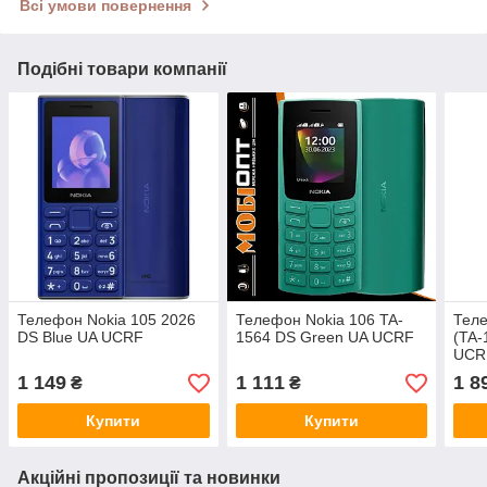
Всі умови повернення
Подібні товари компанії
Телефон Nokia 105 2026
Телефон Nokia 106 TA-
Теле
DS Blue UA UCRF
1564 DS Green UA UCRF
(TA-
UCR
1 149
1 111
1 8
₴
₴
Купити
Купити
Акційні пропозиції та новинки