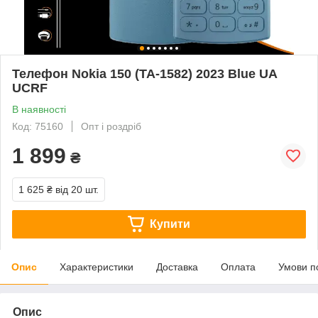
Телефон Nokia 150 (TA-1582) 2023 Blue UA
UCRF
В наявності
Код: 75160
Опт і роздріб
1 899
₴
1 625 ₴
від 20 шт.
Купити
Опис
Характеристики
Доставка
Оплата
Умови п
Опис