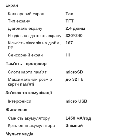
Екран
Кольоровий екран
Так
Тип екрану
TFT
Діагональ екрану
2.4 дюйм
Роздільна здатність екрану
320×240
Кількість пікселів на дюйм,
167
PPI
Сенсорний екран
Ні
Пам'ять і процесор
Слоти карти пам'яті
microSD
Максимальний розмір
до 32 Гб
карти пам'яті
Зв'язок та комунікації
Інтерфейси
micro USB
Живлення
Ємність акумулятору
1450 мА/год
Кріплення акумулятора
Знімний
Мультимедіа