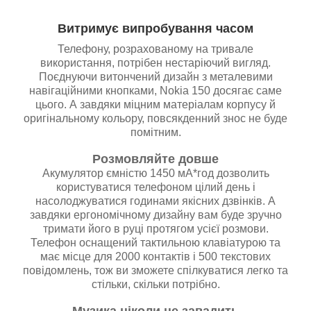
Витримує випробування часом
Телефону, розрахованому на тривале
використання, потрібен нестаріючий вигляд.
Поєднуючи витончений дизайн з металевими
навігаційними кнопками, Nokia 150 досягає саме
цього. А завдяки міцним матеріалам корпусу й
оригінальному кольору, повсякденний знос не буде
помітним.
Розмовляйте довше
Акумулятор ємністю 1450 мА*год дозволить
користуватися телефоном цілий день і
насолоджуватися годинами якісних дзвінків. А
завдяки ергономічному дизайну вам буде зручно
тримати його в руці протягом усієї розмови.
Телефон оснащений тактильною клавіатурою та
має місце для 2000 контактів і 500 текстових
повідомлень, тож ви зможете спілкуватися легко та
стільки, скільки потрібно.
Музика ніколи не завадить