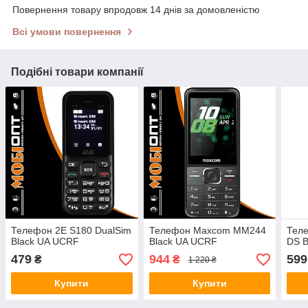
Повернення товару впродовж 14 днів за домовленістю
Всі умови повернення
Подібні товари компанії
Телефон 2E S180 DualSim
Телефон Maxcom MM244
Теле
Black UA UCRF
Black UA UCRF
DS B
479
944
599
₴
₴
1 220 ₴
Купити
Купити