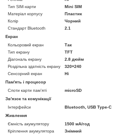
Тип SIM-карти
Mini SIM
Матеріал корпусу
Пластик
Колір
Чорний
Стандарт Bluetooth
2.1
Екран
Кольоровий екран
Так
Тип екрану
TFT
Діагональ екрану
2.8 дюйм
Роздільна здатність екрану
320×240
Сенсорний екран
Ні
Пам'ять і процесор
Слоти карти пам'яті
microSD
Зв'язок та комунікації
Інтерфейси
Bluetooth, USB Type-C
Живлення
Ємність акумулятору
1500 мА/год
Кріплення акумулятора
Знімний