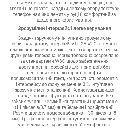
ньому не залишаються сліди від пальців, він
м’який і не ковзає. Завдяки легкому опору текстури
телефон надійно лежить у руці й комфортний за
щоденного користування.
Зрозумілий інтерфейс і легке керування
Завдяки зручному й інтуїтивно зрозумілому
користувацькому інтерфейсу UI 2E v2.0 з темною
темою оформлення можна легко впоратися з усіма
функціями телефона. Меню телефона розроблено
за стандартами W3C щодо забезпечення
доступності інтерфейсів для пристроїв без
сенсорних екранів (прості шрифти,
великомасштабний текст, контрастність елементів
інтерфейсу до фону не менше 3:1, інтуїтивно
зрозуміле меню та іконки). Користувач швидко
знайде потрібні функції та налаштування без
зайвих зусиль. Великий контрастний шрифт меню
(14 пікселів/3,7 мм) читабельний і розбірливий.
Розмір шрифту номеронабирача – 30 пікселів (8
мм). Графічний інтерфейс інтуїтивно зрозумілий і
має великі та яскраві іконки. У телефоні все