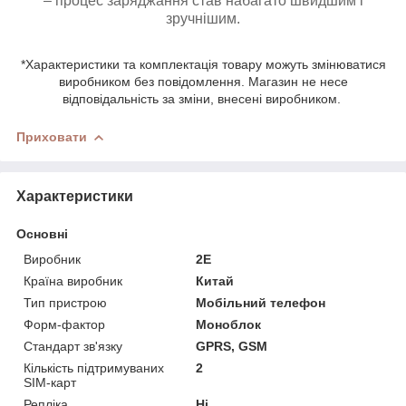
– процес заряджання став набагато швидшим і
зручнішим.
*Характеристики та комплектація товару можуть змінюватися
виробником без повідомлення. Магазин не несе
відповідальність за зміни, внесені виробником.
Приховати
Характеристики
Основні
Виробник
2E
Країна виробник
Китай
Тип пристрою
Мобільний телефон
Форм-фактор
Моноблок
Стандарт зв'язку
GPRS, GSM
Кількість підтримуваних
2
SIM-карт
Репліка
Ні