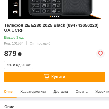
Телефон 2E E280 2025 Black (694743656220)
UA UCRF
Більше 3 од.
Код: 101564
Опт і роздріб
879
₴
726 ₴
від 20 шт.
Купити
Опис
Характеристики
Доставка
Оплата
Умови п
Опис