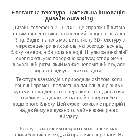
Елегантна текстура. Тактильна інновація.
Дизайн Aura Ring
Дизайн телефона 2E E280 – це справжній витвір
стриманої естетики, натхненний концепцією Aura
Ring. Задня панель має витончену 3D-текстуру з
мікроконцентричних хвиль, які розходяться від
блоку камери, ніби кола на воді. Ці ультратонкі лінії
охоплюють усю поверхню корпусу, створюючи
візуальний ритм, який майже непомітний оку, але
виразно відчувається на дотик.
Текстура взаємодіє з природним світлом: коли
сонячні промені падають на панель під різними
кутами, вона делікатно переливається, додаючи
глибини та динаміки матовій поверхні без
надмірного блиску. Цей ефект оживляє пристрій і
надає йому вишуканого, майже ювелірного
вигляду.
Корпус із матовим покриттям не тільки має
привабливий вигляд, а й практичні переваги. На