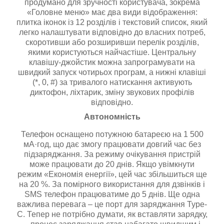
продумано для зручності користувача, зокрема
«Головне меню» має два види відображення:
плитка іконок із 12 розділів і текстовий список, який
легко налаштувати відповідно до власних потреб,
скоротивши або розширивши перелік розділів,
якими користуються найчастіше. Центральну
клавішу-джойстик можна запрограмувати на
швидкий запуск чотирьох програм, а нижні клавіші
(*, 0, #) за тривалого натискання активують
диктофон, ліхтарик, зміну звукових профілів
відповідно.
Автономність
Телефон оснащено потужною батареєю на 1 500
мА·год, що дає змогу працювати довгий час без
підзаряджання. За режиму очікування пристрій
може працювати до 20 днів. Якщо увімкнути
режим «Економія енергії», цей час збільшиться ще
на 20 %. За помірного використання для дзвінків і
SMS телефон працюватиме до 5 днів. Ще одна
важлива перевага – це порт для заряджання Type-
C. Тепер не потрібно думати, як вставляти зарядку,