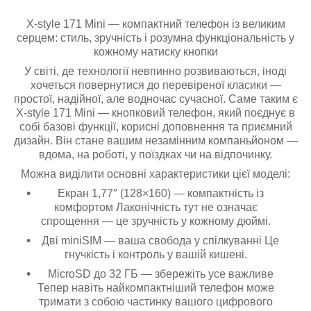
X-style 171 Mini — компактний телефон із великим
серцем: стиль, зручність і розумна функціональність у
кожному натиску кнопки
У світі, де технології невпинно розвиваються, іноді
хочеться повернутися до перевіреної класики —
простої, надійної, але водночас сучасної. Саме таким є
X-style 171 Mini — кнопковий телефон, який поєднує в
собі базові функції, корисні доповнення та приємний
дизайн. Він стане вашим незамінним компаньйоном —
вдома, на роботі, у поїздках чи на відпочинку.
Можна виділити основні характеристики цієї моделі:
Екран 1,77″ (128×160) — компактність із
комфортом Лаконічність тут не означає
спрощення — це зручність у кожному дюймі.
Дві miniSIM — ваша свобода у спілкуванні Це
гнучкість і контроль у вашій кишені.
MicroSD до 32 ГБ — збережіть усе важливе
Тепер навіть найкомпактніший телефон може
тримати з собою частинку вашого цифрового