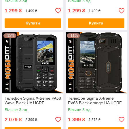
Більше 3 од.
Більше 3 од.
1 299
1 299
₴
₴
1 499 ₴
1 499 ₴
Купити
Купити
–13%
–11%
Телефон Sigma X-treme PA68
Телефон Sigma X-treme
Wave Black UA UCRF
PV68 Black-orange UA UCRF
Більше 3 од.
Більше 3 од.
2 079
1 399
₴
₴
2 399 ₴
1 575 ₴