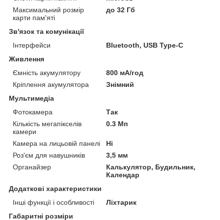
Максимальний розмір
до 32 Гб
карти пам'яті
Зв'язок та комунікації
Інтерфейси
Bluetooth, USB Type-C
Живлення
Ємність акумулятору
800 мА/год
Кріплення акумулятора
Знімний
Мультимедіа
Фотокамера
Так
Кількість мегапікселів
0.3 Мп
камери
Камера на лицьовій панелі
Ні
Роз'єм для навушників
3,5 мм
Органайзер
Калькулятор, Будильник,
Календар
Додаткові характеристики
Інші функції і особливості
Ліхтарик
Габаритні розміри