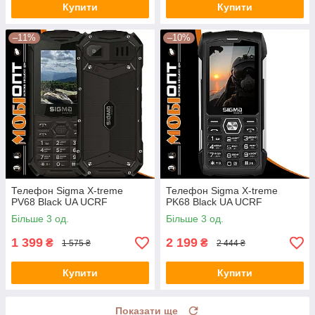
Купити
Купити
–11%
–10%
Телефон Sigma X-treme
Телефон Sigma X-treme
PV68 Black UA UCRF
PK68 Black UA UCRF
Більше 3 од.
Більше 3 од.
1 399
2 199
₴
₴
1 575 ₴
2 444 ₴
Купити
Купити
Показати ще