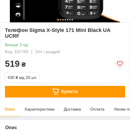
Телефон Sigma X-Style 171 Mini Black UA
UCRF
Більше 3 од.
Код: 101769
Опт і роздріб
519
₴
430 ₴
від 20 шт.
Купити
Опис
Характеристики
Доставка
Оплата
Умови п
Опис