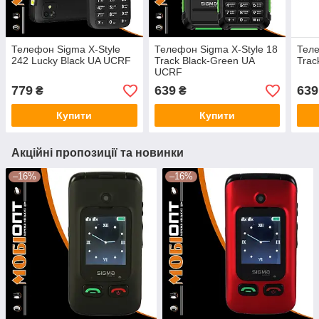
Телефон Sigma X-Style
Телефон Sigma X-Style 18
Теле
242 Lucky Black UA UCRF
Track Black-Green UA
Trac
UCRF
779
639
639
₴
₴
Купити
Купити
Акційні пропозиції та новинки
–16%
–16%