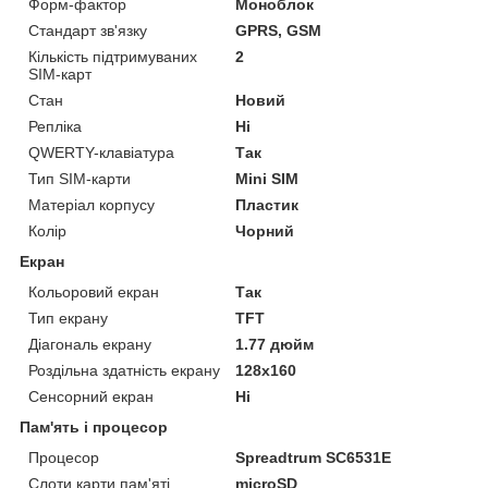
Форм-фактор
Моноблок
Стандарт зв'язку
GPRS, GSM
Кількість підтримуваних
2
SIM-карт
Стан
Новий
Репліка
Ні
QWERTY-клавіатура
Так
Тип SIM-карти
Mini SIM
Матеріал корпусу
Пластик
Колір
Чорний
Екран
Кольоровий екран
Так
Тип екрану
TFT
Діагональ екрану
1.77 дюйм
Роздільна здатність екрану
128x160
Сенсорний екран
Ні
Пам'ять і процесор
Процесор
Spreadtrum SC6531E
Слоти карти пам'яті
microSD