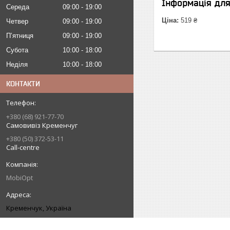
Інформація дл
Середа
09:00
19:00
Ціна:
519 ₴
Четвер
09:00
19:00
Пʼятниця
09:00
19:00
Субота
10:00
18:00
Неділя
10:00
18:00
КОНТАКТИ
+380 (68) 921-77-70
Самовивіз Кременчуг
+380 (50) 372-53-11
Call-centre
MobiOpt
Кременчук, Україна