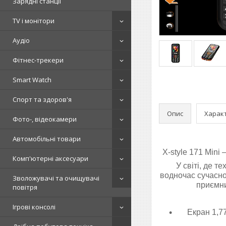
Зарядні станції
TV і монітори
Аудіо
Фітнес-трекери
Smart Watch
Спорт та здоров'я
Опис
Харак
Фото-, відеокамери
Автомобільні товари
X-style 171 Mini
Комп'ютерні аксесуари
У світі, де т
водночас сучасної
Зволожувачі та очищувачі
приємни
повітря
Ігрові консолі
Екран 1,7