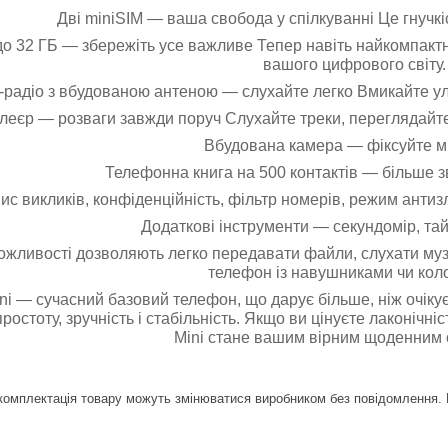
Дві miniSIM — ваша свобода у спілкуванні Це гнучкіс
до 32 ГБ — збережіть усе важливе Тепер навіть найкомпакт
вашого цифрового світу.
радіо з вбудованою антеною — слухайте легко Вмикайте улю
еєр — розваги завжди поруч Слухайте треки, переглядайте
Вбудована камера — фіксуйте м
Телефонна книга на 500 контактів — більше зв
ис викликів, конфіденційність, фільтр номерів, режим антиз
Додаткові інструменти — секундомір, та
ожливості дозволяють легко передавати файли, слухати музи
телефон із навушниками чи кол
ini — сучасний базовий телефон, що дарує більше, ніж очіку
ростоту, зручність і стабільність. Якщо ви цінуєте лаконічніс
Mini стане вашим вірним щоденним 
комплектація товару можуть змінюватися виробником без повідомлення. М