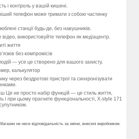
ть і контроль у вашій кишені.
ніший телефон може тримати з собою частинку
блені станції будь-де, без навушників.
 відео, використовуйте телефон як медіацентр.
иті життя
’язків без компромісів
лодій — усе це створено для вашого захисту.
ймер, калькулятор
ку через бездротові пристрої та синхронізувати
онками.
єш Це не просто набір функцій — це стиль життя,
ть і при цьому прагнете функціональності, X-style 171
супутником.
агазин не несе відповідальність за зміни, внесені виробником.