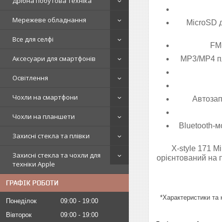
Дрібна побутова техніка
Мережеве обладнання
MicroSD 
Все для селфі
FM-
Аксесуари для смартфонів
MP3/MP4 пл
Освітлення
Чохли на смартфони
Автозап
Чохли на планшети
Bluetooth-м
Захисні стекла та плівки
X-style 171 M
Захисні стекла та чохли для
орієнтований на п
техніки Apple
ГРАФІК РОБОТИ
*Характеристики та 
Понеділок
09:00
19:00
Вівторок
09:00
19:00